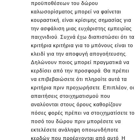
προϋποθέσεων του δώρου
καλωσορίσματος μπορεί να φαίνεται
κουραστική, είναι κρίσιμης σημασίας για
την ασφάλιση μιας ευχάριστης εμπειρίας
παιχνιδιού. Συχνά έχω διαπιστώσει ότι τα
κριτήρια κριτήρια για το μπόνους είναι το
κλειδί για την αποφυγή απογοήτευσης.
Δηλώνουν ποιος μπορεί πραγματικά να
κερδίσει από την προσφορά. Θα πρέπει
να επιβεβαιώσετε ότι πληροίτε αυτά τα
κριτήρια πριν προχωρήσετε. Επιπλέον, οι
απαιτήσεις στοιχηματισμού που
αναλύονται στους όρους καθορίζουν
πόσες φορές πρέπει να στοιχηματίσετε το
ποσό του δώρου πριν μπορέσετε να
εκτελέσετε ανάληψη οποιωνδήποτε
κερδών που προέρχονται από αυτό. Η