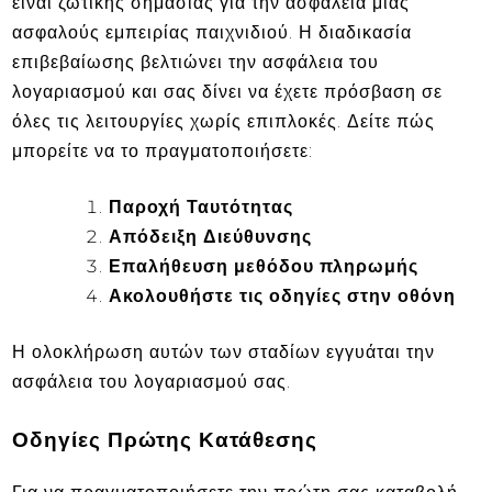
είναι ζωτικής σημασίας για την ασφάλεια μιας
ασφαλούς εμπειρίας παιχνιδιού. Η διαδικασία
επιβεβαίωσης βελτιώνει την ασφάλεια του
λογαριασμού και σας δίνει να έχετε πρόσβαση σε
όλες τις λειτουργίες χωρίς επιπλοκές. Δείτε πώς
μπορείτε να το πραγματοποιήσετε:
Παροχή Ταυτότητας
Απόδειξη Διεύθυνσης
Επαλήθευση μεθόδου πληρωμής
Ακολουθήστε τις οδηγίες στην οθόνη
Η ολοκλήρωση αυτών των σταδίων εγγυάται την
ασφάλεια του λογαριασμού σας.
Οδηγίες Πρώτης Κατάθεσης