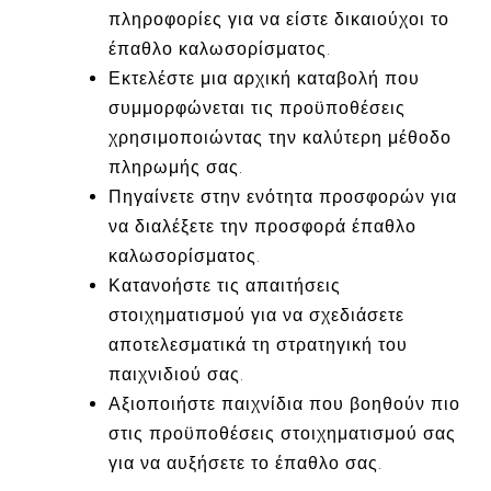
πληροφορίες για να είστε δικαιούχοι το
έπαθλο καλωσορίσματος.
Εκτελέστε μια αρχική καταβολή που
συμμορφώνεται τις προϋποθέσεις
χρησιμοποιώντας την καλύτερη μέθοδο
πληρωμής σας.
Πηγαίνετε στην ενότητα προσφορών για
να διαλέξετε την προσφορά έπαθλο
καλωσορίσματος.
Κατανοήστε τις απαιτήσεις
στοιχηματισμού για να σχεδιάσετε
αποτελεσματικά τη στρατηγική του
παιχνιδιού σας.
Αξιοποιήστε παιχνίδια που βοηθούν πιο
στις προϋποθέσεις στοιχηματισμού σας
για να αυξήσετε το έπαθλο σας.