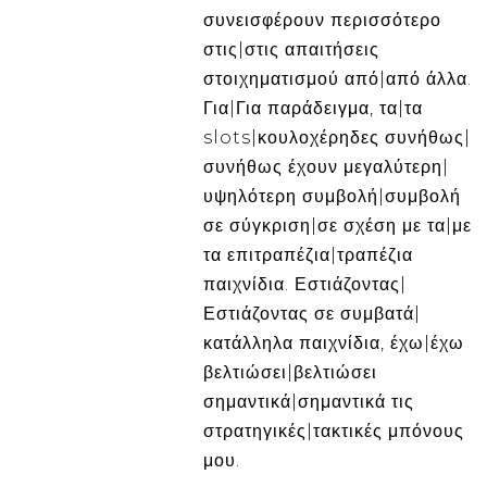
συνεισφέρουν περισσότερο
στις|στις απαιτήσεις
στοιχηματισμού από|από άλλα.
Για|Για παράδειγμα, τα|τα
slots|κουλοχέρηδες συνήθως|
συνήθως έχουν μεγαλύτερη|
υψηλότερη συμβολή|συμβολή
σε σύγκριση|σε σχέση με τα|με
τα επιτραπέζια|τραπέζια
παιχνίδια. Εστιάζοντας|
Εστιάζοντας σε συμβατά|
κατάλληλα παιχνίδια, έχω|έχω
βελτιώσει|βελτιώσει
σημαντικά|σημαντικά τις
στρατηγικές|τακτικές μπόνους
μου.