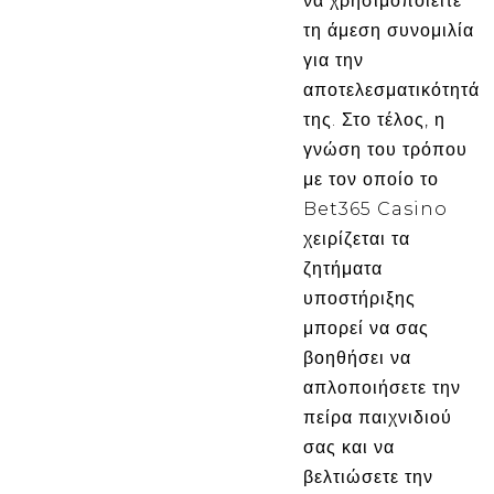
να χρησιμοποιείτε
τη άμεση συνομιλία
για την
αποτελεσματικότητά
της. Στο τέλος, η
γνώση του τρόπου
με τον οποίο το
Bet365 Casino
χειρίζεται τα
ζητήματα
υποστήριξης
μπορεί να σας
βοηθήσει να
απλοποιήσετε την
πείρα παιχνιδιού
σας και να
βελτιώσετε την