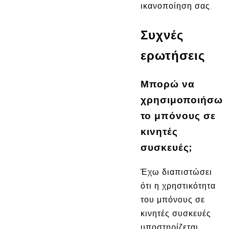
ικανοποίηση σας.
Συχνές
ερωτήσεις
Μπορώ να
χρησιμοποιήσω
το μπόνους σε
κινητές
συσκευές;
Έχω διαπιστώσει
ότι η χρηστικότητα
του μπόνους σε
κινητές συσκευές
υποστηρίζεται