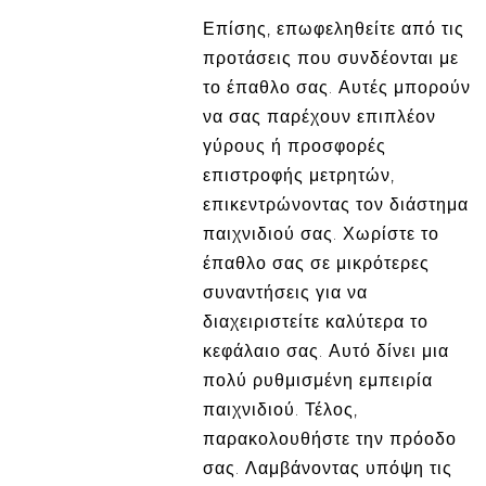
Επίσης, επωφεληθείτε από τις
προτάσεις που συνδέονται με
το έπαθλο σας. Αυτές μπορούν
να σας παρέχουν επιπλέον
γύρους ή προσφορές
επιστροφής μετρητών,
επικεντρώνοντας τον διάστημα
παιχνιδιού σας. Χωρίστε το
έπαθλο σας σε μικρότερες
συναντήσεις για να
διαχειριστείτε καλύτερα το
κεφάλαιο σας. Αυτό δίνει μια
πολύ ρυθμισμένη εμπειρία
παιχνιδιού. Τέλος,
παρακολουθήστε την πρόοδο
σας. Λαμβάνοντας υπόψη τις