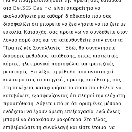
Για να πραγματοποιήσετε την πρώτη σας καταβολή
στο Bet365 Casino, είναι απαραίτητο να
ακολουθήσετε μια καθαρή διαδικασία που σας
διασφαλίζει ότι μπορείτε να ξεκινήσετε να παίζετε με
ευκολία. Καταρχάς, σας προτείνω να συνδεθείτε στον
λογαριασμό σας και να κατευθυνθείτε στην ενότητα
“Τραπεζικές Συναλλαγές”. Εδώ, θα συναντήσετε
διάφορες μεθόδους κατάθεσης, όπως πιστωτικές
κάρτες, ηλεκτρονικά πορτοφόλια και τραπεζικές
μεταφορές. Επιλέξτε τη μέθοδο που αντιστοιχεί
καλύτερα στις στρατηγικές πρώτης κατάθεσής σας.
Στη συνέχεια, καταχωρήστε το ποσό που θέλετε να
καταβάλετε, εξασφαλίζοντας ότι πληροί την ελάχιστη
προϋπόθεση. Λάβετε υπόψη ότι ορισμένες μέθοδοι
ενδέχεται να έχουν άμεση επεξεργασία, ενώ άλλες
μπορεί να διαρκέσουν μακρύτερα. Στο τέλος,
επιβεβαιώστε τη συναλλαγή και είστε έτοιμοι να