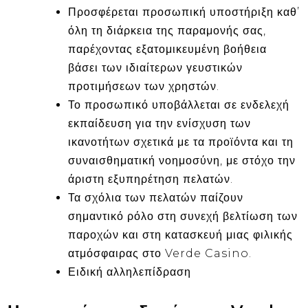
Προσφέρεται προσωπική υποστήριξη καθ’
όλη τη διάρκεια της παραμονής σας,
παρέχοντας εξατομικευμένη βοήθεια
βάσει των ιδιαίτερων γευστικών
προτιμήσεων των χρηστών.
Το προσωπικό υποβάλλεται σε ενδελεχή
εκπαίδευση για την ενίσχυση των
ικανοτήτων σχετικά με τα προϊόντα και τη
συναισθηματική νοημοσύνη, με στόχο την
άριστη εξυπηρέτηση πελατών.
Τα σχόλια των πελατών παίζουν
σημαντικό ρόλο στη συνεχή βελτίωση των
παροχών και στη κατασκευή μιας φιλικής
ατμόσφαιρας στο Verde Casino.
Ειδική αλληλεπίδραση