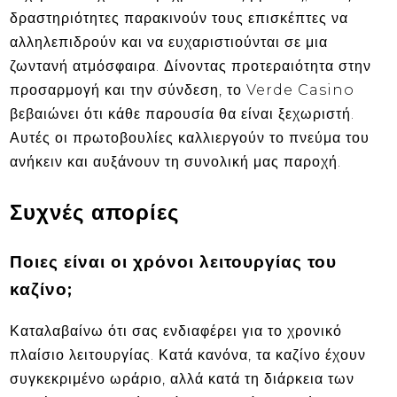
δραστηριότητες παρακινούν τους επισκέπτες να
αλληλεπιδρούν και να ευχαριστιούνται σε μια
ζωντανή ατμόσφαιρα. Δίνοντας προτεραιότητα στην
προσαρμογή και την σύνδεση, το Verde Casino
βεβαιώνει ότι κάθε παρουσία θα είναι ξεχωριστή.
Αυτές οι πρωτοβουλίες καλλιεργούν το πνεύμα του
ανήκειν και αυξάνουν τη συνολική μας παροχή.
Συχνές απορίες
Ποιες είναι οι χρόνοι λειτουργίας του
καζίνο;
Καταλαβαίνω ότι σας ενδιαφέρει για το χρονικό
πλαίσιο λειτουργίας. Κατά κανόνα, τα καζίνο έχουν
συγκεκριμένο ωράριο, αλλά κατά τη διάρκεια των