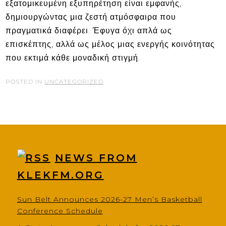
εξατομικευμένη εξυπηρέτηση είναι εμφανής,
δημιουργώντας μια ζεστή ατμόσφαιρα που
πραγματικά διαφέρει. Έφυγα όχι απλά ως
επισκέπτης, αλλά ως μέλος μιας ενεργής κοινότητας
που εκτιμά κάθε μοναδική στιγμή.
POSTED IN
UNCATEGORIZED
NEWS FROM
KLEKFM.ORG
Sun Belt Announces 2026-27 Men’s Basketball
Conference Schedule