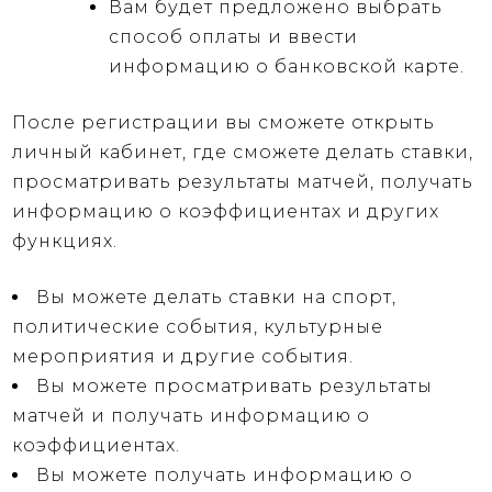
Вам будет предложено выбрать
способ оплаты и ввести
информацию о банковской карте.
После регистрации вы сможете открыть
личный кабинет, где сможете делать ставки,
просматривать результаты матчей, получать
информацию о коэффициентах и других
функциях.
Вы можете делать ставки на спорт,
политические события, культурные
мероприятия и другие события.
Вы можете просматривать результаты
матчей и получать информацию о
коэффициентах.
Вы можете получать информацию о