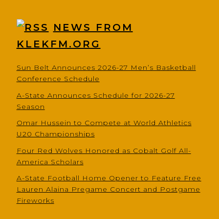
NEWS FROM
KLEKFM.ORG
Sun Belt Announces 2026-27 Men’s Basketball
Conference Schedule
A-State Announces Schedule for 2026-27
Season
Omar Hussein to Compete at World Athletics
U20 Championships
Four Red Wolves Honored as Cobalt Golf All-
America Scholars
A-State Football Home Opener to Feature Free
Lauren Alaina Pregame Concert and Postgame
Fireworks