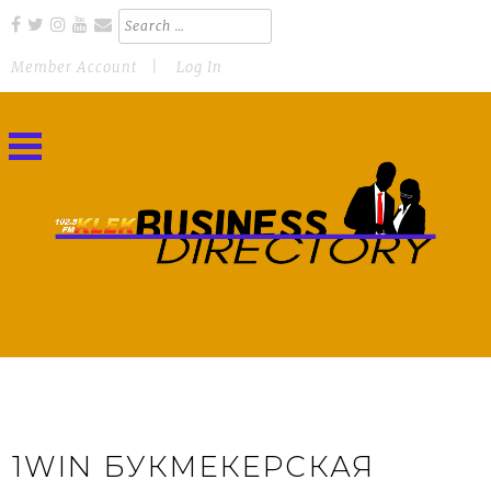
Skip
Search
for:
to
Member Account
Log In
content
Business Directory for Northeast Arkansas
KLEK BUSINESS DIRECTORY
1WIN БУКМЕКЕРСКАЯ