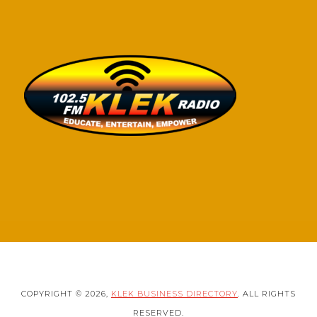
COPYRIGHT © 2026,
KLEK BUSINESS DIRECTORY
. ALL RIGHTS
RESERVED.