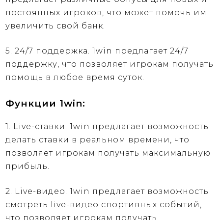
постоянных игроков, что может помочь им
увеличить свой банк.
5. 24/7 поддержка. 1win предлагает 24/7
поддержку, что позволяет игрокам получать
помощь в любое время суток.
Функции 1win:
1. Live-ставки. 1win предлагает возможность
делать ставки в реальном времени, что
позволяет игрокам получать максимальную
прибыль.
2. Live-видео. 1win предлагает возможность
смотреть live-видео спортивных событий,
что позволяет игрокам получать