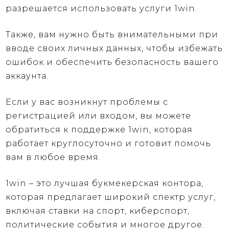
разрешается использовать услуги 1win.
Также, вам нужно быть внимательными при
вводе своих личных данных, чтобы избежать
ошибок и обеспечить безопасность вашего
аккаунта.
Если у вас возникнут проблемы с
регистрацией или входом, вы можете
обратиться к поддержке 1win, которая
работает круглосуточно и готовит помочь
вам в любое время.
1win – это лучшая букмекерская контора,
которая предлагает широкий спектр услуг,
включая ставки на спорт, киберспорт,
политические события и многое другое.