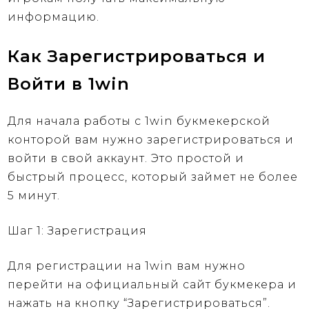
информацию.
Как Зарегистрироваться и
Войти в 1win
Для начала работы с 1win букмекерской
конторой вам нужно зарегистрироваться и
войти в свой аккаунт. Это простой и
быстрый процесс, который займет не более
5 минут.
Шаг 1: Зарегистрация
Для регистрации на 1win вам нужно
перейти на официальный сайт букмекера и
нажать на кнопку “Зарегистрироваться”.