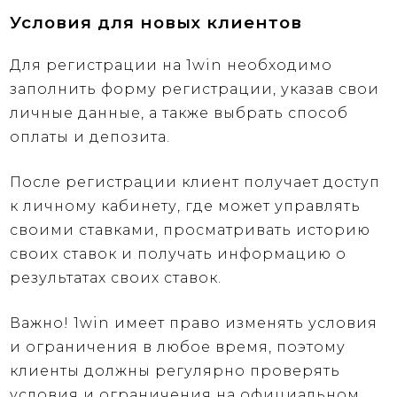
Условия для новых клиентов
Для регистрации на 1win необходимо
заполнить форму регистрации, указав свои
личные данные, а также выбрать способ
оплаты и депозита.
После регистрации клиент получает доступ
к личному кабинету, где может управлять
своими ставками, просматривать историю
своих ставок и получать информацию о
результатах своих ставок.
Важно! 1win имеет право изменять условия
и ограничения в любое время, поэтому
клиенты должны регулярно проверять
условия и ограничения на официальном