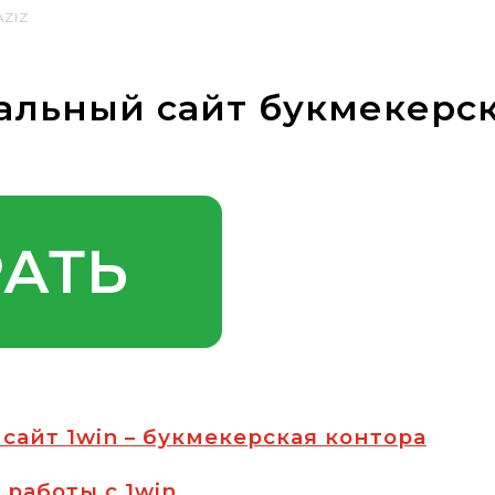
AZIZ
альный сайт букмекерс
РАТЬ
айт 1win – букмекерская контора
работы с 1win