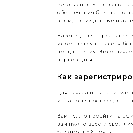
Безопасность – это еще од
обеспечения безопасности 
в том, что их данные и де
Наконец, 1вин предлагает
может включать в себя бо
предложения. Это означае
первого дня.
Как зарегистриров
Для начала играть на 1win
и быстрый процесс, которы
Вам нужно перейти на офиц
вам нужно ввести свои ли
электронной почты.