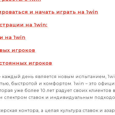
роваться и начать играть на 1win
страции на 1win:
и на 1win
вых игроков
стоянных игроков
де каждый день является новым испытанием, 1wi
тью, быстротой и комфортом. 1win – это офиц
торая уже более 10 лет радует своих клиентов
 спектром ставок и индивидуальным подходом
керская контора, а целая культура ставок и аза