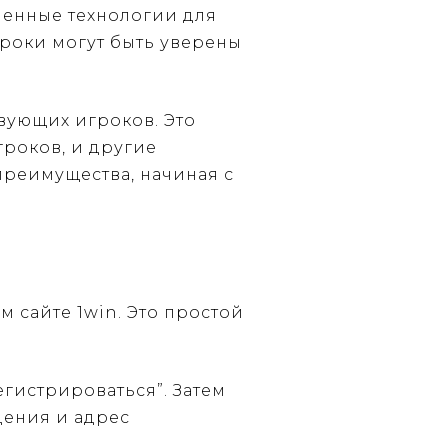
еменные технологии для
гроки могут быть уверены
вующих игроков. Это
гроков, и другие
преимущества, начиная с
 сайте 1win. Это простой
егистрироваться”. Затем
дения и адрес