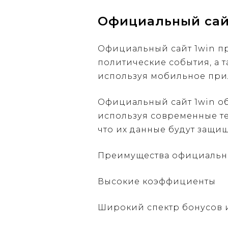
Официальный сайт
Официальный сайт 1win пре
политические события, а т
используя мобильное при
Официальный сайт 1win об
используя современные те
что их данные будут защи
Преимущества официальног
Высокие коэффициенты
Широкий спектр бонусов 