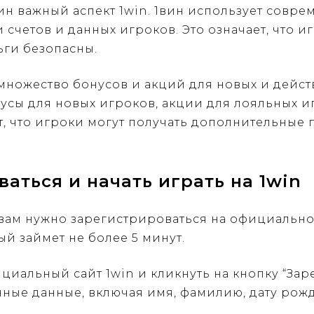
ин важный аспект 1win. 1вин использует совр
счетов и данных игроков. Это означает, что и
ньги безопасны.
 множество бонусов и акций для новых и дейст
нусы для новых игроков, акции для лояльных и
т, что игроки могут получать дополнительные 
аться и начать играть на 1win
 вам нужно зарегистрироваться на официальном
й займет не более 5 минут.
иальный сайт 1win и кликнуть на кнопку “Зар
чные данные, включая имя, фамилию, дату рож