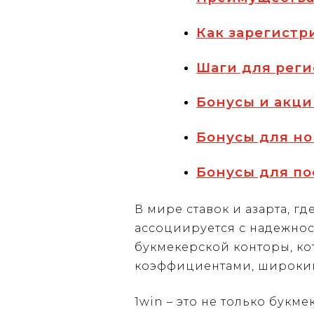
Как зарегистри
Шаги для реги
Бонусы и акци
Бонусы для но
Бонусы для по
В мире ставок и азарта, г
ассоциируется с надежнос
букмекерской конторы, ко
коэффициентами, широким
1win – это не только букме