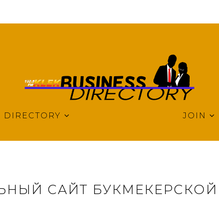
DIRECTORY
JOIN
ЬНЫЙ САЙТ БУКМЕКЕРСКОЙ