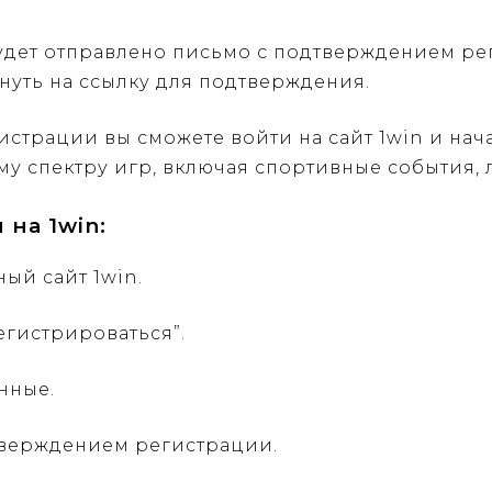
удет отправлено письмо с подтверждением ре
нуть на ссылку для подтверждения.
трации вы сможете войти на сайт 1win и нача
у спектру игр, включая спортивные события, л
на 1win:
ый сайт 1win.
регистрироваться”.
нные.
тверждением регистрации.