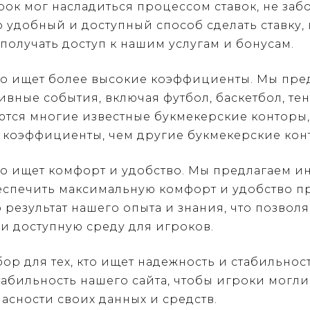
рок мог насладиться процессом ставок, не заб
то удобный и доступный способ сделать ставку
е получать доступ к нашим услугам и бонусам.
 кто ищет более высокие коэффициенты. Мы пре
ивные события, включая футбол, баскетбол, тен
ся многие известные букмекерские конторы, 
 коэффициенты, чем другие букмекерские кон
 кто ищет комфорт и удобство. Мы предлагаем 
беспечить максимальную комфорт и удобство 
о результат нашего опыта и знания, что позвол
 доступную среду для игроков.
бор для тех, кто ищет надежность и стабильно
табильность нашего сайта, чтобы игроки могл
пасности своих данных и средств.