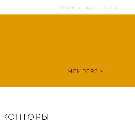
Member Account
Log In
MEMBERS
 КОНТОРЫ