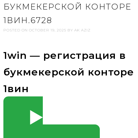
БУКМЕКЕРСКОЙ КОНТОРЕ
1ВИН.6728
POSTED ON
OCTOBER 19, 2025
BY
AK AZIZ
1win — регистрация в
букмекерской конторе
1вин
▶️