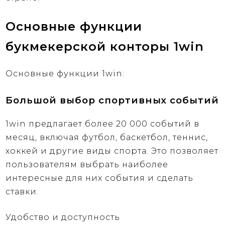
Основные функции
букмекерской конторы 1win
Основные функции 1win:
Большой выбор спортивных событий
1win предлагает более 20 000 событий в
месяц, включая футбол, баскетбол, теннис,
хоккей и другие виды спорта. Это позволяет
пользователям выбрать наиболее
интересные для них события и сделать
ставки.
Удобство и доступность