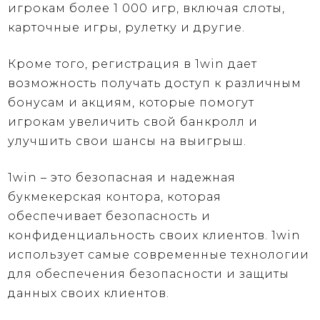
игрокам более 1 000 игр, включая слоты,
карточные игры, рулетку и другие.
Кроме того, регистрация в 1win дает
возможность получать доступ к различным
бонусам и акциям, которые помогут
игрокам увеличить свой банкролл и
улучшить свои шансы на выигрыш.
1win – это безопасная и надежная
букмекерская контора, которая
обеспечивает безопасность и
конфиденциальность своих клиентов. 1win
использует самые современные технологии
для обеспечения безопасности и защиты
данных своих клиентов.