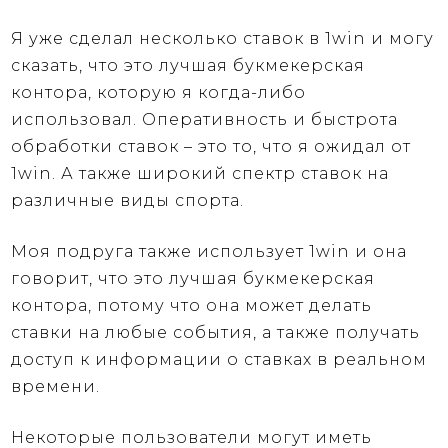
Я уже сделал несколько ставок в 1win и могу
сказать, что это лучшая букмекерская
контора, которую я когда-либо
использовал. Оперативность и быстрота
обработки ставок – это то, что я ожидал от
1win. А также широкий спектр ставок на
различные виды спорта.
Моя подруга также использует 1win и она
говорит, что это лучшая букмекерская
контора, потому что она может делать
ставки на любые события, а также получать
доступ к информации о ставках в реальном
времени.
Некоторые пользователи могут иметь