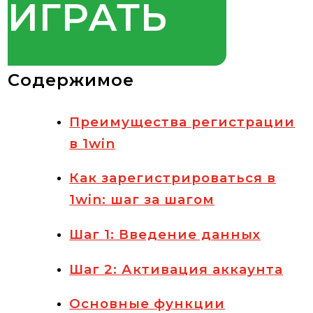
ИГРАТЬ
Содержимое
Преимущества регистрации
в 1win
Как зарегистрироваться в
1win: шаг за шагом
Шаг 1: Введение данных
Шаг 2: Активация аккаунта
Основные функции