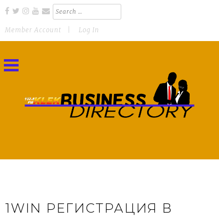
Skip
Search
for:
to
Member Account
Log In
content
Business Directory for Northeast Arkansas
KLEK BUSINESS DIRECTORY
1WIN РЕГИСТРАЦИЯ В