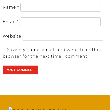
Name
*
Email
*
Website
Save my name, email, and website in this
browser for the next time I comment.