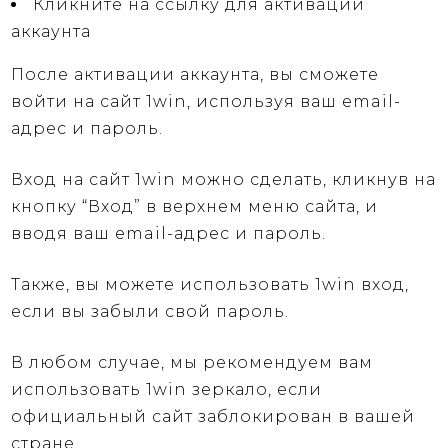
Кликните на ссылку для активации
аккаунта
После активации аккаунта, вы сможете
войти на сайт 1win, используя ваш email-
адрес и пароль.
Вход на сайт 1win можно сделать, кликнув на
кнопку “Вход” в верхнем меню сайта, и
вводя ваш email-адрес и пароль.
Также, вы можете использовать 1win вход,
если вы забыли свой пароль.
В любом случае, мы рекомендуем вам
использовать 1win зеркало, если
официальный сайт заблокирован в вашей
стране.