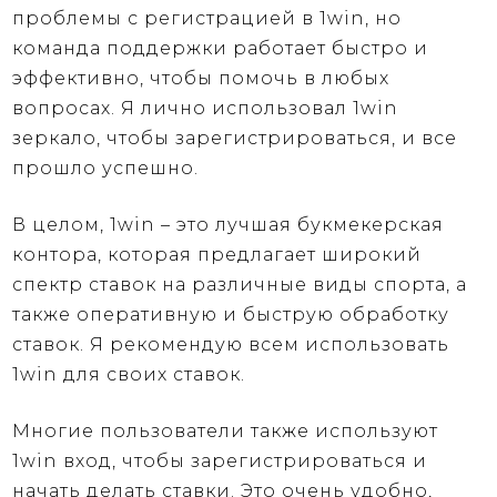
проблемы с регистрацией в 1win, но
команда поддержки работает быстро и
эффективно, чтобы помочь в любых
вопросах. Я лично использовал 1win
зеркало, чтобы зарегистрироваться, и все
прошло успешно.
В целом, 1win – это лучшая букмекерская
контора, которая предлагает широкий
спектр ставок на различные виды спорта, а
также оперативную и быструю обработку
ставок. Я рекомендую всем использовать
1win для своих ставок.
Многие пользователи также используют
1win вход, чтобы зарегистрироваться и
начать делать ставки. Это очень удобно,