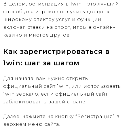
В целом, регистрация в 1win – это лучший
способ для игроков получить доступ к
широкому спектру услуг и функций,
включая ставки на спорт, игры в онлайн-
казино и многое другое.
Как зарегистрироваться в
1win: шаг за шагом
Для начала, вам нужно открыть
официальный сайт 1win, или использовать
1win зеркало, если официальный сайт
заблокирован в вашей стране.
Далее, нажмите на кнопку “Регистрация” в
верхнем меню сайта.