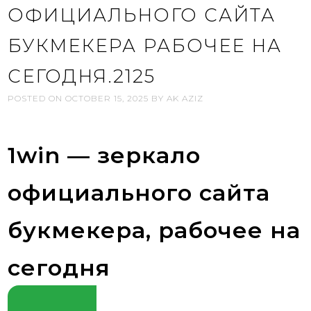
ОФИЦИАЛЬНОГО САЙТА
БУКМЕКЕРА РАБОЧЕЕ НА
СЕГОДНЯ.2125
POSTED ON
OCTOBER 15, 2025
BY
AK AZIZ
1win — зеркало
официального сайта
букмекера, рабочее на
сегодня