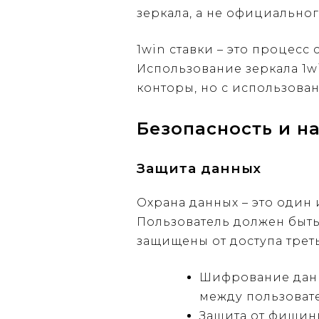
зеркала, а не официальног
1win ставки – это процесс
Использование зеркала 1w
конторы, но с использован
Безопасность и н
Защита данных
Охрана данных – это один
Пользователь должен быть
защищены от доступа трет
Шифрование данн
между пользоват
Защита от фишинг