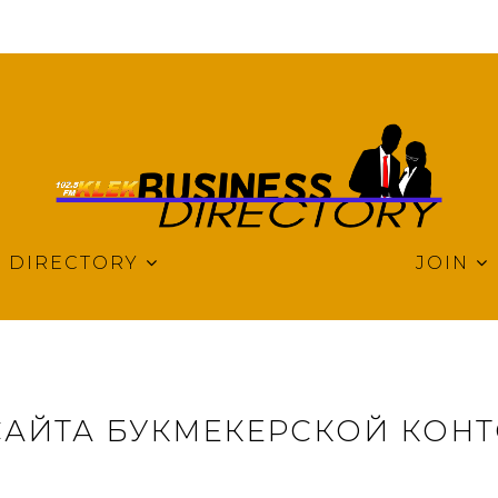
DIRECTORY
JOIN
САЙТА БУКМЕКЕРСКОЙ КОНТ