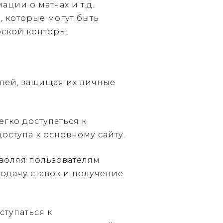
ции о матчах и т.д.
, которые могут быть
рской конторы.
елей, защищая их личные
егко доступаться к
оступа к основному сайту.
зволяя пользователям
одачу ставок и получение
ступаться к