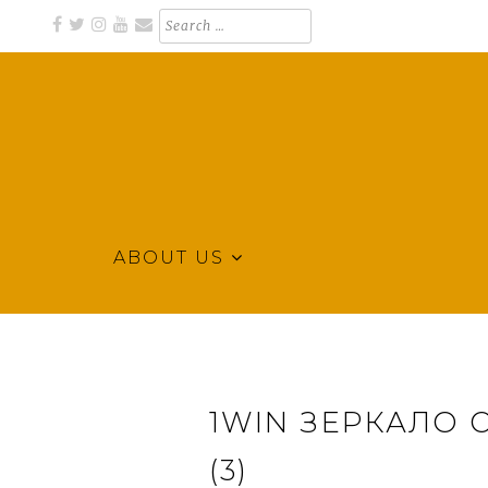
Skip
Search
for:
to
content
ABOUT US
Business Directory for Northeast Arkansas
KLEK BUSINESS DIRECTORY
1WIN ЗЕРКАЛО 
(3)