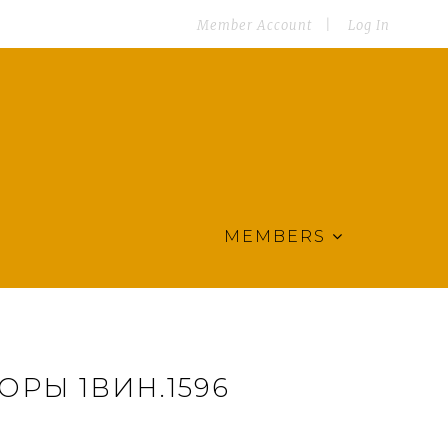
Member Account
Log In
MEMBERS
ОРЫ 1ВИН.1596