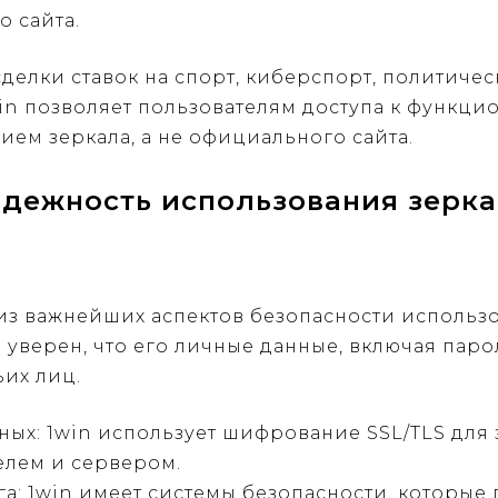
о сайта.
 сделки ставок на спорт, киберспорт, политиче
in позволяет пользователям доступа к функци
ием зеркала, а не официального сайта.
адежность использования зерка
 из важнейших аспектов безопасности использо
 уверен, что его личные данные, включая паро
ьих лиц.
ых: 1win использует шифрование SSL/TLS для
елем и сервером.
а: 1win имеет системы безопасности, которые