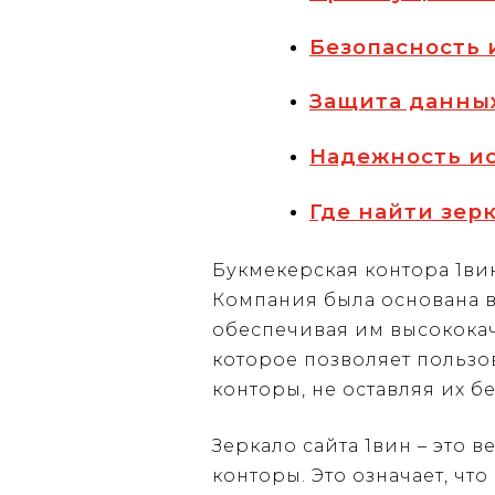
Безопасность 
Защита данны
Надежность и
Где найти зерк
Букмекерская контора 1вин
Компания была основана в 
обеспечивая им высококаче
которое позволяет пользо
конторы, не оставляя их бе
Зеркало сайта 1вин – это 
конторы. Это означает, чт