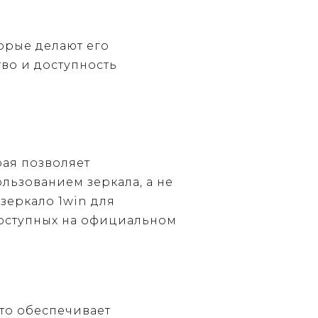
орые делают его
тво и доступность
рая позволяет
льзованием зеркала, а не
 зеркало 1win для
 доступных на официальном
это обеспечивает