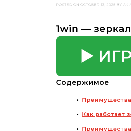
POSTED ON
OCTOBER 13, 2025
BY
AK 
1win — зерка
▶️ ИГ
Содержимое
Преимущества 
Как работает з
Преимущества 