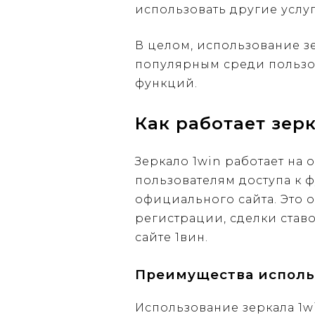
использовать другие услуг
В целом, использование з
популярным среди пользова
функций.
Как работает зер
Зеркало 1win работает на
пользователям доступа к ф
официального сайта. Это о
регистрации, сделки став
сайте 1вин.
Преимущества использ
Использование зеркала 1w