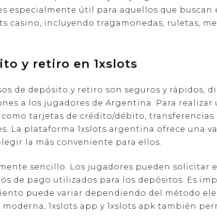
 es especialmente útil para aquellos que buscan 
ts casino, incluyendo tragamonedas, ruletas, mes
to y retiro en 1xslots
esos de depósito y retiro son seguros y rápidos, 
nes a los jugadores de Argentina. Para realizar 
omo tarjetas de crédito/débito, transferencias 
s. La plataforma 1xslots argentina ofrece una v
legir la más conveniente para ellos.
lmente sencillo. Los jugadores pueden solicitar e
os de pago utilizados para los depósitos. Es im
iento puede variar dependiendo del método eleg
 moderna, 1xslots app y 1xslots apk también perm