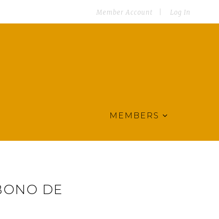
Member Account
Log In
MEMBERS
 BONO DE