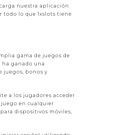
carga nuestra aplicación
r todo lo que 1xslots tiene
amplia gama de juegos de
se ha ganado una
e juegos, bonos y
ite a los jugadores acceder
e juego en cualquier
para dispositivos móviles,