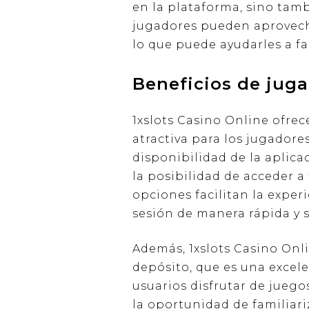
en la plataforma, sino tamb
jugadores pueden aprovecha
lo que puede ayudarles a fa
Beneficios de juga
1xslots Casino Online ofre
atractiva para los jugadore
disponibilidad de la aplica
la posibilidad de acceder a 
opciones facilitan la experi
sesión de manera rápida y 
Además, 1xslots Casino Onl
depósito, que es una excel
usuarios disfrutar de juegos
la oportunidad de familiari