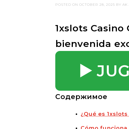
POSTED ON
OCTOBER 28, 2025
BY
AK 
1xslots Casino
bienvenida ex
▶️ JU
Содержимое
¿Qué es 1xslots
Cómo funciona 