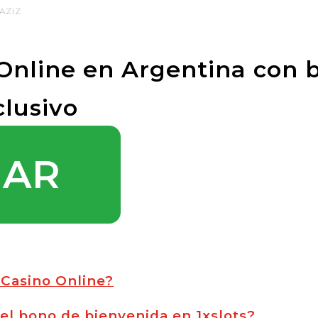
AZIZ
 Online en Argentina con 
clusivo
GAR
 Casino Online?
el bono de bienvenida en 1xslots?