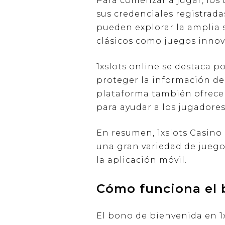
Para comenzar a jugar, los u
sus credenciales registrada
pueden explorar la amplia s
clásicos como juegos innov
1xslots online se destaca p
proteger la información de 
plataforma también ofrece s
para ayudar a los jugadore
En resumen, 1xslots Casino
una gran variedad de juego
la aplicación móvil.
Cómo funciona el 
El bono de bienvenida en 1