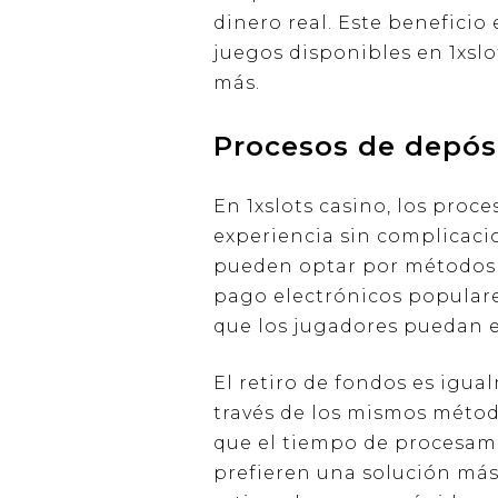
dinero real. Este beneficio
juegos disponibles en 1xslo
más.
Procesos de depósi
En 1xslots casino, los proc
experiencia sin complicacio
pueden optar por métodos c
pago electrónicos populare
que los jugadores puedan e
El retiro de fondos es igua
través de los mismos métod
que el tiempo de procesam
prefieren una solución más