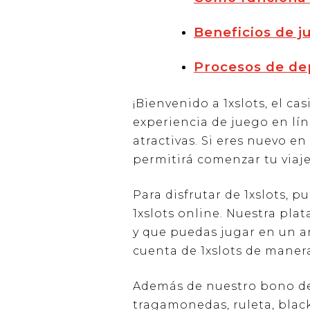
Beneficios de j
Procesos de dep
¡Bienvenido a 1xslots, el ca
experiencia de juego en lí
atractivas. Si eres nuevo e
permitirá comenzar tu viaje
Para disfrutar de 1xslots, 
1xslots online. Nuestra pla
y que puedas jugar en un a
cuenta de 1xslots de manera 
Además de nuestro bono de 
tragamonedas, ruleta, blac