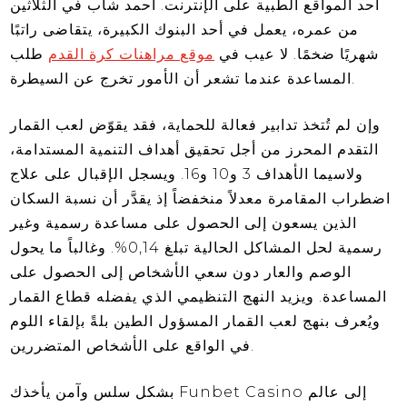
أحد المواقع الطبية على الإنترنت. أحمد شاب في الثلاثين
من عمره، يعمل في أحد البنوك الكبيرة، يتقاضى راتبًا
شهريًا ضخمًا. لا عيب في
موقع مراهنات كرة القدم
طلب
المساعدة عندما تشعر أن الأمور تخرج عن السيطرة.
وإن لم تُتخذ تدابير فعالة للحماية، فقد يقوّض لعب القمار
التقدم المحرز من أجل تحقيق أهداف التنمية المستدامة،
ولاسيما الأهداف 3 و10 و16. ويسجل الإقبال على علاج
اضطراب المقامرة معدلاً منخفضاً إذ يقدَّر أن نسبة السكان
الذين يسعون إلى الحصول على مساعدة رسمية وغير
رسمية لحل المشاكل الحالية تبلغ 0,14%. وغالباً ما يحول
الوصم والعار دون سعي الأشخاص إلى الحصول على
المساعدة. ويزيد النهج التنظيمي الذي يفضله قطاع القمار
ويُعرف بنهج لعب القمار المسؤول الطين بلةً بإلقاء اللوم
في الواقع على الأشخاص المتضررين.
بشكل سلس وآمن يأخذك Funbet Casino إلى عالم