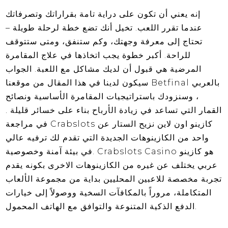
إنه يعني أن تكون على دراية تامة بقراراتك وتصرفاتك
عندما تقرر اللعب. تخيل أنك تضع خطة لرحلة طويلة –
تحتاج إلى معرفة وجهتك، وكم ستنفق، ومتى ستتوقف
للراحة. أكبر خطوة يجب اتخاذها في علاج المقامرة
المرضية هي قبول أن لديك مشاكل مع اللعبة. الجواب
سيكون لدينا في هذا المقال من موقعنا Betfinal بالعربي
، وسنزودك باستراتيجيات المقامرة الأساسية ونصائح
القمار التي تساعد في زيادة الأرباح بناء على خسائر قليلة .
في مراجعة Crabslots كازينو اون لاين نزيح الستار عن
واحد من الكازينوهات الجديدة التي تقدم لك ترفيه عالي
في بيئة آمنة وخصوصية. Crabslots Casino هو كازينو
عربي يختلف عن غيره من الكازينوهات الاخرى بكونه يقدم
تجربة مخصصة للاعبين المحليين بداية من مجموعة الألعاب
المتكاملة، مروراً بالمكافآت السخية ووصولاً إلى خيارات
الدفع الذكية المتنوعة والتوافق مع الهاتف المحمول.