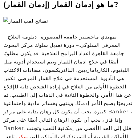
ما هو إدمان القمار (إدمان القمار)?
– تمهيدي ماجستير جامعة المنصورة.–دبلومة العلاج
المعرفي السلوكي.– دورة تعديل سلوك مركز البحوث
جامعة القاهرة اعداد البرامج العلاجية. قد يكون مطلوبًا
أيضًا في علاج ادمان القمار ويتم استخدام أدوية مثل
الليثيوم، الكاربامازيبين، النالتريكسون، مضادات الاكتئاب
هي الأدوية المستخدمة في علاج القمار المرضي. تكمن
الخطوة الأولى من العلاج في إرادة الشخص ذاته للإقلاع
عن هذا الأمر، والخطوة الثانية في الذهاب إلى الطبيب. ثم
تدريجيًا يصبح الأمر إدمانًا، وينتهي بخسائر مادية واجتماعية
كبيرة. يجب أن يكون كل رهان بداية على مركز Banker ،
وإذا فاز ، يجب أن يكون الرهان التالي أيضًا على مركز
Banker. قلل إلى الحد الأقصى من إمكانية اللعب وتجنب
الأماكن القريبة أو التي تذكرك بالأماكن التي
ويكي
تلعب