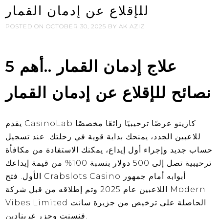
للإقلاع عن إدمان القمار
POSTED ON
OCTOBER 30, 2025
BY
AK AZIZ
علاج إدمان القمار ..أهم 5
نصائح للإقلاع عن إدمان القمار
يقدم CasinoLab كازينو عرضًا ترحيبيًا رائعًا مخصصًا
للاعبين الجدد، يمنحك بداية قوية في رحلتك. عند تسجيل
حساب جديد وإجراء أول إيداع، يمكنك الاستفادة من مكافأة
ترحيبية تصل إلى 500 دولار بنسبة 100% من قيمة إيداعك
الأول. فتح Crabslots Casino أبوابه أمام جمهور
اللاعبين عام 2025 وتم إطلاقه من قبل شركة Modern
Vibes Limited الحاصلة على ترخيص من جزيرة سانت
فنسنت وجزر غرينادين.