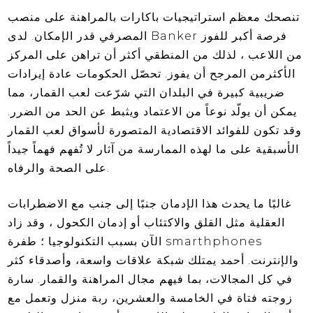
تنصحك معظم استراتيجيات باكارات بالمراهنة على منصب
المصرفي قدر الإمكان. لدى Banker فرصة أكبر للفوز
من اللاعب ، لذلك من المنطقي أكثر أن تراهن على المركز
الأكثرمن المرجح أن يفوز. تحصّل الحكومات عادة إيرادات
ضريبية كبيرة في البلدان التي شرّعت لعب القمار، مما
يمكن أن يولّد نوعاً من الاعتماد ويثبط عن الحد من الضرر.
وقد تكون للفوائد الاقتصادية المتصورة لأسواق لعب القمار
الأسبقية على ما لهذه الممارسة من آثار لا تُفهم فهماً جيداً
على الصحة والرفاه.
غالبًا ما يحدث هذا الإدمان جنبًا إلى جنب مع الاضطرابات
العقلية مثل القلق والاكتئاب أو إدمان الكحول ، وقد زاد
الآن بسبب التكنولوجيا ؛ طفرة smarthphones
والإنترنت. أحمد يمتلك شبكة علاقات واسعة، وأصدقاء كثر
في كل المجالات، بما فيهم مجال المراهنة والقمار. سارة
زوجته فتاة في الخامسة والعشرين، ربة منزل وتعمل مع