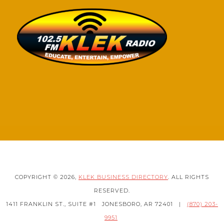
COPYRIGHT © 2026,
KLEK BUSINESS DIRECTORY
. ALL RIGHTS
RESERVED.
1411 FRANKLIN ST., SUITE #1
JONESBORO, AR 72401
|
(870) 203-
9951