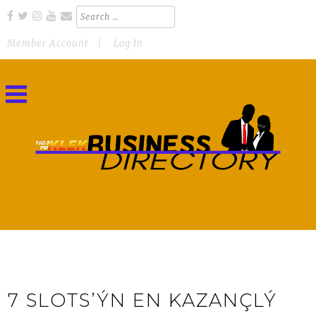
Skip
Search
for:
to
Member Account
Log In
content
Business Directory for Northeast Arkansas
KLEK BUSINESS DIRECTORY
7 SLOTS’ÝN EN KAZANÇLÝ