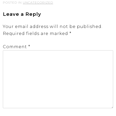
POSTED IN
UNCATEGORIZED
Leave a Reply
Your email address will not be published.
Required fields are marked
*
Comment
*