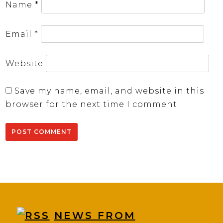
Name
*
Email
*
Website
Save my name, email, and website in this
browser for the next time I comment.
NEWS FROM