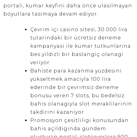
portali, kumar keyfini daha önce ulasilmayan
boyutlara tasimaya devam ediyor.
Çevrim içi casino sitesi, 30.000 lira
tutarindaki bir ücretsiz deneme
kampanyasi ile kumar tutkunlarina
bes yildizli bir baslangiç olanagi
veriyor.
Bahiste para kazanma yüzdesini
yükseltmek amaciyla 100 lira
ederinde bir çevrimsiz deneme
bonusu veren 7 slots, bu bedelsiz
bahis olanagiyla slot meraklilarinin
takdirini kazaniyor
Promosyon çesitliligi konusundan
bahis açildiginda gündem
olusturan portal, slotseverlere 900