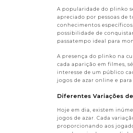
A popularidade do plinko se
apreciado por pessoas de t
conhecimentos específicos.
possibilidade de conquista
passatempo ideal para mom
A presença do plinko na cu
cada aparição em filmes, sé
interesse de um público ca
jogos de azar online e para
Diferentes Variações de
Hoje em dia, existem inúme
jogos de azar. Cada variaçã
proporcionando aos jogado