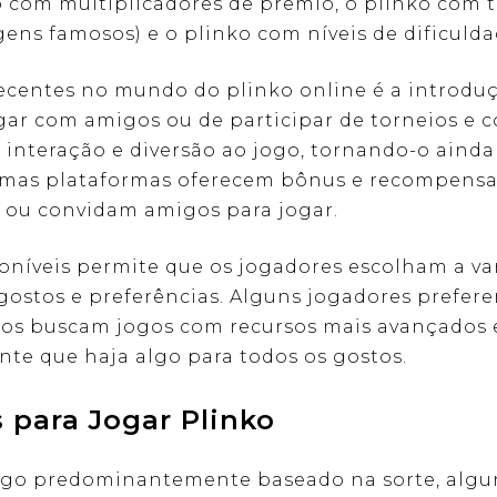
o com multiplicadores de prêmio, o plinko com 
ens famosos) e o plinko com níveis de dificulda
centes no mundo do plinko online é a introduçã
gar com amigos ou de participar de torneios e c
nteração e diversão ao jogo, tornando-o ainda 
gumas plataformas oferecem bônus e recompensas
 ou convidam amigos para jogar.
oníveis permite que os jogadores escolham a va
gostos e preferências. Alguns jogadores prefere
tros buscam jogos com recursos mais avançados 
nte que haja algo para todos os gostos.
s para Jogar Plinko
ogo predominantemente baseado na sorte, algu