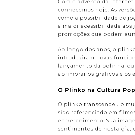
Com o advento da internet e
conhecemos hoje. As versõe
como a possibilidade de jog
a maior acessibilidade aos
promoções que podem aume
Ao longo dos anos, o plink
introduziram novas funcion
lançamento da bolinha, ou 
aprimorar os gráficos e os 
O Plinko na Cultura Pop
O plinko transcendeu o mun
sido referenciado em filmes
entretenimento. Sua imagem
sentimentos de nostalgia, 