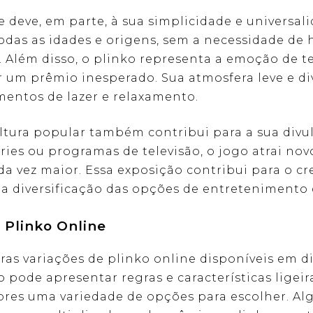
 deve, em parte, à sua simplicidade e universal
odas as idades e origens, sem a necessidade de 
 Além disso, o plinko representa a emoção de tes
r um prêmio inesperado. Sua atmosfera leve e di
entos de lazer e relaxamento.
ltura popular também contribui para a sua divu
ries ou programas de televisão, o jogo atrai no
da vez maior. Essa exposição contribui para o c
 a diversificação das opções de entretenimento 
 Plinko Online
ras variações de plinko online disponíveis em d
o pode apresentar regras e características ligei
res uma variedade de opções para escolher. Al