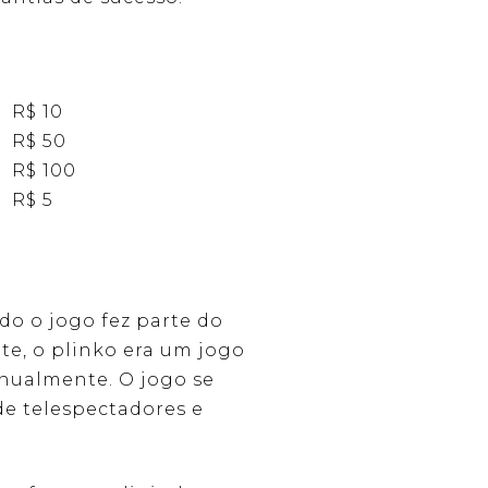
R$ 10
R$ 50
R$ 100
R$ 5
do o jogo fez parte do
te, o plinko era um jogo
anualmente. O jogo se
e telespectadores e