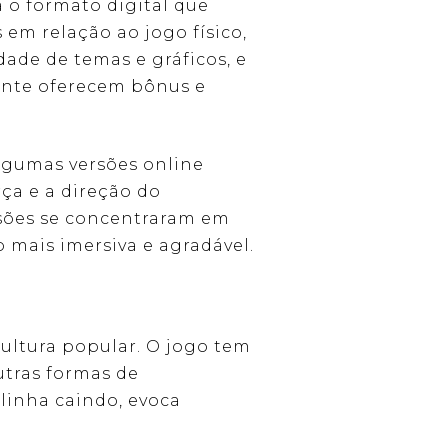
a o formato digital que
em relação ao jogo físico,
dade de temas e gráficos, e
mente oferecem bônus e
Algumas versões online
ça e a direção do
rsões se concentraram em
o mais imersiva e agradável.
ultura popular. O jogo tem
utras formas de
linha caindo, evoca