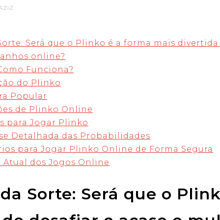
AZIZ
orte: Será que o Plinko é a forma mais divertida
ganhos online?
 Como Funciona?
ução do Plinko
ra Popular
ões de Plinko Online
as para Jogar Plinko
se Detalhada das Probabilidades
ios para Jogar Plinko Online de Forma Segura
 Atual dos Jogos Online
da Sorte: Será que o Plin