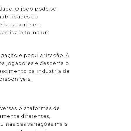
idade. O jogo pode ser
habilidades ou
tar a sorte e a
vertida o torna um
lgação e popularização. A
vos jogadores e desperta o
rescimento da indústria de
disponíveis.
iversas plataformas de
ramente diferentes,
gumas das variações mais