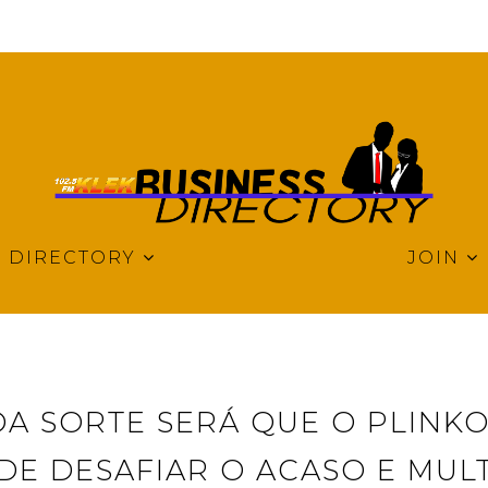
DIRECTORY
JOIN
DA SORTE SERÁ QUE O PLINK
 DE DESAFIAR O ACASO E MUL