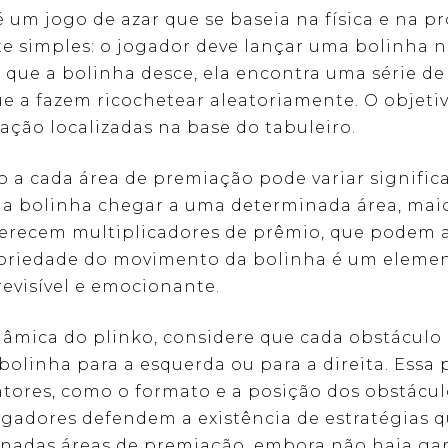
é um jogo de azar que se baseia na física e na p
te simples: o jogador deve lançar uma bolinha 
a que a bolinha desce, ela encontra uma série d
e a fazem ricochetear aleatoriamente. O objetivo
ção localizadas na base do tabuleiro.
o a cada área de premiação pode variar signific
ra a bolinha chegar a uma determinada área, mai
erecem multiplicadores de prêmio, que podem 
toriedade do movimento da bolinha é um element
evisível e emocionante.
âmica do plinko, considere que cada obstáculo
bolinha para a esquerda ou para a direita. Essa
fatores, como o formato e a posição dos obstácul
jogadores defendem a existência de estratégias
nadas áreas de premiação, embora não haja gar