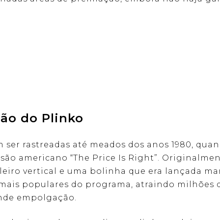
ção do Plinko
 ser rastreadas até meados dos anos 1980, quan
são americano “The Price Is Right”. Originalmen
leiro vertical e uma bolinha que era lançada m
ais populares do programa, atraindo milhões d
nde empolgação.