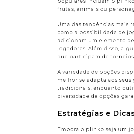
populares incluem o plink
frutas, animais ou personag
Uma das tendências mais re
como a possibilidade de jo
adicionam um elemento de i
jogadores. Além disso, al
que participam de torneios
A variedade de opções disp
melhor se adapta aos seus 
tradicionais, enquanto ou
diversidade de opções gara
Estratégias e Dica
Embora o plinko seja um j