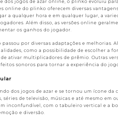
 dos jogos de azar online, o plinko evoluiu par
s online do plinko oferecem diversas vantagens 
ar a qualquer hora e em qualquer lugar, a varie
 jogadores. Além disso, as versões online geral
ntar os ganhos do jogador.
o passou por diversas adaptações e melhorias. 
alidades, como a possibilidade de escolher a for
de ativar multiplicadores de prêmio. Outras ve
efeitos sonoros para tornar a experiência do jog
ular
do dos jogos de azar e se tornou um ícone da c
, séries de televisão, músicas e até mesmo em o
 inconfundível, com o tabuleiro vertical e a bo
emoção e diversão.