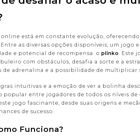
 de desafiar o acaso e mul
?
online está em constante evolução, oferecendo
Entre as diversas opções disponíveis, um jogo
dade e potencial de recompensa: o
plinko
. Este 
uleiro com obstáculos, desafia a sorte e a estr
e adrenalina e a possibilidade de multiplicar 
regras intuitivas e a emoção de ver a bolinha de
popular entre jogadores de todos os níveis de e
ste jogo fascinante, desde suas origens e mecân
hances de sucesso.
Como Funciona?