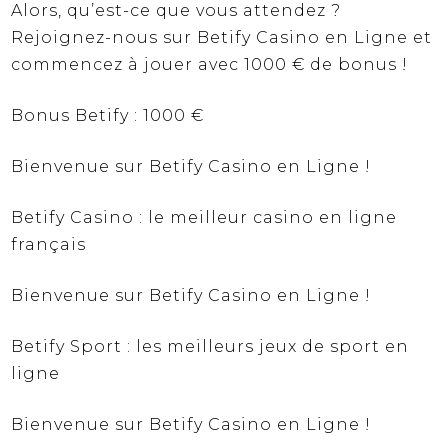
Alors, qu’est-ce que vous attendez ?
Rejoignez-nous sur Betify Casino en Ligne et
commencez à jouer avec 1000 € de bonus !
Bonus Betify : 1000 €
Bienvenue sur Betify Casino en Ligne !
Betify Casino : le meilleur casino en ligne
français
Bienvenue sur Betify Casino en Ligne !
Betify Sport : les meilleurs jeux de sport en
ligne
Bienvenue sur Betify Casino en Ligne !