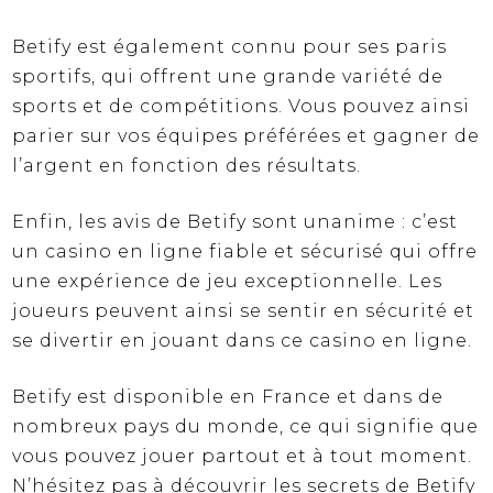
Betify est également connu pour ses paris
sportifs, qui offrent une grande variété de
sports et de compétitions. Vous pouvez ainsi
parier sur vos équipes préférées et gagner de
l’argent en fonction des résultats.
Enfin, les avis de Betify sont unanime : c’est
un casino en ligne fiable et sécurisé qui offre
une expérience de jeu exceptionnelle. Les
joueurs peuvent ainsi se sentir en sécurité et
se divertir en jouant dans ce casino en ligne.
Betify est disponible en France et dans de
nombreux pays du monde, ce qui signifie que
vous pouvez jouer partout et à tout moment.
N’hésitez pas à découvrir les secrets de Betify