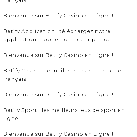
français
Bienvenue sur Betify Casino en Ligne !
Betify Application : téléchargez notre
application mobile pour jouer partout
Bienvenue sur Betify Casino en Ligne !
Betify Casino : le meilleur casino en ligne
français
Bienvenue sur Betify Casino en Ligne !
Betify Sport : les meilleurs jeux de sport en
ligne
Bienvenue sur Betify Casino en Ligne !