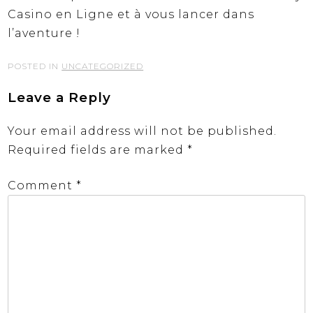
Casino en Ligne et à vous lancer dans
l’aventure !
POSTED IN
UNCATEGORIZED
Leave a Reply
Your email address will not be published.
Required fields are marked
*
Comment
*