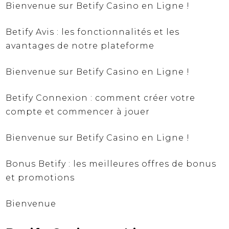
Bienvenue sur Betify Casino en Ligne !
Betify Avis : les fonctionnalités et les
avantages de notre plateforme
Bienvenue sur Betify Casino en Ligne !
Betify Connexion : comment créer votre
compte et commencer à jouer
Bienvenue sur Betify Casino en Ligne !
Bonus Betify : les meilleures offres de bonus
et promotions
Bienvenue