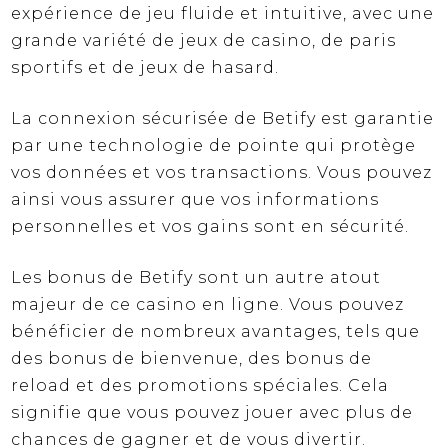
expérience de jeu fluide et intuitive, avec une
grande variété de jeux de casino, de paris
sportifs et de jeux de hasard.
La connexion sécurisée de Betify est garantie
par une technologie de pointe qui protège
vos données et vos transactions. Vous pouvez
ainsi vous assurer que vos informations
personnelles et vos gains sont en sécurité.
Les bonus de Betify sont un autre atout
majeur de ce casino en ligne. Vous pouvez
bénéficier de nombreux avantages, tels que
des bonus de bienvenue, des bonus de
reload et des promotions spéciales. Cela
signifie que vous pouvez jouer avec plus de
chances de gagner et de vous divertir.