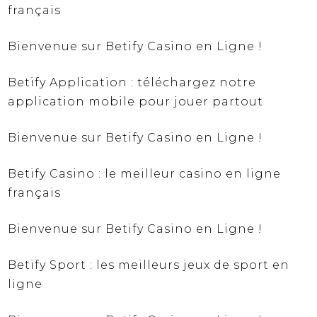
français
Bienvenue sur Betify Casino en Ligne !
Betify Application : téléchargez notre
application mobile pour jouer partout
Bienvenue sur Betify Casino en Ligne !
Betify Casino : le meilleur casino en ligne
français
Bienvenue sur Betify Casino en Ligne !
Betify Sport : les meilleurs jeux de sport en
ligne