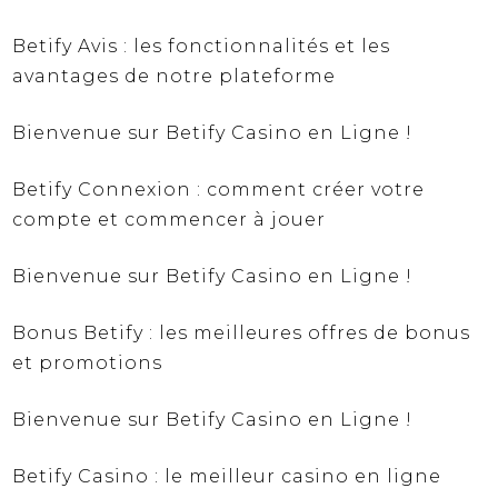
Betify Avis : les fonctionnalités et les
avantages de notre plateforme
Bienvenue sur Betify Casino en Ligne !
Betify Connexion : comment créer votre
compte et commencer à jouer
Bienvenue sur Betify Casino en Ligne !
Bonus Betify : les meilleures offres de bonus
et promotions
Bienvenue sur Betify Casino en Ligne !
Betify Casino : le meilleur casino en ligne