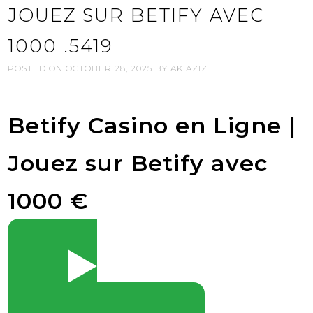
JOUEZ SUR BETIFY AVEC
1000 .5419
POSTED ON
OCTOBER 28, 2025
BY
AK AZIZ
Betify Casino en Ligne |
Jouez sur Betify avec
1000 €
▶️