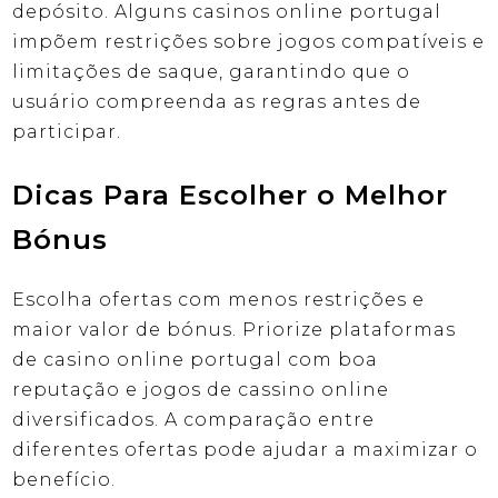
depósito. Alguns casinos online portugal
impõem restrições sobre jogos compatíveis e
limitações de saque, garantindo que o
usuário compreenda as regras antes de
participar.
Dicas Para Escolher o Melhor
Bónus
Escolha ofertas com menos restrições e
maior valor de bónus. Priorize plataformas
de casino online portugal com boa
reputação e jogos de cassino online
diversificados. A comparação entre
diferentes ofertas pode ajudar a maximizar o
benefício.