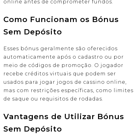
online antes de comprometer fundos.
Como Funcionam os Bónus
Sem Depósito
Esses bónus geralmente são oferecidos
automaticamente após o cadastro ou por
meio de códigos de promoção. O jogador
recebe créditos virtuais que podem ser
usados para jogar jogos de cassino online,
mas com restrições específicas, como limites
de saque ou requisitos de rodadas.
Vantagens de Utilizar Bónus
Sem Depósito