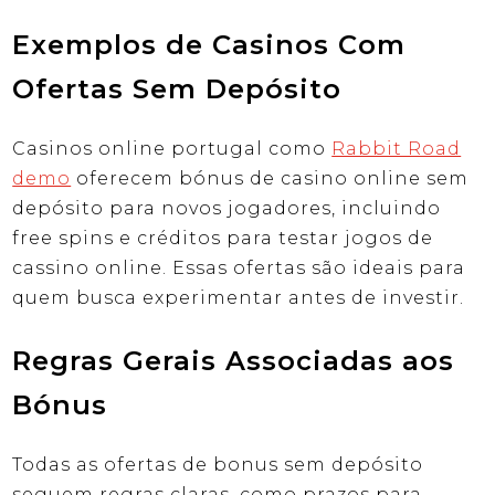
Exemplos de Casinos Com
Ofertas Sem Depósito
Casinos online portugal como
Rabbit Road
demo
oferecem bónus de casino online sem
depósito para novos jogadores, incluindo
free spins e créditos para testar jogos de
cassino online. Essas ofertas são ideais para
quem busca experimentar antes de investir.
Regras Gerais Associadas aos
Bónus
Todas as ofertas de bonus sem depósito
seguem regras claras, como prazos para