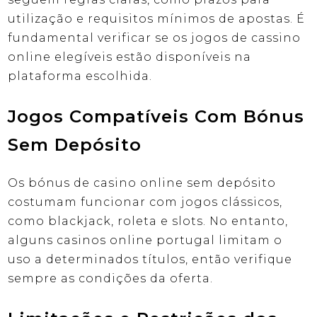
utilização e requisitos mínimos de apostas. É
fundamental verificar se os jogos de cassino
online elegíveis estão disponíveis na
plataforma escolhida.
Jogos Compatíveis Com Bónus
Sem Depósito
Os bónus de casino online sem depósito
costumam funcionar com jogos clássicos,
como blackjack, roleta e slots. No entanto,
alguns casinos online portugal limitam o
uso a determinados títulos, então verifique
sempre as condições da oferta.