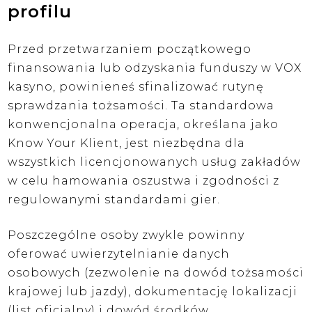
profilu
Przed przetwarzaniem początkowego
finansowania lub odzyskania funduszy w VOX
kasyno, powinieneś sfinalizować rutynę
sprawdzania tożsamości. Ta standardowa
konwencjonalna operacja, określana jako
Know Your Klient, jest niezbędna dla
wszystkich licencjonowanych usług zakładów
w celu hamowania oszustwa i zgodności z
regulowanymi standardami gier.
Poszczególne osoby zwykle powinny
oferować uwierzytelnianie danych
osobowych (zezwolenie na dowód tożsamości
krajowej lub jazdy), dokumentację lokalizacji
(list oficjalny) i dowód środków