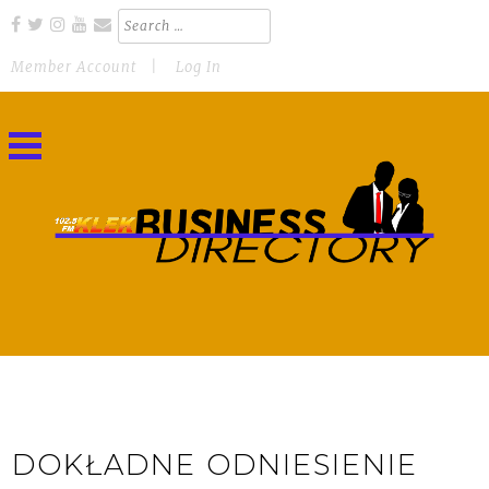
Skip
Search
for:
to
Member Account
Log In
content
Business Directory for Northeast Arkansas
KLEK BUSINESS DIRECTORY
DOKŁADNE ODNIESIENIE