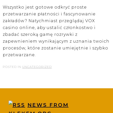
Wszystko jest gotowe odkryć proste
przetwarzanie płatności i fascynowanie
zakładów? Natychmiast przeglądaj VOX
casino online, aby ustalić członkostwo i
zbadać szeroką gamę rozrywki z
zapewnieniem wynikającym z uznania twoich
procesów, które zostanie umiejętnie i szybko
przetwarzane.
POSTED IN
UNCATEGORIZED
NEWS FROM