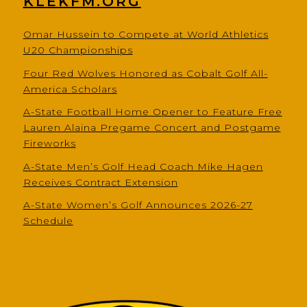
KLEKFM.ORG
Omar Hussein to Compete at World Athletics
U20 Championships
Four Red Wolves Honored as Cobalt Golf All-
America Scholars
A-State Football Home Opener to Feature Free
Lauren Alaina Pregame Concert and Postgame
Fireworks
A-State Men’s Golf Head Coach Mike Hagen
Receives Contract Extension
A-State Women’s Golf Announces 2026-27
Schedule