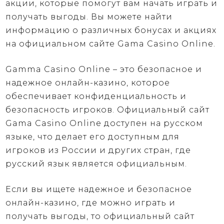
акции, которые помогут вам начать играть и
получать выгоды. Вы можете найти
информацию о различных бонусах и акциях
на официальном сайте Gama Casino Online.
Gamma Casino Online – это безопасное и
надежное онлайн-казино, которое
обеспечивает конфиденциальность и
безопасность игроков. Официальный сайт
Gama Casino Online доступен на русском
языке, что делает его доступным для
игроков из России и других стран, где
русский язык является официальным.
Если вы ищете надежное и безопасное
онлайн-казино, где можно играть и
получать выгоды, то официальный сайт