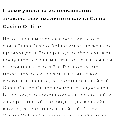
Преимущества использования
зеркала официального сайта Gama
Casino Online
Использование зеркала официального
сайта Gama Casino Online имеет несколько
преимуществ. Во-первых, это обеспечивает
доступность к онлайн-казино, не зависящий
от официального сайта. Во-вторых, это
может помочь игрокам защитить свои
аккаунты и данные, если официальный сайт
Gama Casino Online временно недоступен.
В-третьих, это может помочь игрокам найти
альтернативный способ доступа к онлайн-
казино, если официальный сайт Gama
Casino Online блокирован в вашей стране.