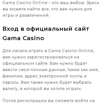
Gama Casino Online – это ваш выбор. Здесь
вы можете найти все, что вам нужно для
игры и развлечений.
Вход в официальный сайт
Gama Casino
Для начала играть в Gama Casino Online,
вам нужно зарегистрироваться на
официальном сайте. Вам нужно будет
ввести свои личные данные, такие как имя,
фамилия, адрес электронной почты и
пароль. Вам также нужно будет выбрать
валюту, в которой вы хотите играть.
После регистрации вы сможете войти на