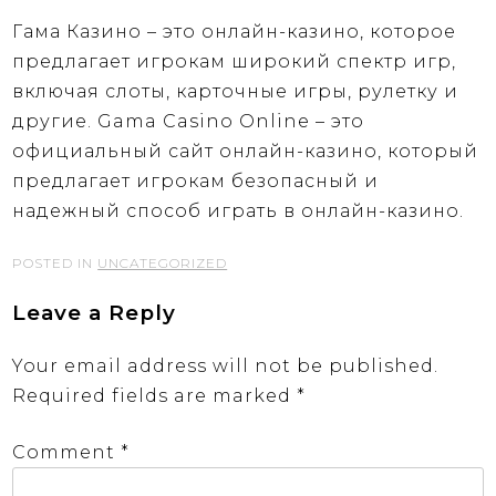
Гама Казино – это онлайн-казино, которое
предлагает игрокам широкий спектр игр,
включая слоты, карточные игры, рулетку и
другие. Gama Casino Online – это
официальный сайт онлайн-казино, который
предлагает игрокам безопасный и
надежный способ играть в онлайн-казино.
POSTED IN
UNCATEGORIZED
Leave a Reply
Your email address will not be published.
Required fields are marked
*
Comment
*