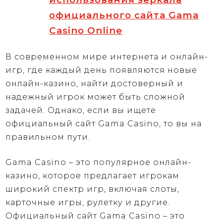
официального сайта Gama
Casino Online
В современном мире интернета и онлайн-
игр, где каждый день появляются новые
онлайн-казино, найти достоверный и
надежный игрок может быть сложной
задачей. Однако, если вы ищете
официальный сайт Gama Casino, то вы на
правильном пути.
Gama Casino – это популярное онлайн-
казино, которое предлагает игрокам
широкий спектр игр, включая слоты,
карточные игры, рулетку и другие.
Официальный сайт Gama Casino – это