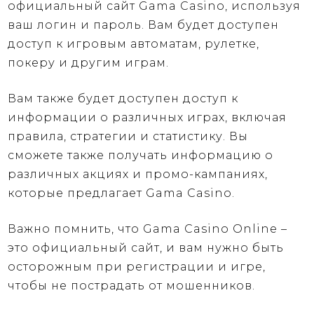
официальный сайт Gama Casino, используя
ваш логин и пароль. Вам будет доступен
доступ к игровым автоматам, рулетке,
покеру и другим играм.
Вам также будет доступен доступ к
информации о различных играх, включая
правила, стратегии и статистику. Вы
сможете также получать информацию о
различных акциях и промо-кампаниях,
которые предлагает Gama Casino.
Важно помнить, что Gama Casino Online –
это официальный сайт, и вам нужно быть
осторожным при регистрации и игре,
чтобы не пострадать от мошенников.