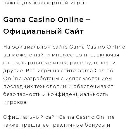
нужно для комфортной игры.
Gama Casino Online –
Официальный Сайт
На официальном сайте Gama Casino Online
вы можете найти множество игр, включая
слоты, карточные игры, рулетку, покер и
другие. Все игры на сайте Gama Casino
Online разработаны с использованием
последних технологий и обеспечивают
безопасность и конфиденциальность
игроков.
Официальный сайт Gama Casino Online
также предлагает различные бонусы и