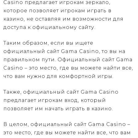
Casino предлагает игрокам зеркало,
которое позволяет игрокам играть в
казино, не оставляя им возможности для
доступа к официальному сайту.
Таким образом, если вы ищете
официальный сайт Gama Casino, то вы на
правильном пути. Официальный сайт Gama
Casino – это место, где вы можете найти все,
что вам нужно для комфортной игры.
Также, официальный сайт Gama Casino
предлагает игрокам вход, который
позволяет им начать играть в казино.
В целом, официальный сайт Gama Casino –
это место, где вы можете найти все, что вам