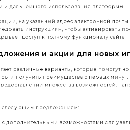
ти и дальнейшего использования платформы.
ации, на указанный адрес электронной почты 
ледовать инструкциям, чтобы активировать п
ткрывает доступ к полному функционалу сайта.
дложения и акции для новых и
гает различные варианты, которые помогут н
гры и получить преимущества с первых минут
предоставлении множества возможностей, нап
о следующим предложениям:
ы с дополнительными возможностями для увел