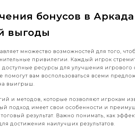
чения бонусов в Аркада
й выгоды
авляет множество возможностей для того, что
лнительные привилегии. Каждый игрок стреми
е доступные ресурсы для улучшения игрового о
ые помогут вам воспользоваться всеми предл
на выигрыш.
гий и методов, которые позволяют игрокам и
ждый подход имеет свои особенности и преимущ
итоговый результат. Важно понимать, как эффе
ля достижения наилучших результатов.