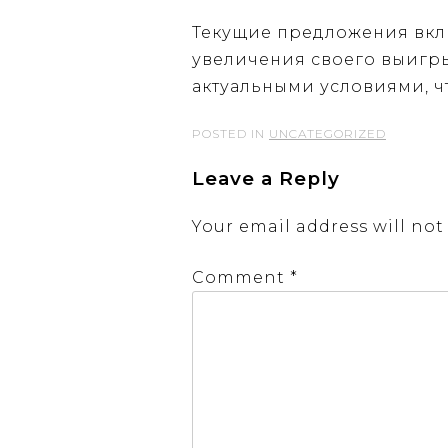
Текущие предложения вкл
увеличения своего выигры
актуальными условиями, ч
POSTED IN
UNCATEGORIZED
Leave a Reply
Your email address will not
Comment
*