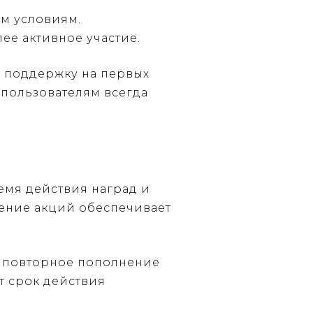
м условиям.
ее активное участие.
ь поддержку на первых
 пользователям всегда
емя действия наград и
ение акций обеспечивает
к повторное пополнение
т срок действия