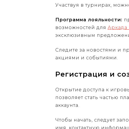
Участвуя в турнирах, мож
Программа лояльности:
пр
возможностей для
Аркада
эксклюзивным предложен
Следите за новостями и п
акциями и событиями.
Регистрация и со
Открытие доступа к игров
позволяет стать частью п
аккаунта.
Чтобы начать, следует за
имя, контактную информац