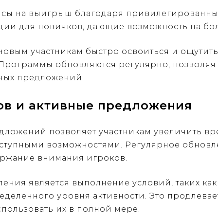
сы на выигрыш благодаря привилегированны
ии для новичков, дающие возможность на бол
новым участникам быстро освоиться и ощутит
. Программы обновляются регулярно, позволяя
ьных предложений.
ов и активные предложения
дложений позволяет участникам увеличить вр
оступными возможностями. Регулярное обновл
ержание внимания игроков.
ения является выполнение условий, таких ка
еделенного уровня активности. Это продлевае
пользовать их в полной мере.