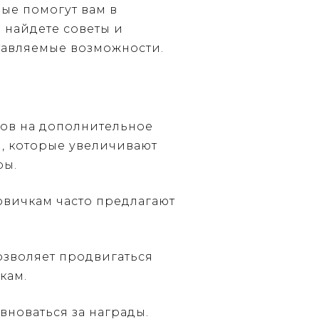
ые помогут вам в
 найдете советы и
тавляемые возможности.
ов на дополнительное
, которые увеличивают
ры.
овичкам часто предлагают
позволяет продвигаться
кам.
новаться за награды.