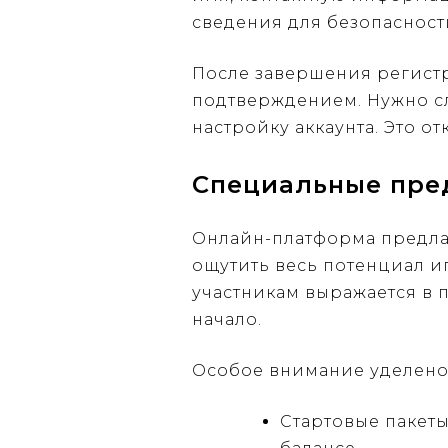
сведения для безопаснос
После завершения регистр
подтверждением. Нужно с
настройку аккаунта. Это о
Специальные пре
Онлайн-платформа предла
ощутить весь потенциал и
участникам выражается в 
начало.
Особое внимание уделен
Стартовые пакет