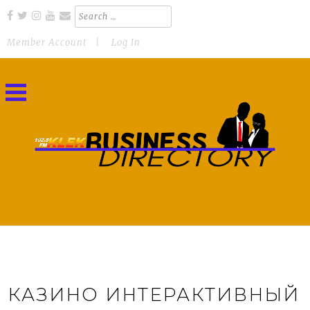
Skip
Search
for:
to
Member Account
Log In
content
Business Directory for Northeast Arkansas
KLEK BUSINESS DIRECTORY
КАЗИНО ИНТЕРАКТИВНЫЙ