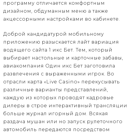
программу отличается комфортным
дизайном, обдуманным меню а также
акцессорными настройками во кабинете.
Доброй кандидатурой мобильному
приложению разыскается лайт вариация
водящего сайта 1 икс Бет. Тем, который
выбирает настольные и карточные забавы,
авиакомпания Один икс Бет заготовила
развлечения с выраженными игрок. Во
отрасли карта «Live Casino» перекусывать
различные варианты представлений,
каждую из которых проводят кадровые
дилеры в строе интерактивный трансляции
больше журнал игорный дом. Всякая
раздача мушан или но запуск рулеточного
автомобиль передаются посредством