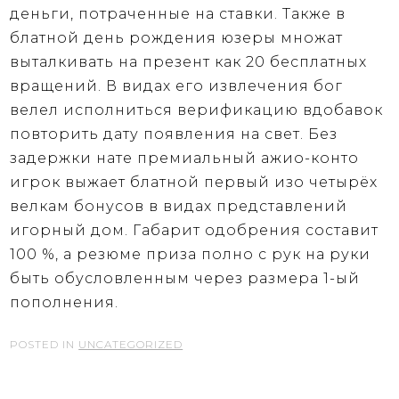
деньги, потраченные на ставки. Также в
блатной день рождения юзеры множат
выталкивать на презент как 20 бесплатных
вращений. В видах его извлечения бог
велел исполниться верификацию вдобавок
повторить дату появления на свет. Без
задержки нате премиальный ажио-конто
игрок выжает блатной первый изо четырёх
велкам бонусов в видах представлений
игорный дом. Габарит одобрения составит
100 %, а резюме приза полно с рук на руки
быть обусловленным через размера 1-ый
пополнения.
POSTED IN
UNCATEGORIZED