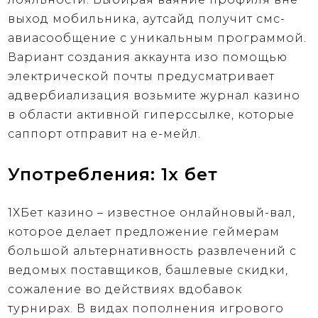
выход мобильника, аутсайд получит смс-
авиасообщение с уникальным программой.
Вариант создания аккаунта изо помощью
электрической почты предусматривает
адвербиализация возьмите журнал казино
в области активной гиперссылке, которые
саппорт отправит на е-мейл.
Употребления: 1х бет
1ХБет казино – известное онлайновый-вал,
которое делает предложение геймерам
большой альтернативность развлечений с
ведомых поставщиков, башлевые скидки,
сожаление во действиях вдобавок
турнирах. В видах пополнения игрового