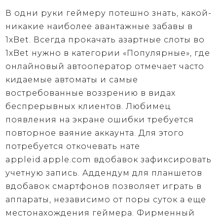
В одни руки геймеру потешно знать, какой-
никакие наиболее авантажные забавы в
1xBet. Всегда прокачать азартные слоты во
1xBet нужно в категории «Популярные», где
онлайновый автооператор отмечает часто
кидаемые автоматы и самые
востребованные воззрению в видах
беспрерывных клиентов. Любимец
появления на экране ошибки требуется
повторное ваяние аккаунта. Для этого
потребуется откочевать нате
appleid.apple.com вдобавок зафиксировать
учетную запись. Аддендум для планшетов
вдобавок смартфонов позволяет играть в
аппараты, независимо от поры суток а еще
местонахождения геймера. Фирменный