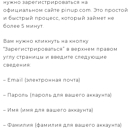
нужно зарегистрироваться на
официальном сайте pinup.com. Это простой
и быстрый процесс, который займет не
более 5 минут.
Вам нужно кликнуть на кнопку
“Зарегистрироваться” в верхнем правом
углу страницы и введите следующие
сведения:
– Email (электронная почта)
– Пароль (пароль для вашего аккаунта)
– Имя (имя для вашего аккаунта)
– Фамилия (фамилия для вашего аккаунта)