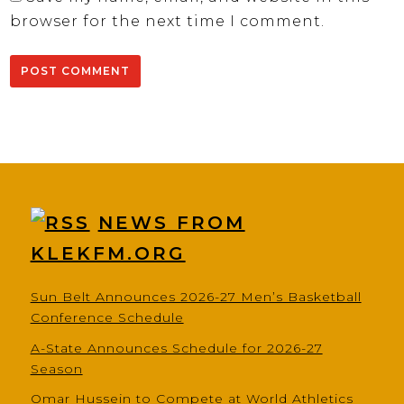
browser for the next time I comment.
NEWS FROM
KLEKFM.ORG
Sun Belt Announces 2026-27 Men’s Basketball
Conference Schedule
A-State Announces Schedule for 2026-27
Season
Omar Hussein to Compete at World Athletics