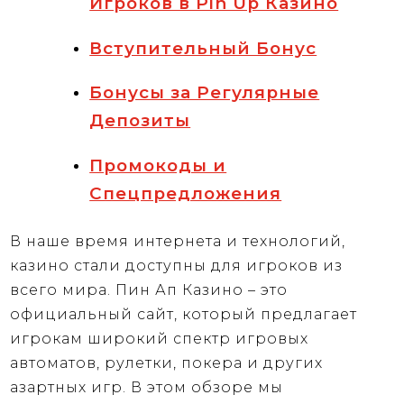
Игроков в Pin Up Казино
Вступительный Бонус
Бонусы за Регулярные
Депозиты
Промокоды и
Спецпредложения
В наше время интернета и технологий,
казино стали доступны для игроков из
всего мира. Пин Ап Казино – это
официальный сайт, который предлагает
игрокам широкий спектр игровых
автоматов, рулетки, покера и других
азартных игр. В этом обзоре мы