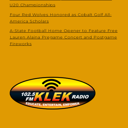
U20 Championships
Four Red Wolves Honored as Cobalt Golf All-
America Scholars
A-State Football Home Opener to Feature Free
Lauren Alaina Pregame Concert and Postgame
Fireworks