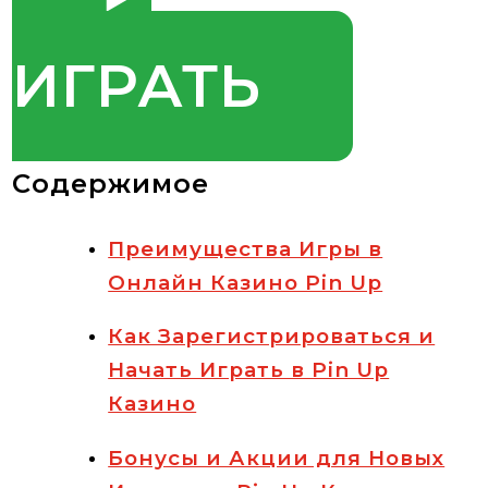
ИГРАТЬ
Содержимое
Преимущества Игры в
Онлайн Казино Pin Up
Как Зарегистрироваться и
Начать Играть в Pin Up
Казино
Бонусы и Акции для Новых