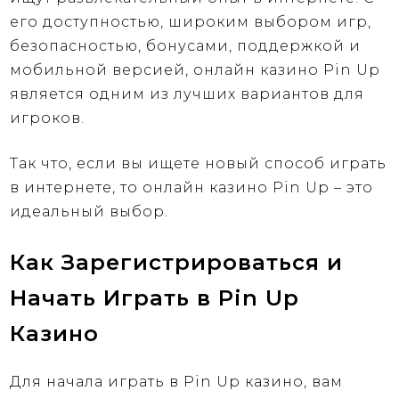
его доступностью, широким выбором игр,
безопасностью, бонусами, поддержкой и
мобильной версией, онлайн казино Pin Up
является одним из лучших вариантов для
игроков.
Так что, если вы ищете новый способ играть
в интернете, то онлайн казино Pin Up – это
идеальный выбор.
Как Зарегистрироваться и
Начать Играть в Pin Up
Казино
Для начала играть в Pin Up казино, вам