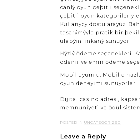
canlý oyun çeþitli seçenekl
çeþitli oyun kategorileriyle
Kullanýcý dostu arayüz: Bahi
tasarýmýyla pratik bir þekil
ulaþým imkaný sunuyor.
Hýzlý ödeme seçenekleri: K
ödenir ve emin ödeme seçen
Mobil uyumlu: Mobil cihazl
oyun deneyimi sunuyorlar.
Dijital casino adresi, kaps
memnuniyeti ve ödül sistemi
POSTED IN
UNCATEGORIZED
Leave a Reply