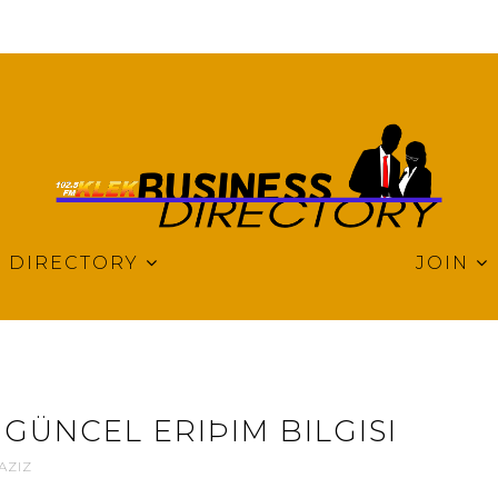
DIRECTORY
JOIN
GÜNCEL ERIÞIM BILGISI
AZIZ