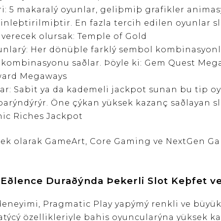
ri: 5 makaralý oyunlar, geliþmiþ grafikler anima
ginleþtirilmiþtir. En fazla tercih edilen oyunlar 
 verecek olursak: Temple of Gold
nlarý: Her dönüþle farklý sembol kombinasyonla
kombinasyonu saðlar. Þöyle ki: Gem Quest Mega
ward Megaways
lar: Sabit ya da kademeli jackpot sunan bu tip o
barýndýrýr. Öne çýkan yüksek kazanç saðlayan slo
hic Riches Jackpot
, ek olarak GameArt, Core Gaming ve NextGen Ga
Eðlence Duraðýnda Þekerli Slot Keþfet v
deneyimi, Pragmatic Play yapýmý renkli ve büyük
atýcý özellikleriyle bahis oyuncularýna yüksek 