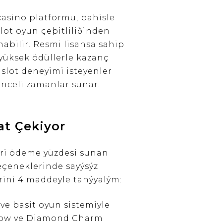
casino platformu, bahisle
slot oyun çeþitliliðinden
abilir. Resmi lisansa sahip
 yüksek ödüllerle kazanç
 slot deneyimi isteyenler
enceli zamanlar sunar.
at Çekiyor
geri ödeme yüzdesi sunan
seçeneklerinde sayýsýz
lerini 4 maddeyle tanýyalým:
 ve basit oyun sistemiyle
n Glow ve Diamond Charm