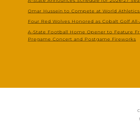
A-State Announces Schedule for 2026-27 Se
Omar Hussein to Compete at World Athletic
Four Red Wolves Honored as Cobalt Golf All
A-State Football Home Opener to Feature Fr
Pregame Concert and Postgame Fireworks
C