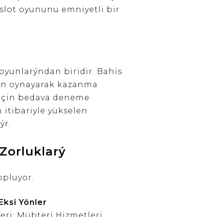
slot oyununu emniyetli bir
oyunlarýndan biridir. Bahis
yun oynayarak kazanma
r için bedava deneme
itibariyle yükselen
ýr.
Zorluklarý
opluyor.
Eksi Yönler
eri: Müþteri Hizmetleri