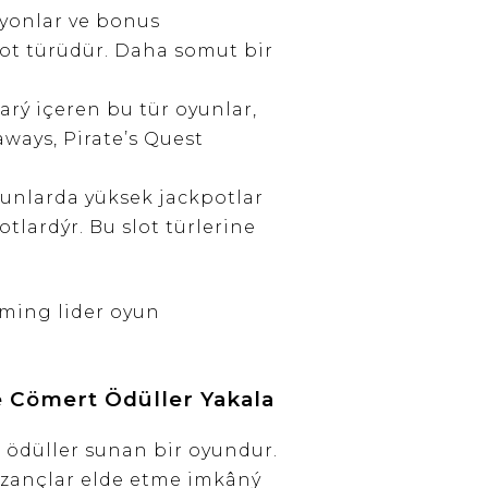
syonlar ve bonus
slot türüdür. Daha somut bir
rý içeren bu tür oyunlar,
ways, Pirate’s Quest
yunlarda yüksek jackpotlar
tlardýr. Bu slot türlerine
ming lider oyun
e Cömert Ödüller Yakala
 ödüller sunan bir oyundur.
kazançlar elde etme imkâný