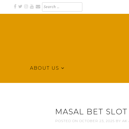
Skip
Search
for:
to
content
ABOUT US
Business Directory for Northeast Arkansas
KLEK BUSINESS DIRECTORY
MASAL BET SLOT 
POSTED ON
OCTOBER 23, 2025
BY
AK 