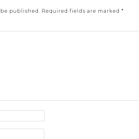
 be published.
Required fields are marked
*