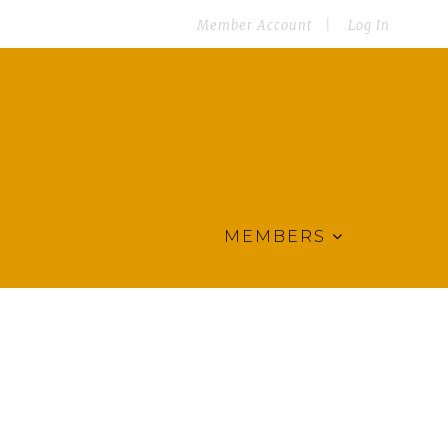
Member Account
Log In
MEMBERS