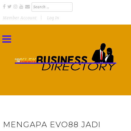
Skip
Search
for:
to
Member Account
Log In
content
Business Directory for Northeast Arkansas
KLEK BUSINESS DIRECTORY
MENGAPA EVO88 JADI