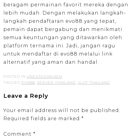
beragam permainan favorit mereka dengan
lebih mudah. Dengan melakukan langkah-
langkah pendaftaran evo88 yang tepat,
pemain dapat bergabung dan menikmati
semua keuntungan yang ditawarkan oleh
platform ternama ini. Jadi, jangan ragu
untuk mendaftar di evo88 melalui link
alternatif yang aman dan handal.
POSTED IN
UNCATEGORIZED
TAGGED
EVO88
,
SERVER THAILAND
,
SLOT THAILAND
Leave a Reply
Your email address will not be published.
Required fields are marked
*
Comment
*