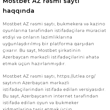
Mostbet AZ rəsmi saytı
haqqında
Mostbet AZ rəsmi saytı, bukmekera və kazino
oyunlarına tərəfindən istifadəçilərə müraciət
etdiyi və onların lazimliklarına
uyğunlaşdırılmış bir platforma qarşıdan
çıxarır. Bu sayt, Mostbet şirkətinin
Azerbaycan mərkəzli istifadəçilərini əhatə
etmək üçün hazırlanmışdır.
Mostbet AZ rəsmi saytı, https://utlea.org/
saytının Azerbaycan mərkəzli
istifadəçilərindən istifadə edilən versiyasıdır.
Bu sayt, Azerbaycanın internet tərəfindən
istifadə edilən oyun və bukmeker
xidmətlərinə təsir etmək üçün