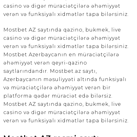
casino və digər müraciətçilərə əhəmiyyət
verən və funksiyalı xidmətlər tapa bilərsiniz.
Mostbet AZ saytında qazino, bukmek, live
casino və digər müraciətçilərə əhəmiyyət
verən və funksiyalı xidmətlər tapa bilərsiniz.
Mostbet Azerbaycanın en müraciətçilərə
əhəmiyyət verən qeyri-qazino
saytlarındandır. Mostbet.az saytı,
Azerbaycanın məsuliyyəti altında funksiyalı
və müraciətçilərə əhəmiyyət verən bir
platforma qədər müraciət edə bilərsiz.
Mostbet AZ saytında qazino, bukmek, live
casino və digər müraciətçilərə əhəmiyyət
verən və funksiyalı xidmətlər tapa bilərsiniz.