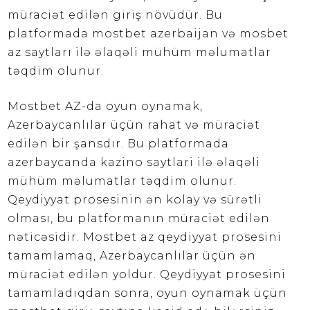
müraciət edilən giriş növüdür. Bu
platformada mostbet azerbaijan və mosbet
az saytları ilə əlaqəli mühüm məlumatlar
təqdim olunur.
Mostbet AZ-da oyun oynamak,
Azerbaycanlılar üçün rahat və müraciət
edilən bir şansdır. Bu platformada
azerbaycanda kazino saytlari ilə əlaqəli
mühüm məlumatlar təqdim olunur.
Qeydiyyat prosesinin ən kolay və sürətli
olması, bu platformanın müraciət edilən
nəticəsidir. Mostbet az qeydiyyat prosesini
tamamlamaq, Azerbaycanlılar üçün ən
müraciət edilən yoldur. Qeydiyyat prosesini
tamamladıqdan sonra, oyun oynamak üçün