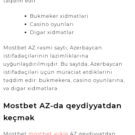
təqdim edir.
Bukmeker xidmətləri
Casino oyunları
Digər xidmətlər
Mostbet AZ rəsmi saytı, Azerbaycan
istifadəçilərinin lazimliklarına
uyğunlaşdırılmışdır. Bu saytda, Azerbaycan
istifadəçiləri üçün müraciət etdiklərini
təqdim edir: bukmekera, casino oyunlarına,
və digər xidmətlərə.
Mostbet AZ-da qeydiyyatdan
keçmək
Mostbet
mostbet yükle
AZ qeydiyyatdan