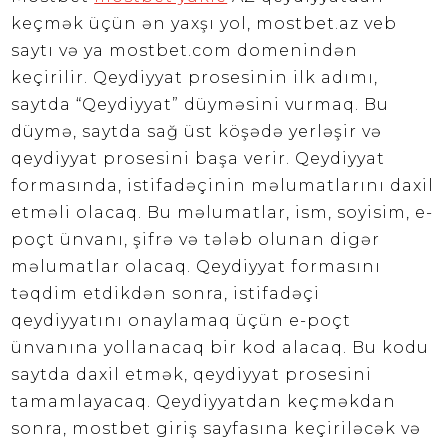
keçmək üçün ən yaxşı yol, mostbet.az veb
saytı və ya mostbet.com domenindən
keçirilir. Qeydiyyat prosesinin ilk adımı,
saytda “Qeydiyyat” düyməsini vurmaq. Bu
düymə, saytda sağ üst köşədə yerləşir və
qeydiyyat prosesini başa verir. Qeydiyyat
formasında, istifadəçinin məlumatlarını daxil
etməli olacaq. Bu məlumatlar, ism, soyisim, e-
poçt ünvanı, şifrə və tələb olunan digər
məlumatlar olacaq. Qeydiyyat formasını
təqdim etdikdən sonra, istifadəçi
qeydiyyatını onaylamaq üçün e-poçt
ünvanına yollanacaq bir kod alacaq. Bu kodu
saytda daxil etmək, qeydiyyat prosesini
tamamlayacaq. Qeydiyyatdan keçməkdan
sonra, mostbet giriş sayfasına keçiriləcək və