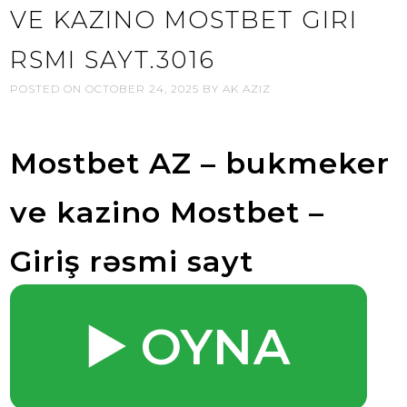
VE KAZINO MOSTBET GIRI
RSMI SAYT.3016
POSTED ON
OCTOBER 24, 2025
BY
AK AZIZ
Mostbet AZ – bukmeker
ve kazino Mostbet –
Giriş rəsmi sayt
▶️ OYNA