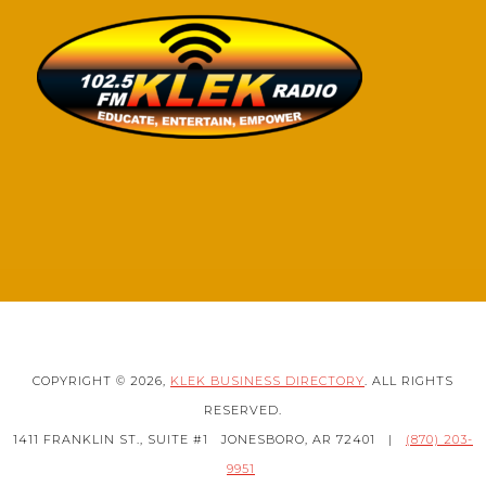
COPYRIGHT © 2026,
KLEK BUSINESS DIRECTORY
. ALL RIGHTS
RESERVED.
1411 FRANKLIN ST., SUITE #1
JONESBORO, AR 72401
|
(870) 203-
9951