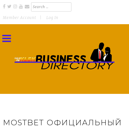
Skip
Search
for:
to
Member Account
Log In
content
Business Directory for Northeast Arkansas
KLEK BUSINESS DIRECTORY
MOSTBET ОФИЦИАЛЬНЫЙ