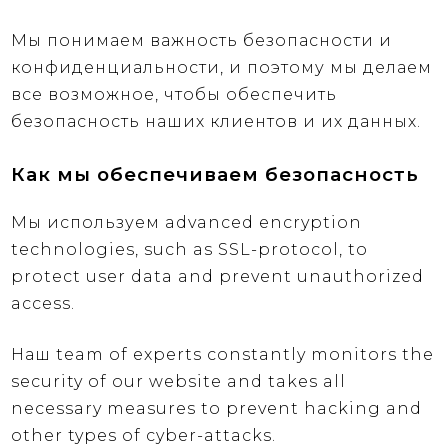
Мы понимаем важность безопасности и
конфиденциальности, и поэтому мы делаем
все возможное, чтобы обеспечить
безопасность наших клиентов и их данных.
Как мы обеспечиваем безопасность
Мы используем advanced encryption
technologies, such as SSL-protocol, to
protect user data and prevent unauthorized
access.
Наш team of experts constantly monitors the
security of our website and takes all
necessary measures to prevent hacking and
other types of cyber-attacks.