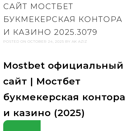
САЙТ МОСТБЕТ
БУКМЕКЕРСКАЯ КОНТОРА
И КАЗИНО 2025.3079
POSTED ON
OCTOBER 24, 2025
BY
AK AZIZ
Mostbet официальный
сайт | Мостбет
букмекерская контора
и казино (2025)