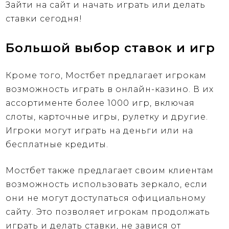
Зайти на сайт и начать играть или делать
ставки сегодня!
Большой выбор ставок и игр
Кроме того, Мостбет предлагает игрокам
возможность играть в онлайн-казино. В их
ассортименте более 1000 игр, включая
слоты, карточные игры, рулетку и другие.
Игроки могут играть на деньги или на
бесплатные кредиты.
Мостбет также предлагает своим клиентам
возможность использовать зеркало, если
они не могут доступаться официальному
сайту. Это позволяет игрокам продолжать
играть и делать ставки, не завися от