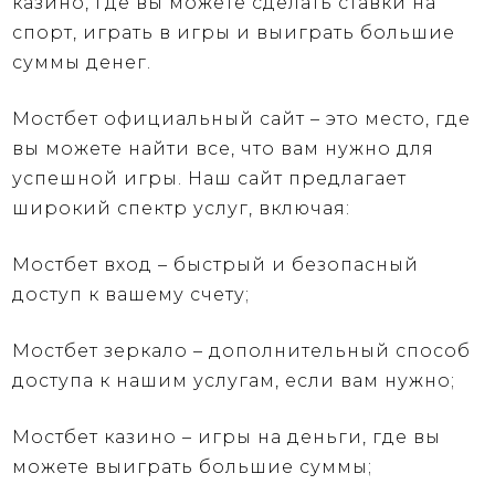
казино, где вы можете сделать ставки на
спорт, играть в игры и выиграть большие
суммы денег.
Мостбет официальный сайт – это место, где
вы можете найти все, что вам нужно для
успешной игры. Наш сайт предлагает
широкий спектр услуг, включая:
Мостбет вход – быстрый и безопасный
доступ к вашему счету;
Мостбет зеркало – дополнительный способ
доступа к нашим услугам, если вам нужно;
Мостбет казино – игры на деньги, где вы
можете выиграть большие суммы;