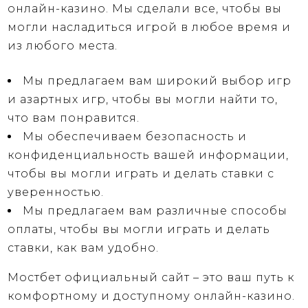
онлайн-казино. Мы сделали все, чтобы вы
могли насладиться игрой в любое время и
из любого места.
Мы предлагаем вам широкий выбор игр
и азартных игр, чтобы вы могли найти то,
что вам понравится.
Мы обеспечиваем безопасность и
конфиденциальность вашей информации,
чтобы вы могли играть и делать ставки с
уверенностью.
Мы предлагаем вам различные способы
оплаты, чтобы вы могли играть и делать
ставки, как вам удобно.
Мостбет официальный сайт – это ваш путь к
комфортному и доступному онлайн-казино.