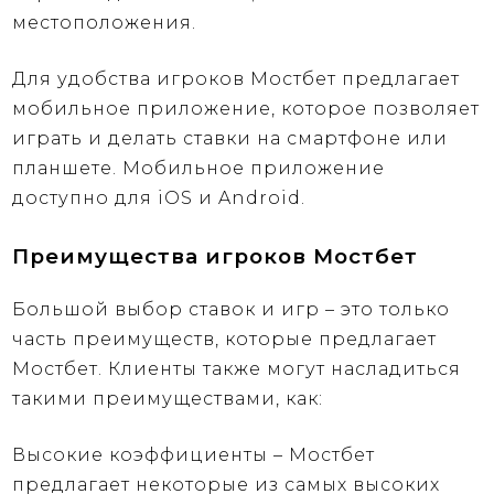
местоположения.
Для удобства игроков Мостбет предлагает
мобильное приложение, которое позволяет
играть и делать ставки на смартфоне или
планшете. Мобильное приложение
доступно для iOS и Android.
Преимущества игроков Мостбет
Большой выбор ставок и игр – это только
часть преимуществ, которые предлагает
Мостбет. Клиенты также могут насладиться
такими преимуществами, как:
Высокие коэффициенты – Мостбет
предлагает некоторые из самых высоких