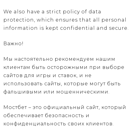
We also have a strict policy of data
protection, which ensures that all personal
information is kept confidential and secure.
Важно!
Мы настоятельно рекомендуем нашим
клиентам быть осторожными при выборе
сайтов для игры и ставок, и не
использовать сайты, которые могут быть
фальшивыми или мошенническими.
Мостбет – это официальный сайт, который
обеспечивает безопасность и
конфиденциальность своих клиентов.