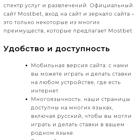
спектр услуг и развлечений. Официальный
сайт Mostbet, вход на сайт и зеркало сайта –
это только некоторые из многих
преимуществ, которые предлагает Mostbet.
Удобство и доступность
Мобильная версия сайта: с нами
вы можете играть и делать ставки
на любом устройстве, где есть
интернет.
Многоязычность: наши страницы
доступны на многих языках,
включая русский, чтобы вы могли
играть и делать ставки в вашем
родном языке.