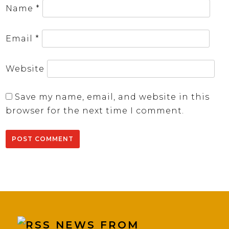
Name
*
Email
*
Website
Save my name, email, and website in this
browser for the next time I comment.
NEWS FROM