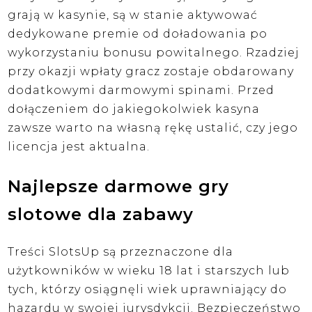
grają w kasynie, są w stanie aktywować
dedykowane premie od doładowania po
wykorzystaniu bonusu powitalnego. Rzadziej
przy okazji wpłaty gracz zostaje obdarowany
dodatkowymi darmowymi spinami. Przed
dołączeniem do jakiegokolwiek kasyna
zawsze warto na własną rękę ustalić, czy jego
licencja jest aktualna.
Najlepsze darmowe gry
slotowe dla zabawy
Treści SlotsUp są przeznaczone dla
użytkowników w wieku 18 lat i starszych lub
tych, którzy osiągnęli wiek uprawniający do
hazardu w swojej jurysdykcji. Bezpieczeństwo