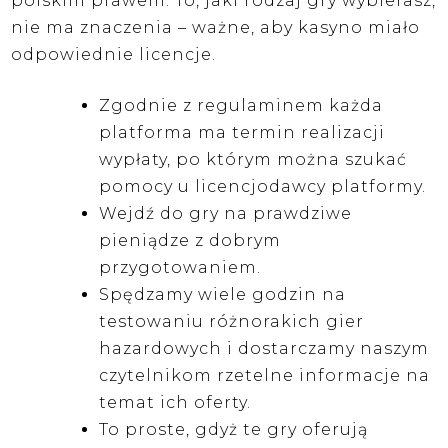
polskim prawem. To, jaki rodzaj gry wybierasz,
nie ma znaczenia – ważne, aby kasyno miało
odpowiednie licencje.
Zgodnie z regulaminem każda
platforma ma termin realizacji
wypłaty, po którym można szukać
pomocy u licencjodawcy platformy.
Wejdź do gry na prawdziwe
pieniądze z dobrym
przygotowaniem.
Spędzamy wiele godzin na
testowaniu różnorakich gier
hazardowych i dostarczamy naszym
czytelnikom rzetelne informacje na
temat ich oferty.
To proste, gdyż te gry oferują