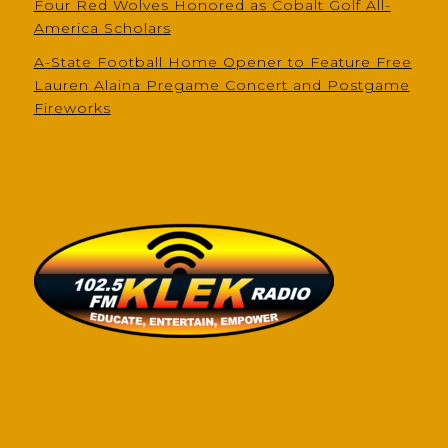
Four Red Wolves Honored as Cobalt Golf All-
America Scholars
A-State Football Home Opener to Feature Free
Lauren Alaina Pregame Concert and Postgame
Fireworks