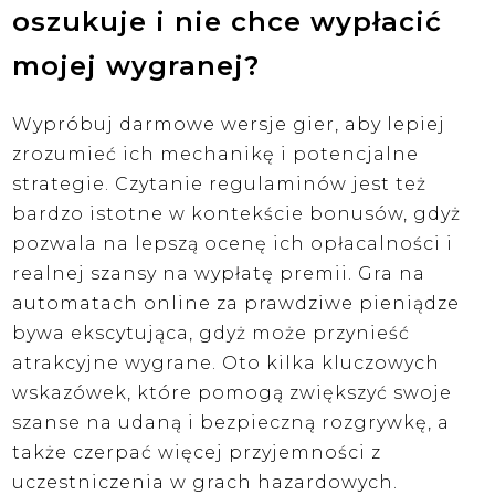
oszukuje i nie chce wypłacić
mojej wygranej?
Wypróbuj darmowe wersje gier, aby lepiej
zrozumieć ich mechanikę i potencjalne
strategie. Czytanie regulaminów jest też
bardzo istotne w kontekście bonusów, gdyż
pozwala na lepszą ocenę ich opłacalności i
realnej szansy na wypłatę premii. Gra na
automatach online za prawdziwe pieniądze
bywa ekscytująca, gdyż może przynieść
atrakcyjne wygrane. Oto kilka kluczowych
wskazówek, które pomogą zwiększyć swoje
szanse na udaną i bezpieczną rozgrywkę, a
także czerpać więcej przyjemności z
uczestniczenia w grach hazardowych.