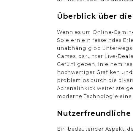
Überblick über di
Wenn es um Online-Gaming 
Spielern ein fesselndes Erl
unabhängig ob unterwegs o
Games, darunter Live-Deale
Gefühl geben, in einem rea
hochwertiger Grafiken und 
problemlos durch die diver
Adrenalinkick weiter steige
moderne Technologie eine 
Nutzerfreundliche
Ein bedeutender Aspekt, de