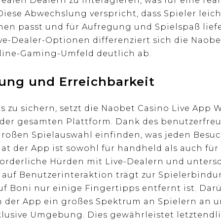
 realen Dealern zu interagieren, was für eine real
Diese Abwechslung verspricht, dass Spieler leic
en passt und für Aufregung und Spielspaß liefer
ve-Dealer-Optionen differenziert sich die Naobe
ine-Gaming-Umfeld deutlich ab.
rung und Erreichbarkeit
is zu sichern, setzt die Naobet Casino Live App 
f der gesamten Plattform. Dank des benutzerfr
 großen Spielauswahl einfinden, was jeden Bes
t der App ist sowohl für handheld als auch für
forderliche Hürden mit Live-Dealern und unters
auf Benutzerinteraktion trägt zur Spielerbindun
 Boni nur einige Fingertipps entfernt ist. Darü
en der App ein großes Spektrum an Spielern an 
klusive Umgebung. Dies gewährleistet letztendli