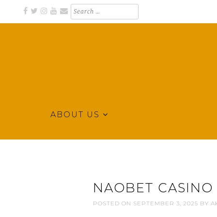
Skip
Search
for:
to
content
ABOUT US
Business Directory for Northeast Arkansas
KLEK BUSINESS DIRECTORY
NAOBET CASINO 
POSTED ON
SEPTEMBER 3, 2025
BY
A