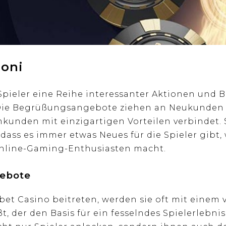
oni
ieler eine Reihe interessanter Aktionen und Bo
 Die Begrüßungsangebote ziehen an Neukunden
unden mit einzigartigen Vorteilen verbindet. 
dass es immer etwas Neues für die Spieler gibt, 
nline-Gaming-Enthusiasten macht.
ebote
t Casino beitreten, werden sie oft mit einem 
der den Basis für ein fesselndes Spielerlebnis 