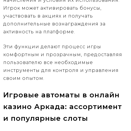
начисления и условия их использования.
Игрок может активировать бонусы,
участвовать в акциях и получать
дополнительные вознаграждения за
активность на платформе.
Эти функции делают процесс игры
комфортным и прозрачным, предоставляя
пользователю все необходимые
инструменты для контроля и управления
своим опытом.
Игровые автоматы в онлайн
казино Аркада: ассортимент
и популярные слоты