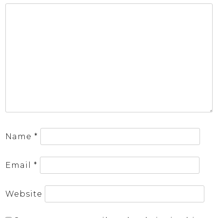
Name
*
Email
*
Website