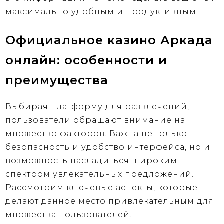
максимально удобным и продуктивным.
Официальное казино Аркада
онлайн: особенности и
преимущества
Выбирая платформу для развлечений,
пользователи обращают внимание на
множество факторов. Важна не только
безопасность и удобство интерфейса, но и
возможность насладиться широким
спектром увлекательных предложений.
Рассмотрим ключевые аспекты, которые
делают данное место привлекательным для
множества пользователей.