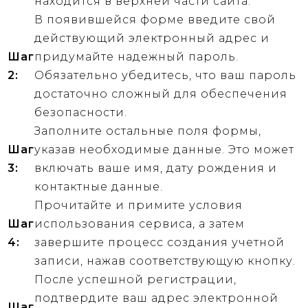
находится в верхней части сайта.
В появившейся форме введите свой
действующий электронный адрес и
Шаг
придумайте надежный пароль.
2:
Обязательно убедитесь, что ваш пароль
достаточно сложный для обеспечения
безопасности.
Заполните остальные поля формы,
Шаг
указав необходимые данные. Это может
3:
включать ваше имя, дату рождения и
контактные данные.
Прочитайте и примите условия
Шаг
использования сервиса, а затем
4:
завершите процесс создания учетной
записи, нажав соответствующую кнопку.
После успешной регистрации,
подтвердите ваш адрес электронной
Шаг