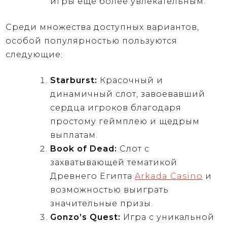
игры еще более увлекательным.
Среди множества доступных вариантов,
особой популярностью пользуются
следующие:
Starburst:
Красочный и
динамичный слот, завоевавший
сердца игроков благодаря
простому геймплею и щедрым
выплатам.
Book of Dead:
Слот с
захватывающей тематикой
Древнего Египта
Arkada Casino
и
возможностью выиграть
значительные призы.
Gonzo’s Quest:
Игра с уникальной