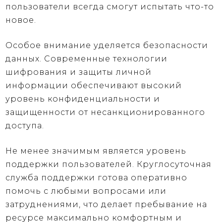
пользователи всегда смогут испытать что-то
новое.
Особое внимание уделяется безопасности
данных. Современные технологии
шифрования и защиты личной
информации обеспечивают высокий
уровень конфиденциальности и
защищенности от несанкционированного
доступа.
Не менее значимым является уровень
поддержки пользователей. Круглосуточная
служба поддержки готова оперативно
помочь с любыми вопросами или
затруднениями, что делает пребывание на
ресурсе максимально комфортным и