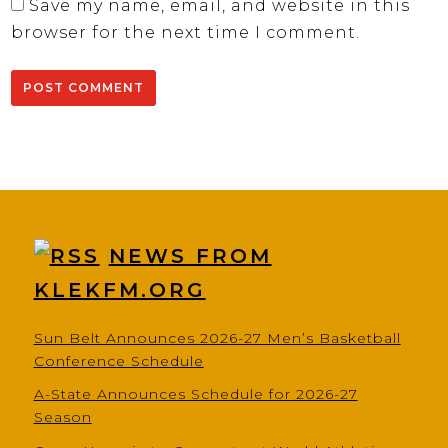
Save my name, email, and website in this
browser for the next time I comment.
NEWS FROM
KLEKFM.ORG
Sun Belt Announces 2026-27 Men’s Basketball
Conference Schedule
A-State Announces Schedule for 2026-27
Season