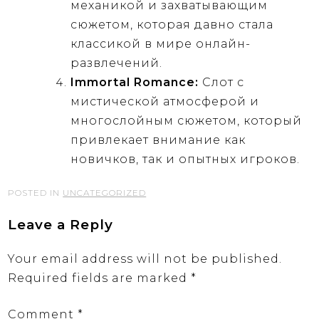
механикой и захватывающим
сюжетом, которая давно стала
классикой в мире онлайн-
развлечений.
Immortal Romance:
Слот с
мистической атмосферой и
многослойным сюжетом, который
привлекает внимание как
новичков, так и опытных игроков.
POSTED IN
UNCATEGORIZED
Leave a Reply
Your email address will not be published.
Required fields are marked
*
Comment
*