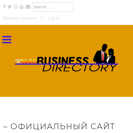
Skip
Search
for:
to
Member Account
Log In
content
Business Directory for Northeast Arkansas
KLEK BUSINESS DIRECTORY
– ОФИЦИАЛЬНЫЙ САЙТ