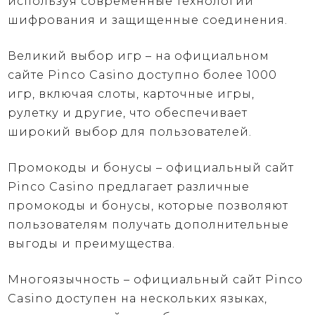
используя современные технологии
шифрования и защищенные соединения.
Великий выбор игр – на официальном
сайте Pinco Casino доступно более 1000
игр, включая слоты, карточные игры,
рулетку и другие, что обеспечивает
широкий выбор для пользователей.
Промокоды и бонусы – официальный сайт
Pinco Casino предлагает различные
промокоды и бонусы, которые позволяют
пользователям получать дополнительные
выгоды и преимущества.
Многоязычность – официальный сайт Pinco
Casino доступен на нескольких языках,