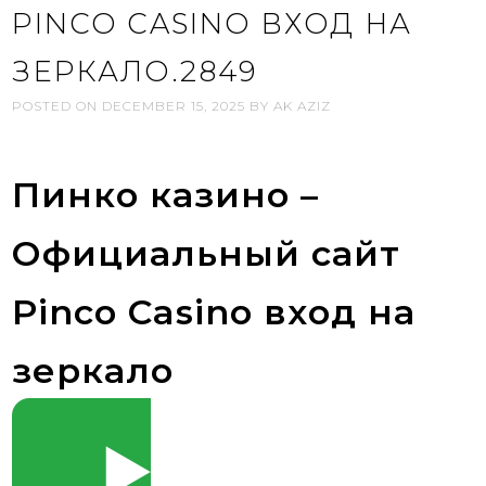
PINCO CASINO ВХОД НА
ЗЕРКАЛО.2849
POSTED ON
DECEMBER 15, 2025
BY
AK AZIZ
Пинко казино –
Официальный сайт
Pinco Casino вход на
зеркало
▶️