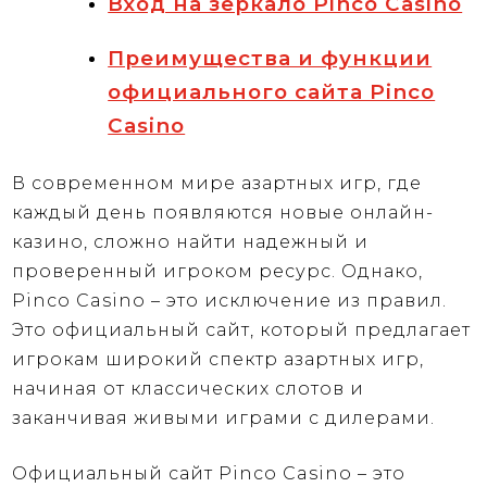
Вход на зеркало Pinco Casino
Преимущества и функции
официального сайта Pinco
Casino
В современном мире азартных игр, где
каждый день появляются новые онлайн-
казино, сложно найти надежный и
проверенный игроком ресурс. Однако,
Pinco Casino – это исключение из правил.
Это официальный сайт, который предлагает
игрокам широкий спектр азартных игр,
начиная от классических слотов и
заканчивая живыми играми с дилерами.
Официальный сайт Pinco Casino – это