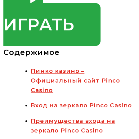
ИГРАТЬ
Содержимое
Пинко казино –
Официальный сайт Pinco
Casino
Вход на зеркало Pinco Casino
Преимущества входа на
зеркало Pinco Casino