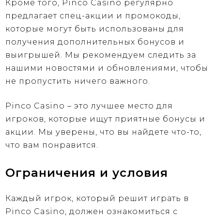
Кроме того, Pinco Casino регулярно
предлагает спец-акции и промокоды,
которые могут быть использованы для
получения дополнительных бонусов и
выигрышей. Мы рекомендуем следить за
нашими новостями и обновлениями, чтобы
не пропустить ничего важного.
Pinco Casino – это лучшее место для
игроков, которые ищут приятные бонусы и
акции. Мы уверены, что вы найдете что-то,
что вам понравится.
Ограничения и условия
Каждый игрок, который решит играть в
Pinco Casino, должен ознакомиться с