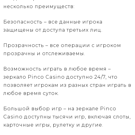
несколько преимуществ:
Безопасность – все данные игрока
защищены от доступа третьих лиц.
Прозрачность – все операции с игроком
прозрачны и отслеживаемы.
Возможность играть в любое время –
зеркало Pinco Casino доступно 24/7, что
позволяет игрокам из разных стран играть в
любое время суток.
Большой выбор игр – на зеркале Pinco
Casino доступны тысячи игр, включая слоты,
карточные игры, рулетку и другие.