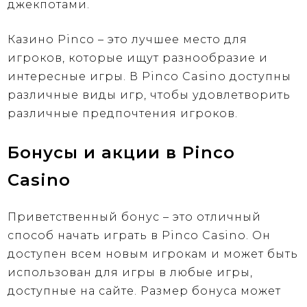
джекпотами.
Казино Pinco – это лучшее место для
игроков, которые ищут разнообразие и
интересные игры. В Pinco Casino доступны
различные виды игр, чтобы удовлетворить
различные предпочтения игроков.
Бонусы и акции в Pinco
Casino
Приветственный бонус – это отличный
способ начать играть в Pinco Casino. Он
доступен всем новым игрокам и может быть
использован для игры в любые игры,
доступные на сайте. Размер бонуса может