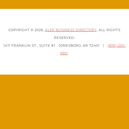
COPYRIGHT © 2026,
KLEK BUSINESS DIRECTORY
. ALL RIGHTS
RESERVED.
1411 FRANKLIN ST., SUITE #1
JONESBORO, AR 72401
|
(870) 203-
9951