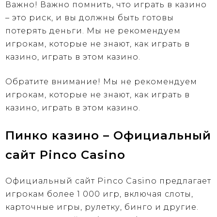
Важно! Важно помнить, что играть в казино
– это риск, и вы должны быть готовы
потерять деньги. Мы не рекомендуем
игрокам, которые не знают, как играть в
казино, играть в этом казино.
Обратите внимание! Мы не рекомендуем
игрокам, которые не знают, как играть в
казино, играть в этом казино.
Пинко казино – Официальный
сайт Pinco Casino
Официальный сайт Pinco Casino предлагает
игрокам более 1 000 игр, включая слоты,
карточные игры, рулетку, бинго и другие.