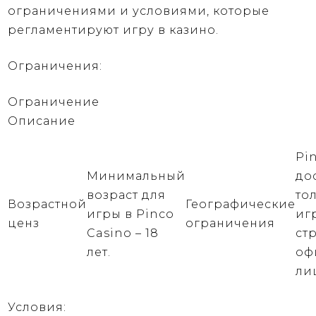
ограничениями и условиями, которые
регламентируют игру в казино.
Ограничения:
Ограничение
Описание
Pi
Минимальный
до
возраст для
то
Возрастной
Географические
игры в Pinco
иг
ценз
ограничения
Casino – 18
стр
лет.
оф
ли
Условия: