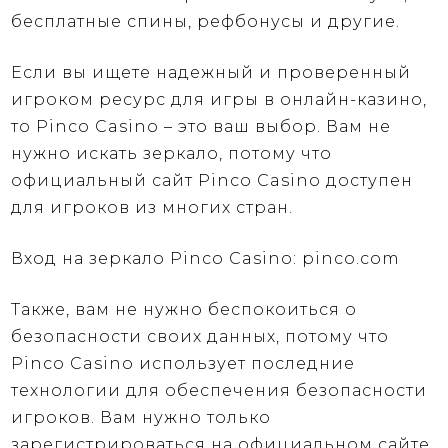
бесплатные спины, рефбонусы и другие.
Если вы ищете надежный и проверенный
игроком ресурс для игры в онлайн-казино,
то Pinco Casino – это ваш выбор. Вам не
нужно искать зеркало, потому что
официальный сайт Pinco Casino доступен
для игроков из многих стран.
Вход на зеркало Pinco Casino: pinco.com
Также, вам не нужно беспокоиться о
безопасности своих данных, потому что
Pinco Casino использует последние
технологии для обеспечения безопасности
игроков. Вам нужно только
зарегистрироваться на официальном сайте