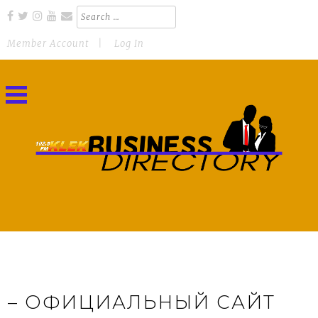
Skip
Search
for:
to
Member Account
Log In
content
Business Directory for Northeast Arkansas
KLEK BUSINESS DIRECTORY
– ОФИЦИАЛЬНЫЙ САЙТ