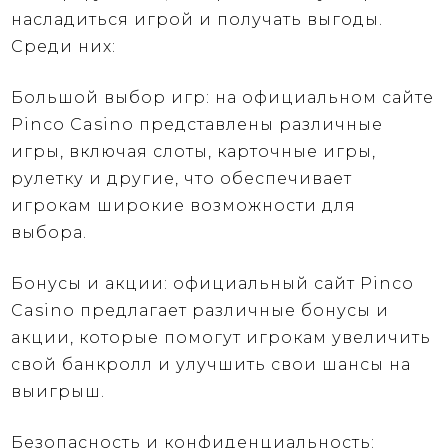
насладиться игрой и получать выгоды.
Среди них:
Большой выбор игр: на официальном сайте
Pinco Casino представлены различные
игры, включая слоты, карточные игры,
рулетку и другие, что обеспечивает
игрокам широкие возможности для
выбора.
Бонусы и акции: официальный сайт Pinco
Casino предлагает различные бонусы и
акции, которые помогут игрокам увеличить
свой банкролл и улучшить свои шансы на
выигрыш.
Безопасность и конфиденциальность: