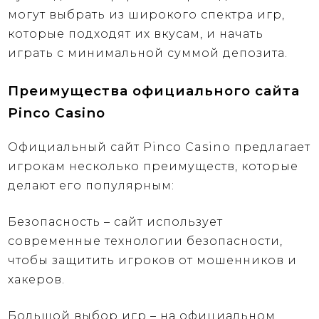
могут выбрать из широкого спектра игр,
которые подходят их вкусам, и начать
играть с минимальной суммой депозита.
Преимущества официального сайта
Pinco Casino
Официальный сайт Pinco Casino предлагает
игрокам несколько преимуществ, которые
делают его популярным:
Безопасность – сайт использует
современные технологии безопасности,
чтобы защитить игроков от мошенников и
хакеров.
Большой выбор игр – на официальном