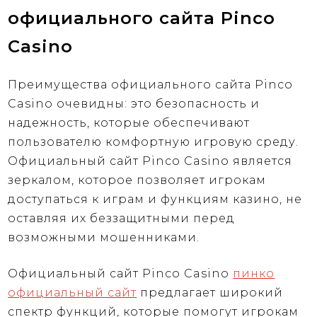
официального сайта Pinco
Casino
Преимущества официального сайта Pinco
Casino очевидны: это безопасность и
надежность, которые обеспечивают
пользователю комфортную игровую среду.
Официальный сайт Pinco Casino является
зеркалом, которое позволяет игрокам
доступаться к играм и функциям казино, не
оставляя их беззащитными перед
возможными мошенниками.
Официальный сайт Pinco Casino
пинко
официальный сайт
предлагает широкий
спектр функций, которые помогут игрокам