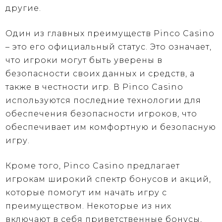
другие.
Один из главных преимуществ Pinco Casino
– это его официальный статус. Это означает,
что игроки могут быть уверены в
безопасности своих данных и средств, а
также в честности игр. В Pinco Casino
используются последние технологии для
обеспечения безопасности игроков, что
обеспечивает им комфортную и безопасную
игру.
Кроме того, Pinco Casino предлагает
игрокам широкий спектр бонусов и акций,
которые помогут им начать игру с
преимуществом. Некоторые из них
включают в себя приветственные бонусы,