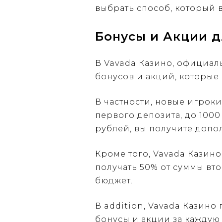
выбрать способ, который 
Бонусы и Акции д
В Vavada Казино, официал
бонусов и акций, которые 
В частности, новые игрок
первого депозита, до 1000
рублей, вы получите допо
Кроме того, Vavada Казино
получать 50% от суммы вто
бюджет.
В addition, Vavada Казино
бонусы и акции за каждую 