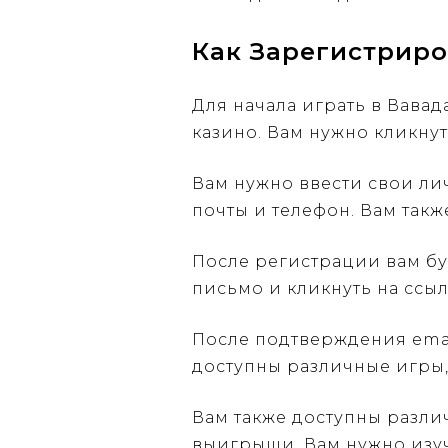
Как Зарегистриро
Для начала играть в Вава
казино. Вам нужно кликну
Вам нужно ввести свои ли
почты и телефон. Вам так
После регистрации вам бу
письмо и кликнуть на ссы
После подтверждения email
доступны различные игры, 
Вам также доступны различ
выигрыши. Вам нужно изуч