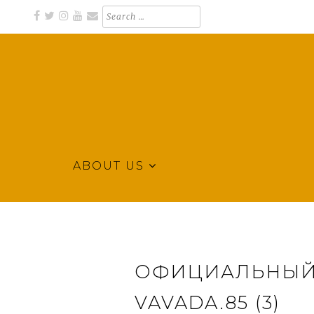
Skip
Search
for:
to
content
ABOUT US
Business Directory for Northeast Arkansas
KLEK BUSINESS DIRECTORY
ОФИЦИАЛЬНЫЙ 
VAVADA.85 (3)