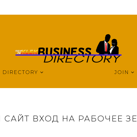
DIRECTORY
JOIN
САЙТ ВХОД НА РАБОЧЕЕ З