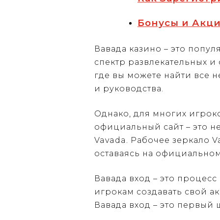
Бонусы и Акци
Вавада казино – это попу
спектр развлекательных и
где вы можете найти все 
и руководства.
Однако, для многих игрок
официальный сайт – это не
Vavada. Рабочее зеркало V
оставаясь на официальном
Вавада вход – это процес
игрокам создавать свой ак
Вавада вход – это первый 