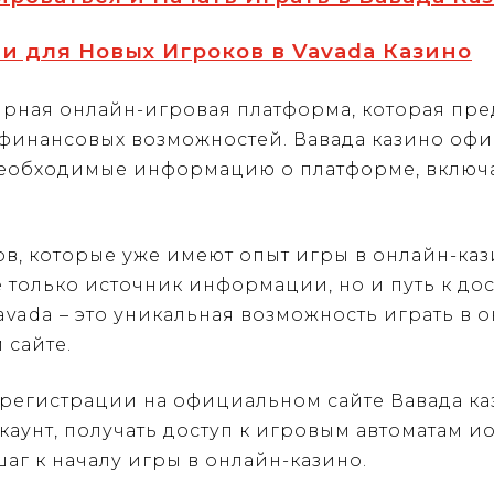
и для Новых Игроков в Vavada Казино
лярная онлайн-игровая платформа, которая пр
 финансовых возможностей. Вавада казино офиц
необходимые информацию о платформе, включа
ов, которые уже имеют опыт игры в онлайн-каз
 только источник информации, но и путь к дос
avada – это уникальная возможность играть в о
 сайте.
с регистрации на официальном сайте Вавада ка
каунт, получать доступ к игровым автоматам и
шаг к началу игры в онлайн-казино.