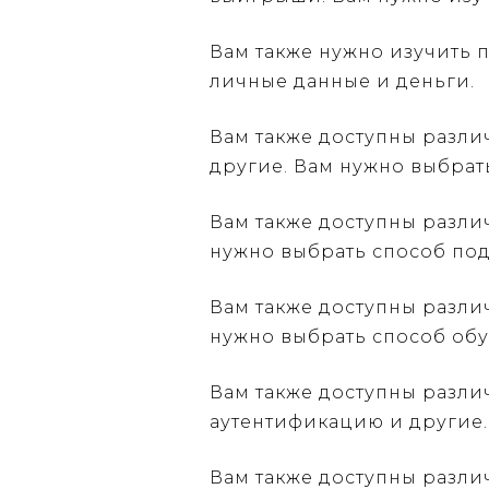
Вам также нужно изучить 
личные данные и деньги.
Вам также доступны разли
другие. Вам нужно выбрат
Вам также доступны разли
нужно выбрать способ под
Вам также доступны разли
нужно выбрать способ обу
Вам также доступны разли
аутентификацию и другие.
Вам также доступны разли