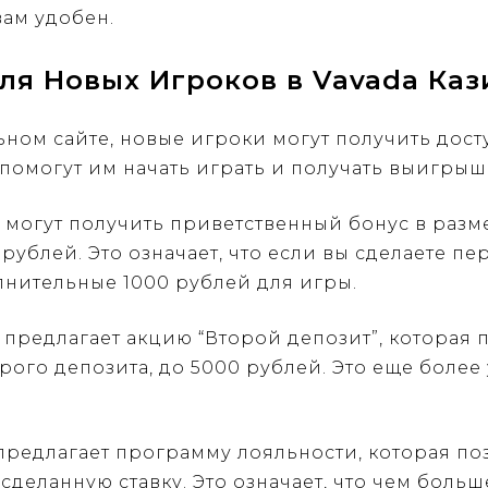
вам удобен.
ля Новых Игроков в Vavada Каз
ьном сайте, новые игроки могут получить дост
помогут им начать играть и получать выигрыш
и могут получить приветственный бонус в разм
 рублей. Это означает, что если вы сделаете пе
лнительные 1000 рублей для игры.
 предлагает акцию “Второй депозит”, которая 
рого депозита, до 5000 рублей. Это еще боле
 предлагает программу лояльности, которая по
сделанную ставку. Это означает, что чем больш