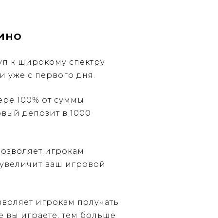
ино
уп к широкому спектру
и уже с первого дня.
ере 100% от суммы
рвый депозит в 1000
позволяет игрокам
е увеличит ваш игровой
зволяет игрокам получать
е вы играете, тем больше