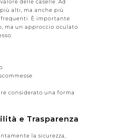
valore delle caselle. Ad
più alti, ma anche più
 frequenti. È importante
pp, ma un approccio oculato
esso.
o.
e scommesse.
ere considerato una forma
ilità e Trasparenza
entamente la sicurezza,