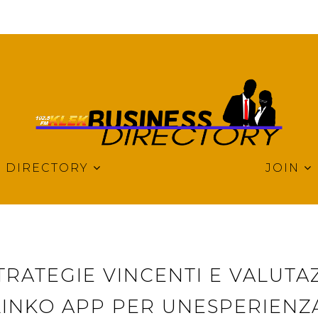
DIRECTORY
JOIN
STRATEGIE VINCENTI E VALUTA
LINKO APP PER UNESPERIENZA