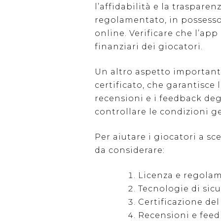
l’affidabilità e la traspare
regolamentato, in possesso 
online. Verificare che l’app
finanziari dei giocatori.
Un altro aspetto important
certificato, che garantisce 
recensioni e i feedback degl
controllare le condizioni ge
Per aiutare i giocatori a sce
da considerare:
Licenza e regolam
Tecnologie di sicu
Certificazione de
Recensioni e feed