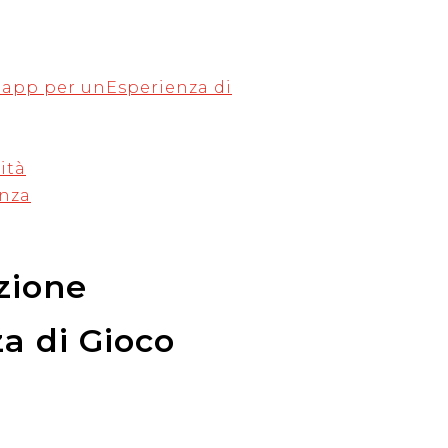
o app per unEsperienza di
ità
enza
azione
a di Gioco