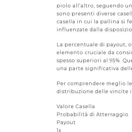
piolo all’altro, seguendo u
sono presenti diverse casell
casella in cui la pallina si
influenzate dalla disposizio
La percentuale di payout, o
elemento cruciale da conside
spesso superiori al 95%. Qu
una parte significativa de
Per comprendere meglio le 
distribuzione delle vincite 
Valore Casella
Probabilità di Atterraggio
Payout
1x