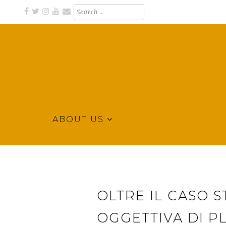
Skip
Search
for:
to
content
ABOUT US
Business Directory for Northeast Arkansas
KLEK BUSINESS DIRECTORY
OLTRE IL CASO 
OGGETTIVA DI P