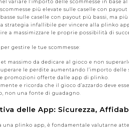
nel variare l’importo delle scommesse in base al 
scommesse più elevate sulle caselle con payout 
basse sulle caselle con payout più bassi, ma più
a strategia infallibile per vincere alla plinko a
ire a massimizzare le proprie possibilità di succ
i per gestire le tue scommesse:
get massimo da dedicare al gioco e non superarl
cuperare le perdite aumentando l’importo dell
le promozioni offerte dalle app di plinko.
mente e ricorda che il gioco d’azzardo deve ess
o, non una fonte di guadagno.
iva delle App: Sicurezza, Affidab
 a una plinko app, è fondamentale valutarne att