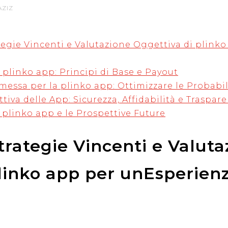
AZIZ
ategie Vincenti e Valutazione Oggettiva di plink
plinko app: Principi di Base e Payout
messa per la plinko app: Ottimizzare le Probabil
iva delle App: Sicurezza, Affidabilità e Traspar
 plinko app e le Prospettive Future
Strategie Vincenti e Valut
linko app per unEsperienz