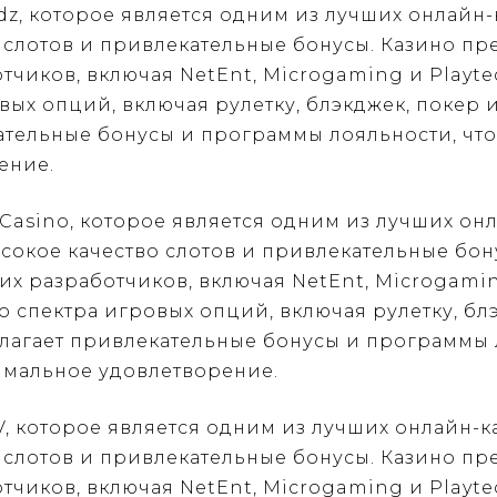
ldz, которое является одним из лучших онлайн
 слотов и привлекательные бонусы. Казино пре
тчиков, включая NetEnt, Microgaming и Playte
ых опций, включая рулетку, блэкджек, покер 
ательные бонусы и программы лояльности, чт
ение.
Casino, которое является одним из лучших он
окое качество слотов и привлекательные бон
их разработчиков, включая NetEnt, Microgamin
о спектра игровых опций, включая рулетку, бл
длагает привлекательные бонусы и программы 
имальное удовлетворение.
tV, которое является одним из лучших онлайн-
 слотов и привлекательные бонусы. Казино пре
тчиков, включая NetEnt, Microgaming и Playte