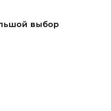
ольшой выбор