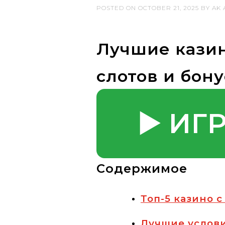
POSTED ON
OCTOBER 21, 2025
BY
AK 
Лучшие казин
слотов и бон
▶️ ИГ
Содержимое
Топ-5 казино 
Лучшие услови