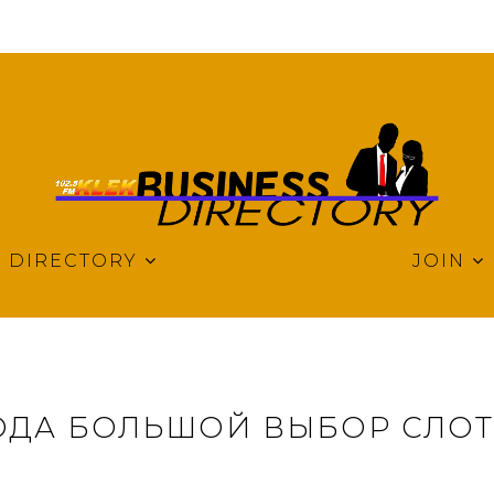
DIRECTORY
JOIN
ГОДА БОЛЬШОЙ ВЫБОР СЛОТ