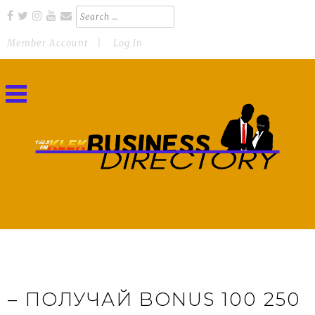
Skip
Search
for:
to
Member Account
Log In
content
Business Directory for Northeast Arkansas
KLEK BUSINESS DIRECTORY
– ПОЛУЧАЙ BONUS 100 250