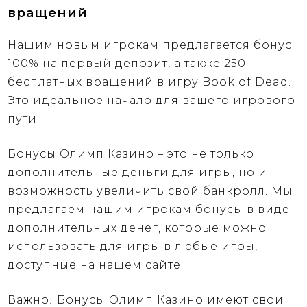
вращений
Нашим новым игрокам предлагается бонус
100% на первый депозит, а также 250
бесплатных вращений в игру Book of Dead.
Это идеальное начало для вашего игрового
пути.
Бонусы Олимп Казино – это не только
дополнительные деньги для игры, но и
возможность увеличить свой банкролл. Мы
предлагаем нашим игрокам бонусы в виде
дополнительных денег, которые можно
использовать для игры в любые игры,
доступные на нашем сайте.
Важно! Бонусы Олимп Казино имеют свои