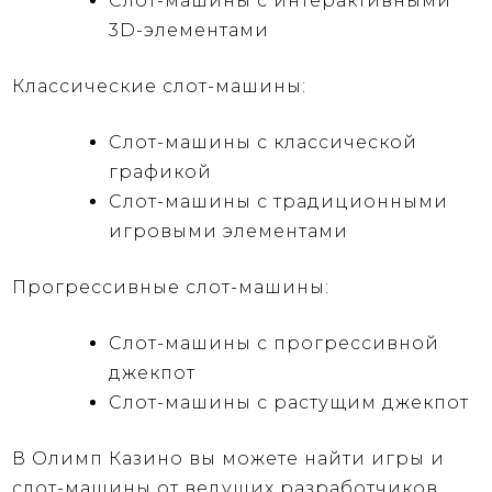
Слот-машины с интерактивными
3D-элементами
Классические слот-машины:
Слот-машины с классической
графикой
Слот-машины с традиционными
игровыми элементами
Прогрессивные слот-машины:
Слот-машины с прогрессивной
джекпот
Слот-машины с растущим джекпот
В Олимп Казино вы можете найти игры и
слот-машины от ведущих разработчиков,