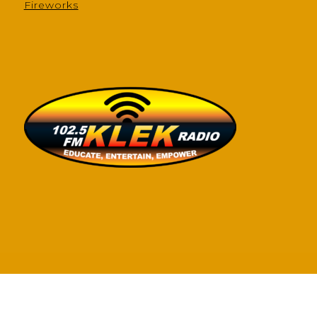
Fireworks