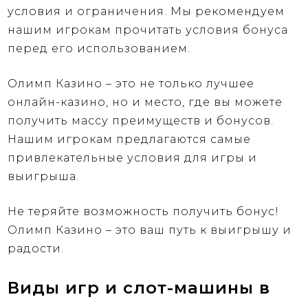
условия и ограничения. Мы рекомендуем
нашим игрокам прочитать условия бонуса
перед его использованием.
Олимп Казино – это не только лучшее
онлайн-казино, но и место, где вы можете
получить массу преимуществ и бонусов.
Нашим игрокам предлагаются самые
привлекательные условия для игры и
выигрыша.
Не теряйте возможность получить бонус!
Олимп Казино – это ваш путь к выигрышу и
радости.
Виды игр и слот-машины в