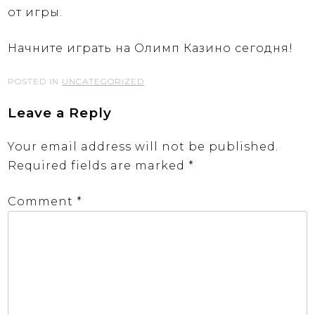
от игры.
Начните играть на Олимп Казино сегодня!
POSTED IN
UNCATEGORIZED
Leave a Reply
Your email address will not be published.
Required fields are marked
*
Comment
*