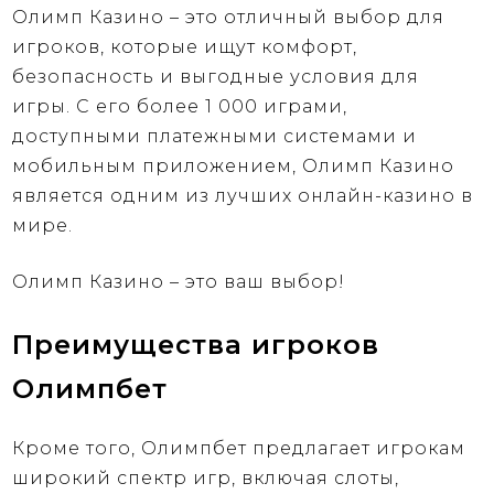
Олимп Казино – это отличный выбор для
игроков, которые ищут комфорт,
безопасность и выгодные условия для
игры. С его более 1 000 играми,
доступными платежными системами и
мобильным приложением, Олимп Казино
является одним из лучших онлайн-казино в
мире.
Олимп Казино – это ваш выбор!
Преимущества игроков
Олимпбет
Кроме того, Олимпбет предлагает игрокам
широкий спектр игр, включая слоты,