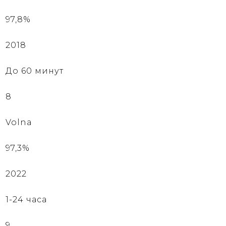
97,8%
2018
До 60 минут
8
Volna
97,3%
2022
1-24 часа
9