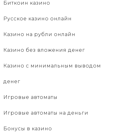
Биткоин казино
Русское казино онлайн
Казино на рубли онлайн
Казино без вложения денег
Казино с минимальным выводом
денег
Игровые автоматы
Игровые автоматы на деньги
Бонусы в казино