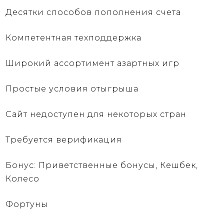
Десятки способов пополнения счета
Компетентная техподдержка
Широкий ассортимент азартных игр
Простые условия отыгрыша
Сайт недоступен для некоторых стран
Требуется верификация
Бонус: Приветственные бонусы, Кешбек,
Колесо
Фортуны