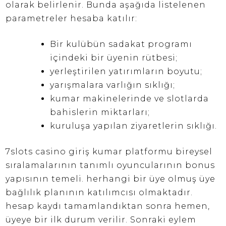
olarak belirlenir. Bunda aşağıda listelenen
parametreler hesaba katılır:
Bir kulübün sadakat programı
içindeki bir üyenin rütbesi;
yerleştirilen yatırımların boyutu;
yarışmalara varlığın sıklığı;
kumar makinelerinde ve slotlarda
bahislerin miktarları;
kuruluşa yapılan ziyaretlerin sıklığı.
7slots casino giriş kumar platformu bireysel
sıralamalarının tanımlı oyuncularının bonus
yapısının temeli. herhangi bir üye olmuş üye
bağlılık planının katılımcısı olmaktadır.
hesap kaydı tamamlandıktan sonra hemen,
üyeye bir ilk durum verilir. Sonraki eylem