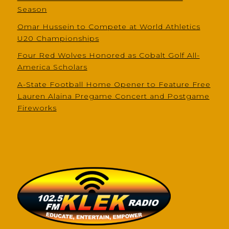
Season
Omar Hussein to Compete at World Athletics
U20 Championships
Four Red Wolves Honored as Cobalt Golf All-
America Scholars
A-State Football Home Opener to Feature Free
Lauren Alaina Pregame Concert and Postgame
Fireworks