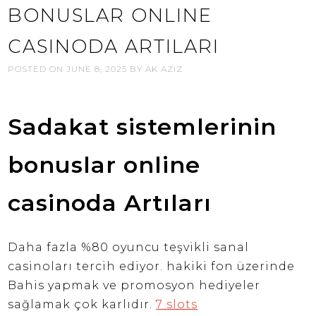
BONUSLAR ONLINE
CASINODA ARTILARI
POSTED ON
JUNE 8, 2025
BY
AK AZIZ
Sadakat sistemlerinin
bonuslar online
casinoda Artıları
Daha fazla %80 oyuncu teşvikli sanal
casinoları tercih ediyor. hakiki fon üzerinde
Bahis yapmak ve promosyon hediyeler
sağlamak çok karlıdır.
7 slots