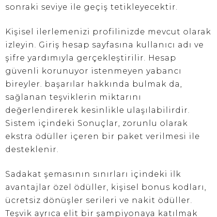
sonraki seviye ile geçiş tetikleyecektir.
Kişisel ilerlemenizi profilinizde mevcut olarak
izleyin. Giriş hesap sayfasına kullanıcı adı ve
şifre yardımıyla gerçekleştirilir. Hesap
güvenli korunuyor istenmeyen yabancı
bireyler. başarılar hakkında bulmak da,
sağlanan teşviklerin miktarını
değerlendirerek kesinlikle ulaşılabilirdir.
Sistem içindeki Sonuçlar, zorunlu olarak
ekstra ödüller içeren bir paket verilmesi ile
desteklenir.
Sadakat şemasının sınırları içindeki ilk
avantajlar özel ödüller, kişisel bonus kodları,
ücretsiz dönüşler serileri ve nakit ödüller.
Teşvik ayrıca elit bir şampiyonaya katılmak