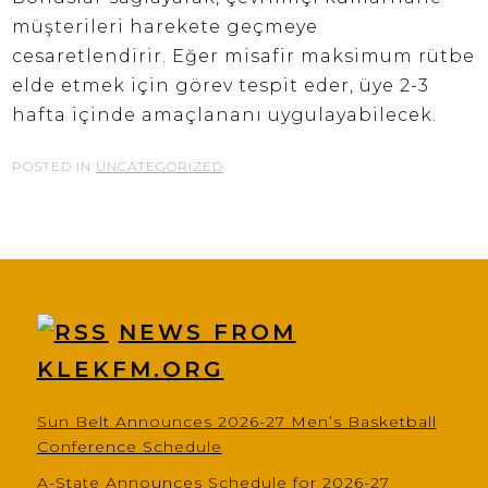
müşterileri harekete geçmeye
cesaretlendirir. Eğer misafir maksimum rütbe
elde etmek için görev tespit eder, üye 2-3
hafta içinde amaçlananı uygulayabilecek.
POSTED IN
UNCATEGORIZED
NEWS FROM
KLEKFM.ORG
Sun Belt Announces 2026-27 Men’s Basketball
Conference Schedule
A-State Announces Schedule for 2026-27