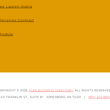
ee Lauren Alaina
Receives Contract
chedule
OPYRIGHT © 2026,
KLEK BUSINESS DIRECTORY
. ALL RIGHTS RESERVE
1411 FRANKLIN ST., SUITE #1
JONESBORO, AR 72401
|
(870) 203-9951