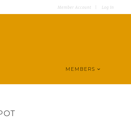
Member Account
Log In
MEMBERS
POT