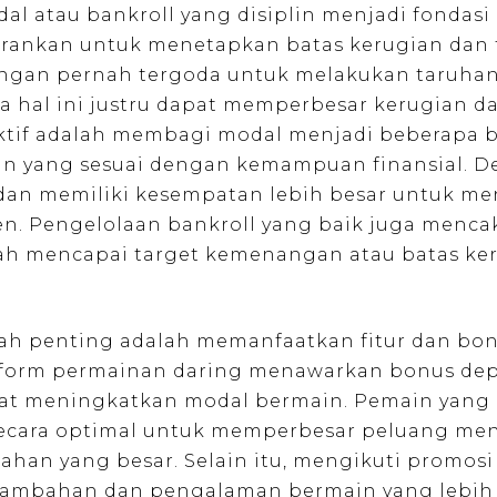
dal atau bankroll yang disiplin menjadi fondasi
sarankan untuk menetapkan batas kerugian da
angan pernah tergoda untuk melakukan taruhan
a hal ini justru dapat memperbesar kerugian 
fektif adalah membagi modal menjadi beberapa b
n yang sesuai dengan kemampuan finansial. D
 dan memiliki kesempatan lebih besar untuk m
. Pengelolaan bankroll yang baik juga mencak
ah mencapai target kemenangan atau batas ker
alah penting adalah memanfaatkan fitur dan bo
tform permainan daring menawarkan bonus depo
pat meningkatkan modal bermain. Pemain yang 
ecara optimal untuk memperbesar peluang me
an yang besar. Selain itu, mengikuti promosi
mbahan dan pengalaman bermain yang lebih va