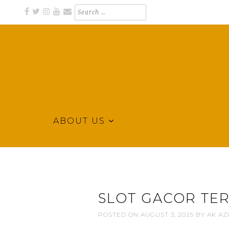
Skip
Search
for:
to
content
ABOUT US
Business Directory for Northeast Arkansas
KLEK BUSINESS DIRECTORY
SLOT GACOR TE
POSTED ON
AUGUST 3, 2025
BY
AK AZ