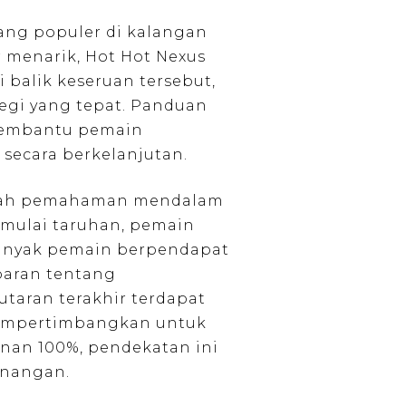
ang populer di kalangan
 menarik, Hot Hot Nexus
alik keseruan tersebut,
tegi yang tepat. Panduan
 membantu pemain
ecara berkelanjutan.
dalah pemahaman mendalam
mulai taruhan, pemain
Banyak pemain berpendapat
baran tentang
utaran terakhir terdapat
mempertimbangkan untuk
inan 100%, pendekatan ini
nangan.