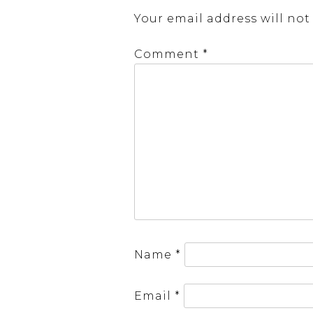
Your email address will not
Comment
*
Name
*
Email
*