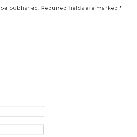
 be published.
Required fields are marked
*