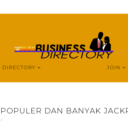
DIRECTORY
JOIN
RPOPULER DAN BANYAK JACK
IZ