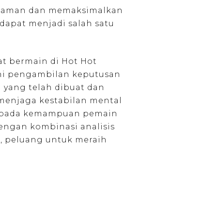
pahaman dan memaksimalkan
 dapat menjadi salah satu
at bermain di Hot Hot
hi pengambilan keputusan
a yang telah dibuat dan
menjaga kestabilan mental
ng pada kemampuan pemain
engan kombinasi analisis
, peluang untuk meraih