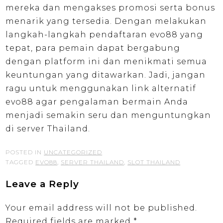
mereka dan mengakses promosi serta bonus
menarik yang tersedia. Dengan melakukan
langkah-langkah pendaftaran evo88 yang
tepat, para pemain dapat bergabung
dengan platform ini dan menikmati semua
keuntungan yang ditawarkan. Jadi, jangan
ragu untuk menggunakan link alternatif
evo88 agar pengalaman bermain Anda
menjadi semakin seru dan menguntungkan
di server Thailand.
POSTED IN
UNCATEGORIZED
TAGGED
EVO88
,
SERVER THAILAND
,
SLOT THAILAND
Leave a Reply
Your email address will not be published.
Required fields are marked
*