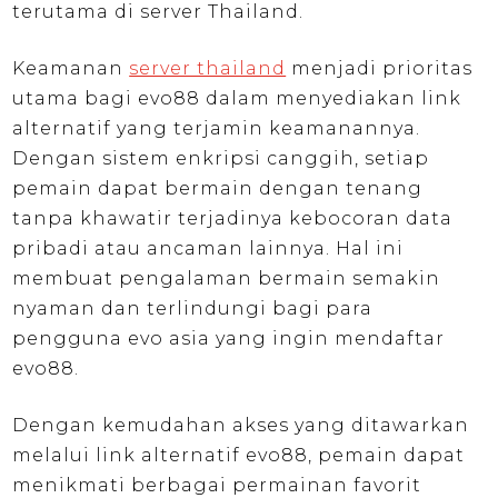
terutama di server Thailand.
Keamanan
server thailand
menjadi prioritas
utama bagi evo88 dalam menyediakan link
alternatif yang terjamin keamanannya.
Dengan sistem enkripsi canggih, setiap
pemain dapat bermain dengan tenang
tanpa khawatir terjadinya kebocoran data
pribadi atau ancaman lainnya. Hal ini
membuat pengalaman bermain semakin
nyaman dan terlindungi bagi para
pengguna evo asia yang ingin mendaftar
evo88.
Dengan kemudahan akses yang ditawarkan
melalui link alternatif evo88, pemain dapat
menikmati berbagai permainan favorit