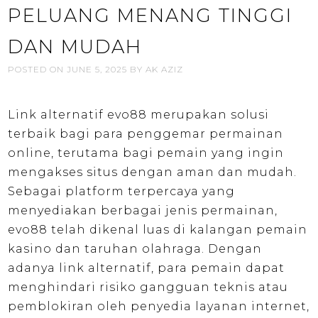
PELUANG MENANG TINGGI
DAN MUDAH
POSTED ON
JUNE 5, 2025
BY
AK AZIZ
Link alternatif evo88 merupakan solusi
terbaik bagi para penggemar permainan
online, terutama bagi pemain yang ingin
mengakses situs dengan aman dan mudah.
Sebagai platform terpercaya yang
menyediakan berbagai jenis permainan,
evo88 telah dikenal luas di kalangan pemain
kasino dan taruhan olahraga. Dengan
adanya link alternatif, para pemain dapat
menghindari risiko gangguan teknis atau
pemblokiran oleh penyedia layanan internet,