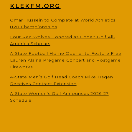
KLEKFM.ORG
Omar Hussein to Compete at World Athletics
U20 Championships
Four Red Wolves Honored as Cobalt Golf All-
America Scholars
A-State Football Home Opener to Feature Free
Lauren Alaina Pregame Concert and Postgame
Fireworks
A-State Men’s Golf Head Coach Mike Hagen
Receives Contract Extension
A-State Women’s Golf Announces 2026-27
Schedule