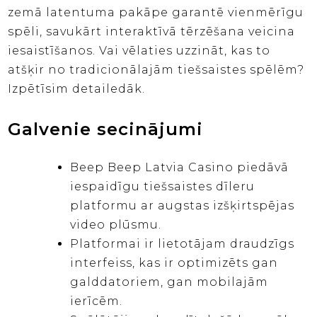
zemā latentuma pakāpe garantē vienmērīgu
spēli, savukārt interaktīvā tērzēšana veicina
iesaistīšanos. Vai vēlaties uzzināt, kas to
atšķir no tradicionālajām tiešsaistes spēlēm?
Izpētīsim detailedāk.
Galvenie secinājumi
Beep Beep Latvia Casino piedāvā
iespaidīgu tiešsaistes dīleru
platformu ar augstas izšķirtspējas
video plūsmu.
Platformai ir lietotājam draudzīgs
interfeiss, kas ir optimizēts gan
galddatoriem, gan mobilajām
ierīcēm.