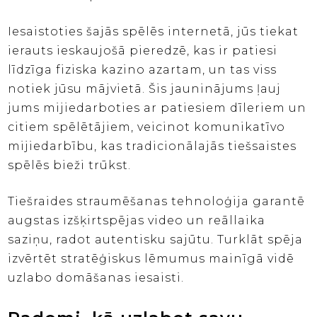
Iesaistoties šajās spēlēs internetā, jūs tiekat
ierauts ieskaujošā pieredzē, kas ir patiesi
līdzīga fiziska kazino azartam, un tas viss
notiek jūsu mājvietā. Šis jauninājums ļauj
jums mijiedarboties ar patiesiem dīleriem un
citiem spēlētājiem, veicinot komunikatīvo
mijiedarbību, kas tradicionālajās tiešsaistes
spēlēs bieži trūkst.
Tiešraides straumēšanas tehnoloģija garantē
augstas izšķirtspējas video un reāllaika
saziņu, radot autentisku sajūtu. Turklāt spēja
izvērtēt stratēģiskus lēmumus mainīgā vidē
uzlabo domāšanas iesaisti.