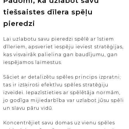
Padomi, kā uzlabot savu
tiešsaistes dīlera spēļu
pieredzi
Lai uzlabotu savu pieredzi spēlē ar īstiem
dīleriem, apsveriet iespēju ieviest stratēģijas,
kas visvairāk palielina gan baudījumu, gan
iespējamos laimestus.
Sāciet ar detalizētu spēles princips izpratni;
tas ir izšķiroši efektīvu spēles stratēģiju
izveidei. Iepazīstieties ar spēlētāja normām,
jo godīga mijiedarbība var uzlabot jūsu spēli
un slavu pāru vidū.
Koncentrējiet savu domas uz vienu spēles