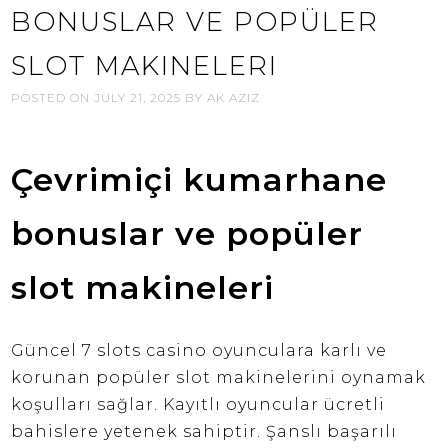
BONUSLAR VE POPÜLER
SLOT MAKINELERI
POSTED ON
JULY 21, 2025
BY
AK AZIZ
Çevrimiçi kumarhane
bonuslar ve popüler
slot makineleri
Güncel 7 slots casino oyunculara karlı ve
korunan popüler slot makinelerini oynamak
koşulları sağlar. Kayıtlı oyuncular ücretli
bahislere yetenek sahiptir. Şanslı başarılı