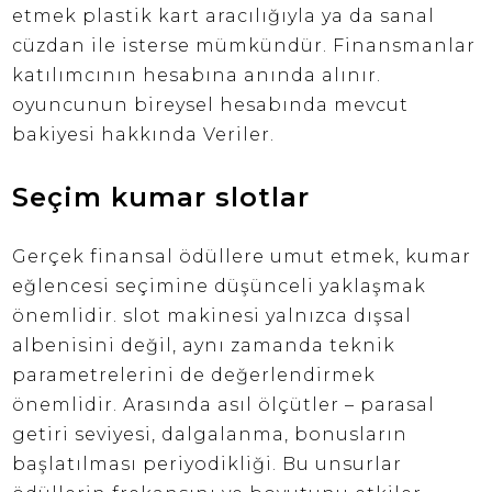
etmek plastik kart aracılığıyla ya da sanal
cüzdan ile isterse mümkündür. Finansmanlar
katılımcının hesabına anında alınır.
oyuncunun bireysel hesabında mevcut
bakiyesi hakkında Veriler.
Seçim kumar slotlar
Gerçek finansal ödüllere umut etmek, kumar
eğlencesi seçimine düşünceli yaklaşmak
önemlidir. slot makinesi yalnızca dışsal
albenisini değil, aynı zamanda teknik
parametrelerini de değerlendirmek
önemlidir. Arasında asıl ölçütler – parasal
getiri seviyesi, dalgalanma, bonusların
başlatılması periyodikliği. Bu unsurlar