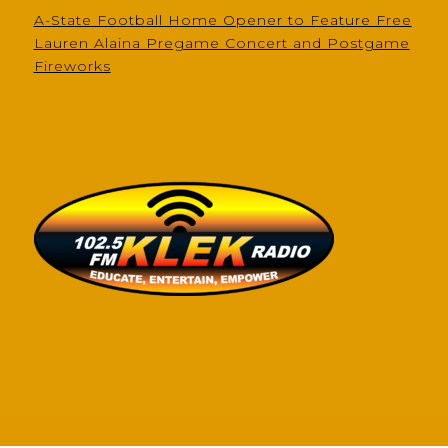
A-State Football Home Opener to Feature Free
Lauren Alaina Pregame Concert and Postgame
Fireworks