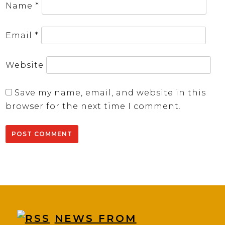
Name
*
Email
*
Website
Save my name, email, and website in this
browser for the next time I comment.
NEWS FROM