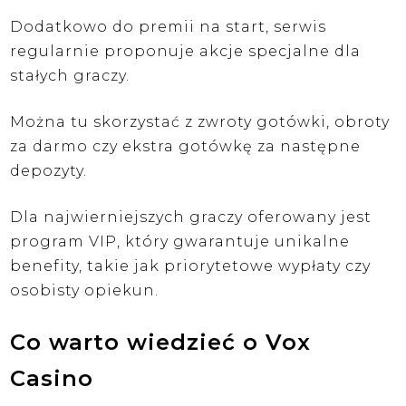
Dodatkowo do premii na start, serwis
regularnie proponuje akcje specjalne dla
stałych graczy.
Można tu skorzystać z zwroty gotówki, obroty
za darmo czy ekstra gotówkę za następne
depozyty.
Dla najwierniejszych graczy oferowany jest
program VIP, który gwarantuje unikalne
benefity, takie jak priorytetowe wypłaty czy
osobisty opiekun.
Co warto wiedzieć o Vox
Casino