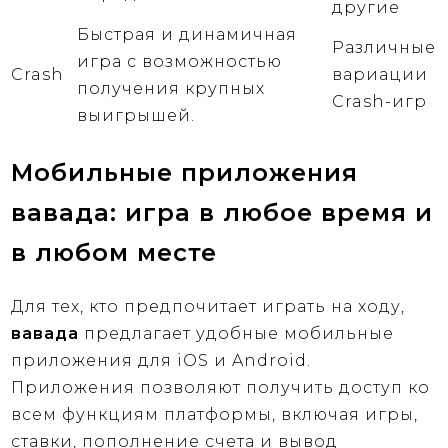
другие
Быстрая и динамичная
Различные
игра с возможностью
Crash
вариации
получения крупных
Crash-игр
выигрышей.
Мобильные приложения
вавада: игра в любое время и
в любом месте
Для тех, кто предпочитает играть на ходу,
вавада
предлагает удобные мобильные
приложения для iOS и Android.
Приложения позволяют получить доступ ко
всем функциям платформы, включая игры,
ставки, пополнение счета и вывод