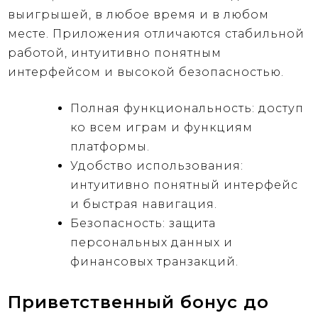
выигрышей, в любое время и в любом
месте. Приложения отличаются стабильной
работой, интуитивно понятным
интерфейсом и высокой безопасностью.
Полная функциональность: доступ
ко всем играм и функциям
платформы.
Удобство использования:
интуитивно понятный интерфейс
и быстрая навигация.
Безопасность: защита
персональных данных и
финансовых транзакций.
Приветственный бонус до