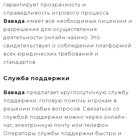
гарантирует прозрачность и
справедливость игрового процесса.
Вавада
имеет все необходимые лицензии и
разрешения для осуществления
деятельности онлайн-казино. Это
свидетельствует о соблюдении платформой
всех юридических требований и
стандартов.
Служба поддержки
Вавада
предлагает круглосуточную службу
поддержки, готовую помочь игрокам в
решении любых вопросов. Связаться со
службой поддержки можно через онлайн-
чат, электронную почту или телефон.
Операторы службы поддержки быстро и