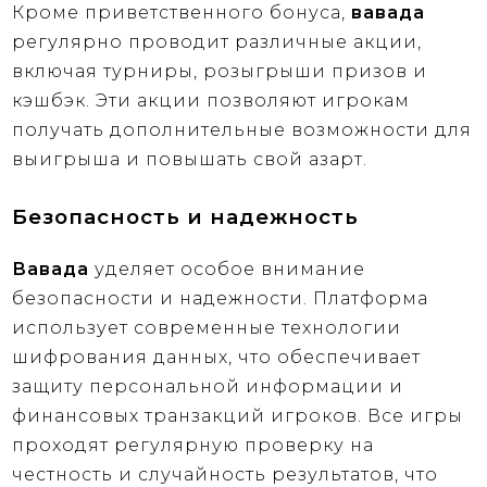
Кроме приветственного бонуса,
вавада
регулярно проводит различные акции,
включая турниры, розыгрыши призов и
кэшбэк. Эти акции позволяют игрокам
получать дополнительные возможности для
выигрыша и повышать свой азарт.
Безопасность и надежность
Вавада
уделяет особое внимание
безопасности и надежности. Платформа
использует современные технологии
шифрования данных, что обеспечивает
защиту персональной информации и
финансовых транзакций игроков. Все игры
проходят регулярную проверку на
честность и случайность результатов, что