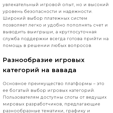
увлекательный игровой опыт, но и высокий
уровень безопасности и надежности.
Широкий выбор платежных систем
позволяет легко и удобно пополнять счет и
выводить выигрыши, а круглосуточная
служба поддержки всегда готова прийти на
помощь в решении любых вопросов.
Разнообразие игровых
категорий на вавада
Основное преимущество платформы – это
ее богатый выбор игровых категорий.
Пользователям доступны слоты от ведущих
мировых разработчиков, предлагающие
разнообразные тематики, графику и