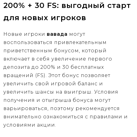
200% + 30 FS: выгодный старт
для новых игроков
Новые игроки
вавада
могут
воспользоваться привлекательным
приветственным бонусом, который
включает в себя увеличение первого
депозита до 200% и 30 бесплатных
вращений (FS). Этот бонус позволяет
увеличить свой игровой баланс и
увеличить шансы на выигрыш. Условия
получения и отыгрыша бонуса могут
варьироваться, поэтому рекомендуется
внимательно ознакомиться с правилами и
условиями акции.