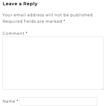
Leave a Reply
Your email address will not be published.
Required fields are marked
*
Comment
*
Name
*