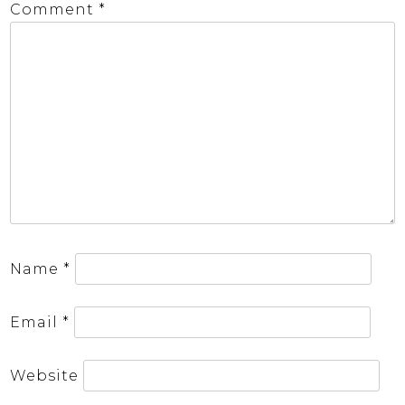
Comment
*
Name
*
Email
*
Website