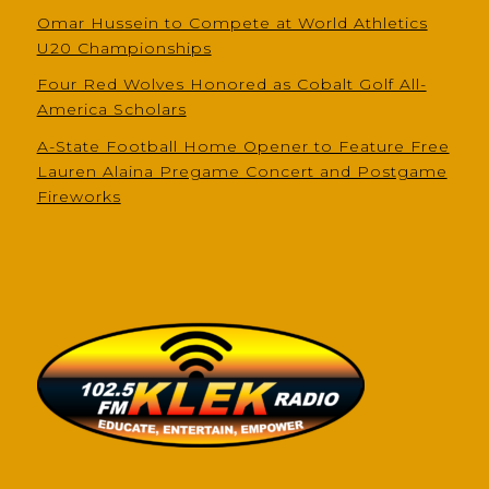
Omar Hussein to Compete at World Athletics
U20 Championships
Four Red Wolves Honored as Cobalt Golf All-
America Scholars
A-State Football Home Opener to Feature Free
Lauren Alaina Pregame Concert and Postgame
Fireworks