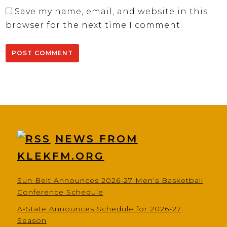
Save my name, email, and website in this
browser for the next time I comment.
NEWS FROM
KLEKFM.ORG
Sun Belt Announces 2026-27 Men’s Basketball
Conference Schedule
A-State Announces Schedule for 2026-27
Season