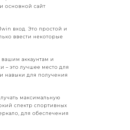
ли основной сайт
1win вход. Это простой и
лько ввести некоторые
к вашим аккаунтам и
и – это лучшее место для
 и навыки для получения
получать максимальную
окий спектр спортивных
зеркало, для обеспечения