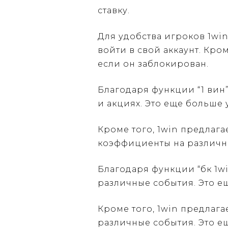
ставку.
Для удобства игроков 1win
войти в свой аккаунт. Кром
если он заблокирован.
Благодаря функции “1 вин
и акциях. Это еще больше
Кроме того, 1win предлага
коэффициенты на различны
Благодаря функции “бк 1w
различные события. Это 
Кроме того, 1win предлага
различные события. Это е