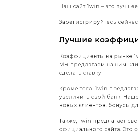
Наш сайт 1win – это лучше
Зарегистрируйтесь сейчас 
Лучшие коэффици
Коэффициенты на рынке 1wi
Мы предлагаем нашим клие
сделать ставку.
Кроме того, 1win предлаг
увеличить свой банк. Наш
новых клиентов, бонусы д
Также, 1win предлагает св
официального сайта. Это о