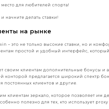
е место для любителей спорта!
и начните делать ставки!
енты на рынке
n – это не только высокие ставки, но и комфо
нтам простой и удобный интерфейс, который 
ает своим клиентам дополнительные бонусы и 
ей конторой предлагается широкий спектр бон
ля постоянных клиентов и другие.
оим клиентам зеркало, которое позволяет им де
собенно полезно для тех, кто использует proxy