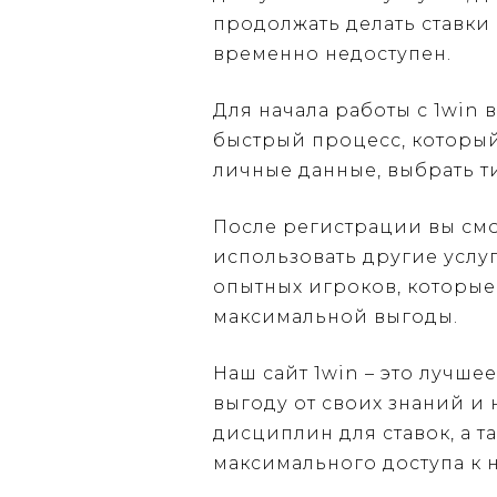
продолжать делать ставки 
временно недоступен.
Для начала работы с 1win 
быстрый процесс, который
личные данные, выбрать т
После регистрации вы смож
использовать другие услуг
опытных игроков, которые
максимальной выгоды.
Наш сайт 1win – это лучше
выгоду от своих знаний и
дисциплин для ставок, а т
максимального доступа к 