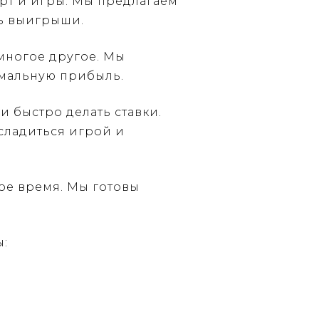
орт и игры. Мы предлагаем
ть выигрыши.
 многое другое. Мы
имальную прибыль.
и быстро делать ставки.
сладиться игрой и
бое время. Мы готовы
ы: