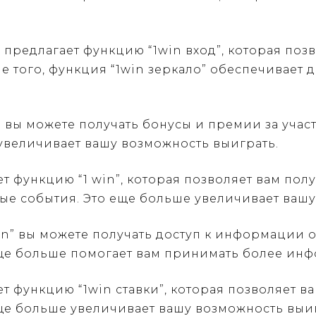
 предлагает функцию “1win вход”, которая поз
е того, функция “1win зеркало” обеспечивает до
” вы можете получать бонусы и премии за учас
 увеличивает вашу возможность выиграть.
ет функцию “1 win”, которая позволяет вам пол
е события. Это еще больше увеличивает вашу
in” вы можете получать доступ к информации 
еще больше помогает вам принимать более и
ет функцию “1win ставки”, которая позволяет ва
ще больше увеличивает вашу возможность выиг