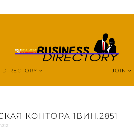
DIRECTORY
JOIN
СКАЯ КОНТОРА 1ВИН.2851
AZIZ