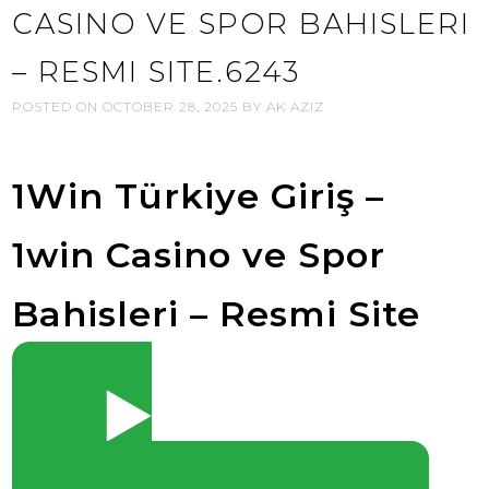
CASINO VE SPOR BAHISLERI
– RESMI SITE.6243
POSTED ON
OCTOBER 28, 2025
BY
AK AZIZ
1Win Türkiye Giriş –
1win Casino ve Spor
Bahisleri – Resmi Site
▶️