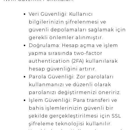
Veri Güvenliği: Kullanıcı
bilgilerinizin şifrelenmesi ve
güvenli depolamaları sağlamak için
gerekli önlemler alınmıştır.
Doğrulama: Hesap açma ve işlem
yapma sırasında two-factor
authentication (2FA) kullanılarak
hesap güvenliğini artırır.
Parola Güvenliği: Zor parolaları
kullanmanızı ve düzenli olarak
parolanızı değiştirmenizi öneririz.
İşlem Güvenliği: Para transferi ve
bahis işlemlerinizin güvenli bir
şekilde gerçekleştirilmesi için SSL
şifreleme teknolojisi kullanılır.