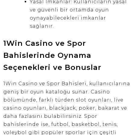
Yasal İmkanlar: Kullanıcıların yasal
ve güvenli bir ortamda oyun
oynayabilecekleri imkanlar
sağlanır.
1Win Casino ve Spor
Bahislerinde Oynama
Seçenekleri ve Bonuslar
1Win Casino ve Spor Bahisleri, kullanıcılarına
geniş bir oyun kataloğu sunar. Casino
bölümünde, farklı türden slot oyunları, live
casino oyunları, blackjack, poker, bakarat ve
daha fazlasını bulabilirsiniz. Spor
bahislerinde ise, futbol, basketbol, tenis,
voleybol gibi popüler sporlar için çeşitli