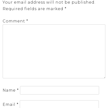
Your email address will not be published.
Required fields are marked
*
Comment
*
Name
*
Email
*