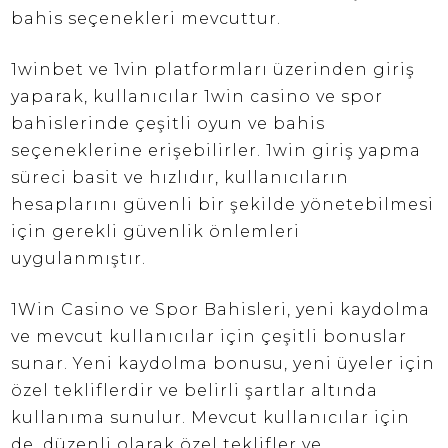
bahis seçenekleri mevcuttur.
1winbet ve 1vin platformları üzerinden giriş
yaparak, kullanıcılar 1win casino ve spor
bahislerinde çeşitli oyun ve bahis
seçeneklerine erişebilirler. 1win giriş yapma
süreci basit ve hızlıdır, kullanıcıların
hesaplarını güvenli bir şekilde yönetebilmesi
için gerekli güvenlik önlemleri
uygulanmıştır.
1Win Casino ve Spor Bahisleri, yeni kaydolma
ve mevcut kullanıcılar için çeşitli bonuslar
sunar. Yeni kaydolma bonusu, yeni üyeler için
özel tekliflerdir ve belirli şartlar altında
kullanıma sunulur. Mevcut kullanıcılar için
de, düzenli olarak özel teklifler ve