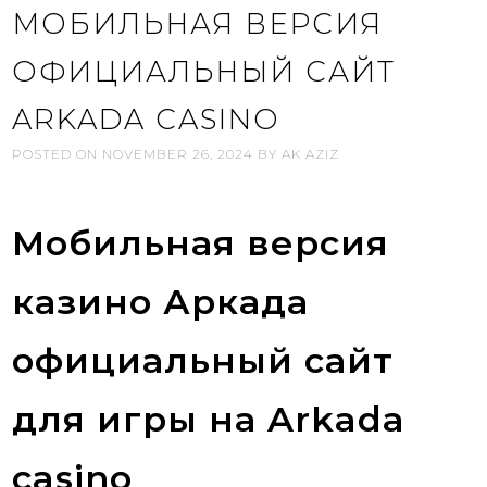
МОБИЛЬНАЯ ВЕРСИЯ
ОФИЦИАЛЬНЫЙ САЙТ
ARKADA CASINO
POSTED ON
NOVEMBER 26, 2024
BY
AK AZIZ
Мобильная версия
казино Аркада
официальный сайт
для игры на Arkada
casino