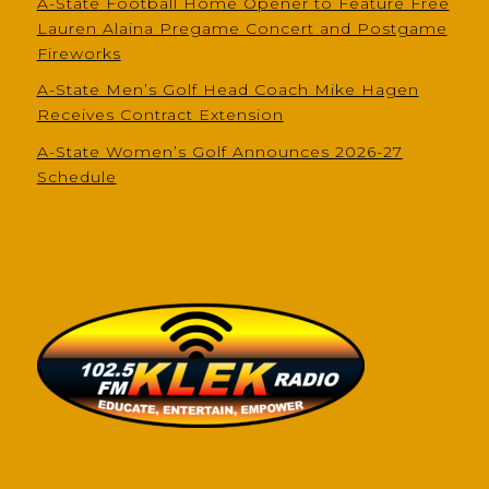
A-State Football Home Opener to Feature Free
Lauren Alaina Pregame Concert and Postgame
Fireworks
A-State Men’s Golf Head Coach Mike Hagen
Receives Contract Extension
A-State Women’s Golf Announces 2026-27
Schedule