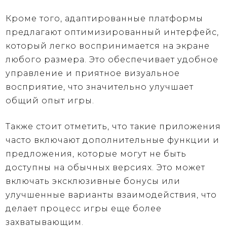
Кроме того, адаптированные платформы
предлагают оптимизированный интерфейс,
который легко воспринимается на экране
любого размера. Это обеспечивает удобное
управление и приятное визуальное
восприятие, что значительно улучшает
общий опыт игры.
Также стоит отметить, что такие приложения
часто включают дополнительные функции и
предложения, которые могут не быть
доступны на обычных версиях. Это может
включать эксклюзивные бонусы или
улучшенные варианты взаимодействия, что
делает процесс игры еще более
захватывающим.