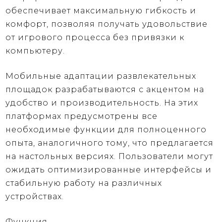
обеспечивает максимальную гибкость и
комфорт, позволяя получать удовольствие
от игрового процесса без привязки к
компьютеру.
Мобильные адаптации развлекательных
площадок разрабатываются с акцентом на
удобство и производительность. На этих
платформах предусмотрены все
необходимые функции для полноценного
опыта, аналогичного тому, что предлагается
на настольных версиях. Пользователи могут
ожидать оптимизированные интерфейсы и
стабильную работу на различных
устройствах.
Функция