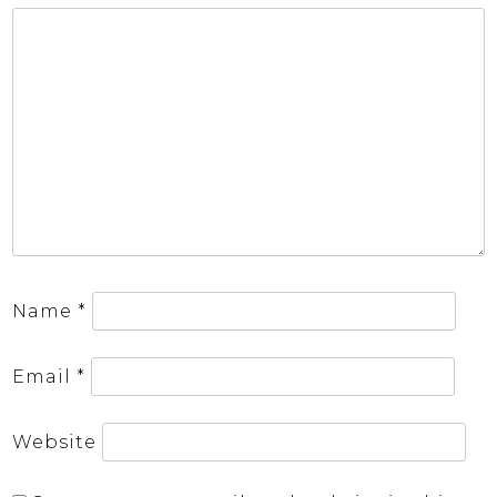
Name
*
Email
*
Website