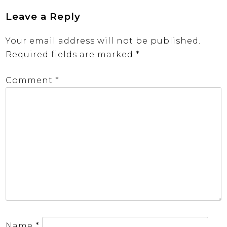
Leave a Reply
Your email address will not be published.
Required fields are marked
*
Comment
*
Name
*