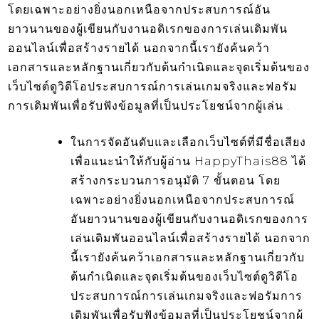
โดยเฉพาะอย่างยิ่งนอกเหนือจากประสบการณ์อัน
ยาวนานของผู้เขียนกับงานอดิเรกของการเล่นเดิมพัน
ออนไลน์เพื่อสร้างรายได้ นอกจากนี้เรายังค้นคว้า
เอกสารและหลักฐานเกี่ยวกับต้นกำเนิดและจุดเริ่มต้นของ
เว็บไซต์ดูวิดีโอประสบการณ์การเล่นเกมจริงและฟอรัม
การเดิมพันเพื่อรับฟังข้อมูลที่เป็นประโยชน์จากผู้เล่น .
ในการจัดอันดับและเลือกเว็บไซต์ที่มีชื่อเสียง
เพื่อแนะนำให้กับผู้อ่าน HappyThais88 ได้
สร้างกระบวนการอนุมัติ 7 ขั้นตอน โดย
เฉพาะอย่างยิ่งนอกเหนือจากประสบการณ์
อันยาวนานของผู้เขียนกับงานอดิเรกของการ
เล่นเดิมพันออนไลน์เพื่อสร้างรายได้ นอกจาก
นี้เรายังค้นคว้าเอกสารและหลักฐานเกี่ยวกับ
ต้นกำเนิดและจุดเริ่มต้นของเว็บไซต์ดูวิดีโอ
ประสบการณ์การเล่นเกมจริงและฟอรัมการ
เดิมพันเพื่อรับฟังข้อมูลที่เป็นประโยชน์จากผู้