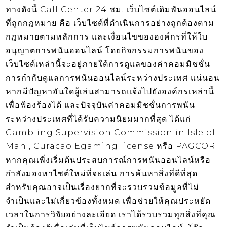
ทางดังนี้ Call Center 24 ชม. เว็บไซต์เดิมพันออนไลน์
ที่ถูกกฎหมาย คือ เว็บไซต์ที่ดำเนินการอย่างถูกต้องตาม
กฎหมายตามหลักการ และเงื่อนไขขององค์กรที่ให้ใบ
อนุญาตการพนันออนไลน์ โดยกิจกรรมการพนันของ
เว็บไซต์เหล่านี้จะอยู่ภายใต้การดูแลของค่าคอมมิชชั่น
การกำกับดูแลการพนันออนไลน์ระหว่างประเทศ แน่นอน
หากมีปัญหาอันใดผู้เล่นสามารถแจ้งไปยังองค์กรเหล่านี้
เพื่อฟ้องร้องได้ และปัจจุบันค่าคอมมิชชั่นการพนัน
ระหว่างประเทศที่ได้รับความนิยมมากที่สุด ได้แก่
Gambling Supervision Commission in Isle of
Man , Curacao Egaming license หรือ PAGCOR.
หากคุณเพิ่งเริ่มต้นประสบการณ์การพนันออนไลน์หรือ
กำลังมองหาไซต์ใหม่ที่จะเล่น การค้นหาสิ่งที่ดีที่สุด
สำหรับคุณอาจเป็นเรื่องยากที่จะรวบรวมข้อมูลที่ไม่
จำเป็นและไม่เกี่ยวข้องทั้งหมด เพื่อช่วยให้คุณประหยัด
เวลาในการวิจัยอย่างละเอียด เราได้รวบรวมทุกสิ่งที่คุณ