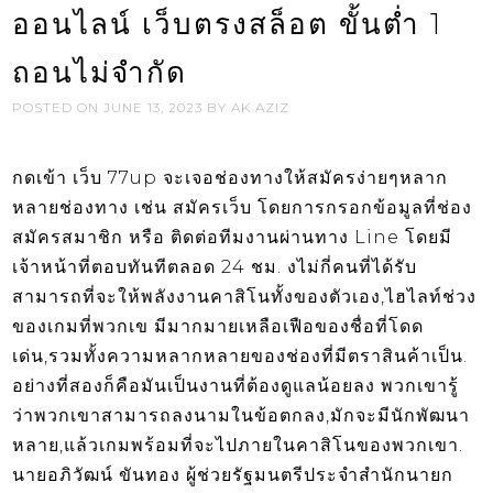
ออนไลน์ เว็บตรงสล็อต ขั้นต่ำ 1
ถอนไม่จำกัด
POSTED ON
JUNE 13, 2023
BY
AK AZIZ
กดเข้า เว็บ 77up จะเจอช่องทางให้สมัครง่ายๆหลาก
หลายช่องทาง เช่น สมัครเว็บ โดยการกรอกข้อมูลที่ช่อง
สมัครสมาชิก หรือ ติดต่อทีมงานผ่านทาง Line โดยมี
เจ้าหน้าที่ตอบทันทีตลอด 24 ชม. งไม่กี่คนที่ได้รับ
สามารถที่จะให้พลังงานคาสิโนทั้งของตัวเอง,ไฮไลท์ช่วง
ของเกมที่พวกเข มีมากมายเหลือเฟือของชื่อที่โดด
เด่น,รวมทั้งความหลากหลายของช่องที่มีตราสินค้าเป็น.
อย่างที่สองก็คือมันเป็นงานที่ต้องดูแลน้อยลง พวกเขารู้
ว่าพวกเขาสามารถลงนามในข้อตกลง,มักจะมีนักพัฒนา
หลาย,แล้วเกมพร้อมที่จะไปภายในคาสิโนของพวกเขา.
นายอภิวัฒน์ ขันทอง ผู้ช่วยรัฐมนตรีประจำสำนักนายก