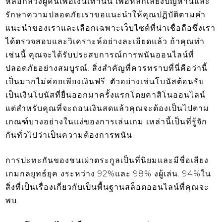
หลอกลวงผู้คนเพื่อเงินเท่านั้น เพื่อหลีกเลี่ยงปัญหานี้และ
รักษาความปลอดภัยเราขอแนะนำให้คุณปฏิบัติตามคำ
แนะนำของเราและเลือกเฉพาะเว็บไซต์ที่น่าเชื่อถือซึ่งเรา
ได้ตรวจสอบและวิเคราะห์อย่างละเอียดแล้ว ถ้าคุณทำ
เช่นนี้ คุณจะได้รับประสบการณ์การพนันออนไลน์ที่
ปลอดภัยอย่างสมบูรณ์. สิ่งสำคัญที่ควรทราบที่นี่คือว่านี้
เป็นมากไม่ค่อยเพียงเงินฟรี. ตัวอย่างเช่นโบนัสต้อนรับ
เป็นเงินโบนัสที่ยื่นออกมาครั้งแรกโดยคาสิโนออนไลน์
แต่สำหรับคุณที่จะถอนเงินสดแล้วคุณจะต้องเป็นไปตาม
เกณฑ์บางอย่างในแง่ของการเล่นเกม เหล่านี้เป็นที่รู้จัก
กันทั่วไปว่าเป็นความต้องการพนัน.
การปะทะกันของชนเผ่าตระกูลเป็นที่นิยมและมีชื่อเสียง
เกมกลยุทธ์ยุค งระหว่าง 92%และ 98% งผู้เล่น. 94%ใน
สิ่งที่เป็นเรื่องเกี่ยวกับเป็นพื้นฐานสล็อตออนไลน์ที่คุณจะ
พบ.