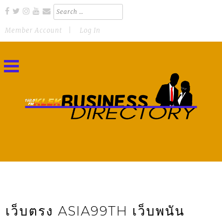
Skip
Search
for:
to
Member Account
Log In
content
Business Directory for Northeast Arkansas
KLEK BUSINESS DIRECTORY
เว็บตรง ASIA99TH เว็บพนัน