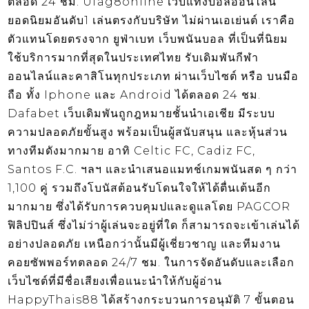
ตลอด 24 ชม. Ufag8online เว็บแทงบอลออนไลน์
ยอดนิยมอันดับ1 เล่นตรงกับบริษัท ไม่ผ่านเอเย่นต์ เราคือ
ตัวแทนโดยตรงจาก ยูฟ่าเบท เว็บพนันบอล ที่เป็นที่นิยม
ใช้บริการมากที่สุดในประเทศไทย รับเดิมพันกีฬา
ออนไลน์และคาสิโนทุกประเภท ผ่านเว็บไซต์ หรือ บนมือ
ถือ ทั้ง Iphone และ Android ได้ตลอด 24 ชม.
Dafabet เว็บเดิมพันถูกฎหมายชั้นนำเอเชีย มีระบบ
ความปลอดภัยขั้นสูง พร้อมเป็นผู้สนับสนุน และหุ้นส่วน
ทางทีมดังมากมาย อาทิ Celtic FC, Cadiz FC,
Santos F.C. ฯลฯ และนำเสนอแมทช์เกมพนันสด ๆ กว่า
1,100 คู่ รวมถึงโบนัสต้อนรับโดนใจให้ได้ตื่นเต้นอีก
มากมาย ซึ่งได้รับการควบคุมปและดูแลโดย PAGCOR
ฟิลิปปินส์ ซึ่งไม่ว่าผู้เล่นจะอยู่ที่ใด ก็สามารถจะเข้าเล่นได้
อย่างปลอดภัย เหนือกว่านั้นมีผู้เชี่ยวชาญ และทีมงาน
คอยซัพพอร์ทตลอด 24/7 ชม. ในการจัดอันดับและเลือก
เว็บไซต์ที่มีชื่อเสียงเพื่อแนะนำให้กับผู้อ่าน
HappyThais88 ได้สร้างกระบวนการอนุมัติ 7 ขั้นตอน