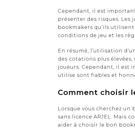
Cependant, il est importan
présenter des risques. Les 
bookmakers qu’ils utilisent
conditions de jeu et les rè
En résumé, l’utilisation d
des cotations plus élevées,
joueurs. Cependant, il est
utilise sont fiables et honn
Comment choisir l
Lorsque vous cherchez un bo
sans licence ARJEL. Mais c
aider à choisir le bon boo