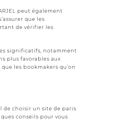
s ARJEL peut également
’assurer que les
tant de vérifier les
es significatifs, notamment
ns plus favorables aux
er que les bookmakers qu’on
 de choisir un site de paris
lques conseils pour vous