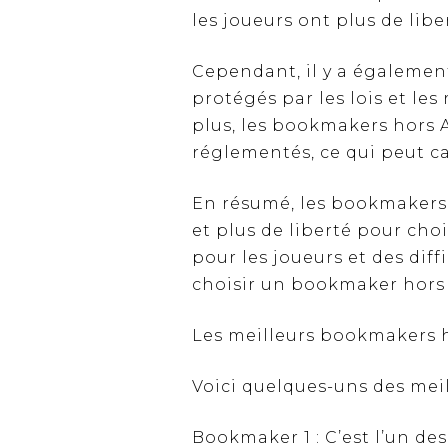
les joueurs ont plus de liber
Cependant, il y a égalemen
protégés par les lois et les
plus, les bookmakers hors 
réglementés, ce qui peut c
En résumé, les bookmakers 
et plus de liberté pour choi
pour les joueurs et des dif
choisir un bookmaker hors A
Les meilleurs bookmakers 
Voici quelques-uns des me
Bookmaker 1 : C’est l’un de