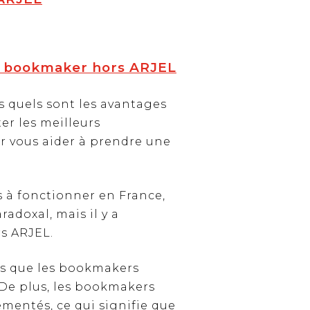
un bookmaker hors ARJEL
 quels sont les avantages
er les meilleurs
ur vous aider à prendre une
 à fonctionner en France,
adoxal, mais il y a
rs ARJEL.
és que les bookmakers
 De plus, les bookmakers
entés, ce qui signifie que