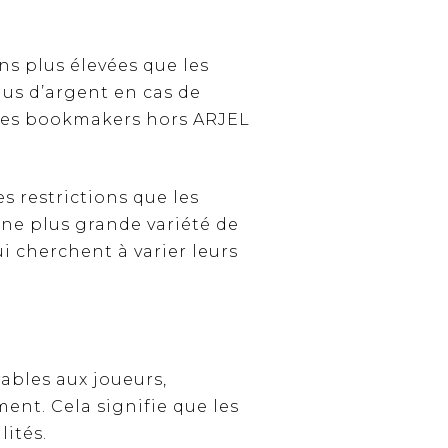
s plus élevées que les
us d’argent en cas de
où les bookmakers hors ARJEL
 restrictions que les
ne plus grande variété de
ui cherchent à varier leurs
ables aux joueurs,
ent. Cela signifie que les
lités.