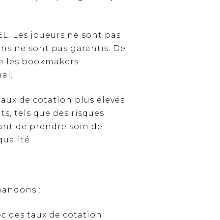
L. Les joueurs ne sont pas
ains ne sont pas garantis. De
ue les bookmakers
al.
aux de cotation plus élevés
ts, tels que des risques
tant de prendre soin de
qualité.
mandons :
ec des taux de cotation