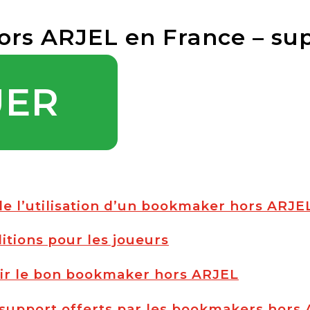
rs ARJEL en France – sup
UER
e l’utilisation d’un bookmaker hors ARJE
itions pour les joueurs
r le bon bookmaker hors ARJEL
support offerts par les bookmakers hors