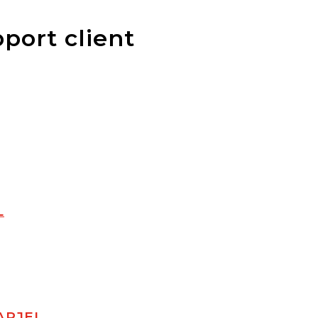
port client
L
 ARJEL