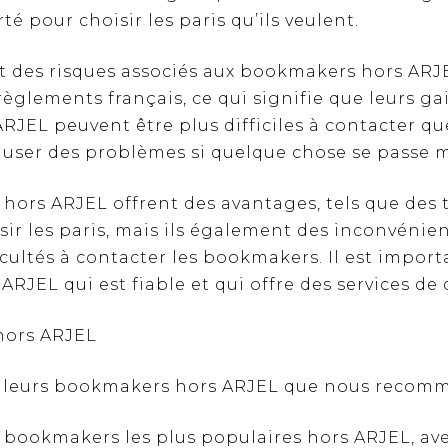
té pour choisir les paris qu’ils veulent.
t des risques associés aux bookmakers hors ARJE
 règlements français, ce qui signifie que leurs g
ARJEL peuvent être plus difficiles à contacter q
auser des problèmes si quelque chose se passe m
hors ARJEL offrent des avantages, tels que des t
sir les paris, mais ils également des inconvénien
ficultés à contacter les bookmakers. Il est impor
RJEL qui est fiable et qui offre des services de 
hors ARJEL
illeurs bookmakers hors ARJEL que nous recom
s bookmakers les plus populaires hors ARJEL, av