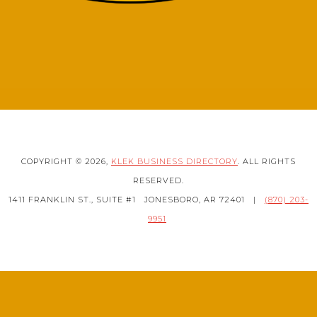
COPYRIGHT © 2026,
KLEK BUSINESS DIRECTORY
. ALL RIGHTS
RESERVED.
1411 FRANKLIN ST., SUITE #1
JONESBORO, AR 72401
|
(870) 203-
9951