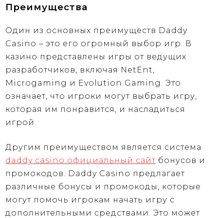
Преимущества
Один из основных преимуществ Daddy
Casino – это его огромный выбор игр. В
казино представлены игры от ведущих
разработчиков, включая NetEnt,
Microgaming и Evolution Gaming. Это
означает, что игроки могут выбрать игру,
которая им понравится, и насладиться
игрой.
Другим преимуществом является система
daddy casino официальный сайт
бонусов и
промокодов. Daddy Casino предлагает
различные бонусы и промокоды, которые
могут помочь игрокам начать игру с
дополнительными средствами. Это может