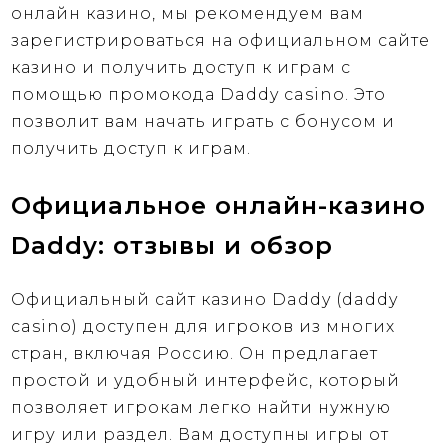
онлайн казино, мы рекомендуем вам
зарегистрироваться на официальном сайте
казино и получить доступ к играм с
помощью промокода Daddy casino. Это
позволит вам начать играть с бонусом и
получить доступ к играм.
Официальное онлайн-казино
Daddy: отзывы и обзор
Официальный сайт казино Daddy (daddy
casino) доступен для игроков из многих
стран, включая Россию. Он предлагает
простой и удобный интерфейс, который
позволяет игрокам легко найти нужную
игру или раздел. Вам доступны игры от