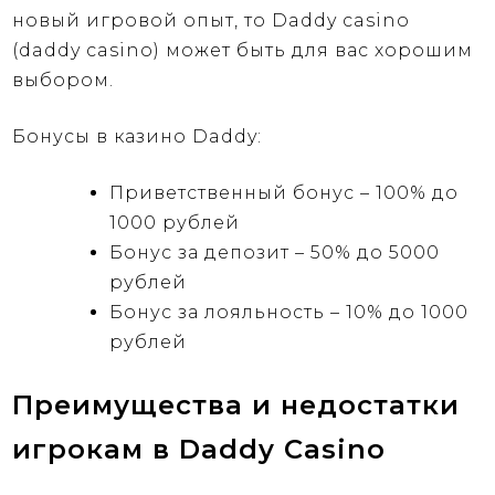
новый игровой опыт, то Daddy casino
(daddy casino) может быть для вас хорошим
выбором.
Бонусы в казино Daddy:
Приветственный бонус – 100% до
1000 рублей
Бонус за депозит – 50% до 5000
рублей
Бонус за лояльность – 10% до 1000
рублей
Преимущества и недостатки
игрокам в Daddy Casino