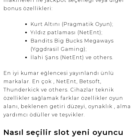
makineleri ile jackpot seçeneği veya diğer
bonus özellikleri:
Kurt Altını (Pragmatik Oyun);
Yıldız patlaması (NetEnt);
Bandits Big Bucks Megaways
(Yggdrasil Gaming);
İlahi Şans (NetEnt) ve others.
En iyi kumar eğlencesi yayınlandı ünlü
markalar. En çok , NetEnt, Betsoft,
Thunderkick ve others. Cihazlar teknik
özellikler sağlamak farklar özellikler oyun
alanı, beklenen getiri düzeyi, oynaklık , alma
yardımcı ödüller ve teşvikler.
Nasıl seçilir slot yeni oyuncu