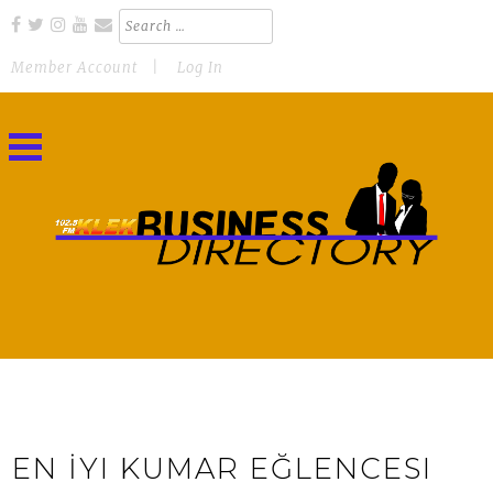
Skip
Search
for:
to
Member Account
Log In
content
Business Directory for Northeast Arkansas
KLEK BUSINESS DIRECTORY
EN İYI KUMAR EĞLENCESI