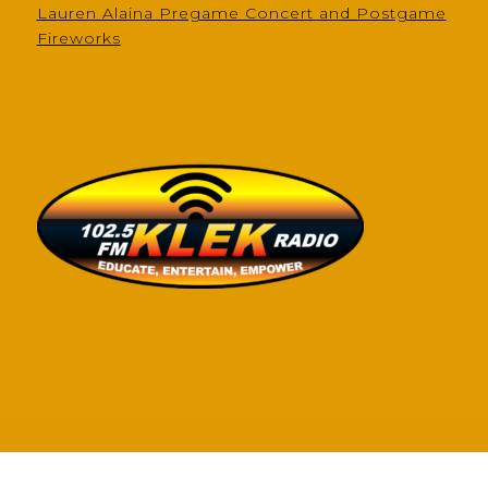
Lauren Alaina Pregame Concert and Postgame
Fireworks