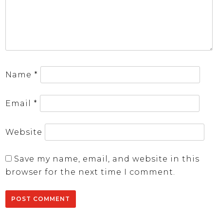
Name
*
Email
*
Website
Save my name, email, and website in this
browser for the next time I comment.